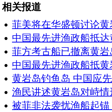
设计师设计神奇手指剃须刀
相关报道
山西运城恶犬咬伤多人 警民合力深夜将其击毙
菲美将在华盛顿讨论黄
中国最先进渔政船抵达
女孩北京地铁殴打老人 痛下狠手拳打脚踢
菲方考古船已撤离黄岩
中国最先进渔政船抵黄
无痛分娩是否安全 医生回应
黄岩岛钓鱼岛 中国应
外交部：反对强权政治霸凌主义
渔民讲述黄岩岛对峙情
外交部：有关国家言论片面不公正
被菲非法袭扰渔船起锚