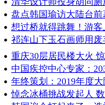
清华设计师投身胡同厕
盘点韩国瑜访大陆台前
想过桥就得跳舞！游客
祁连山下玉石画师用废
重庆30层居民楼大火
中国疾控中心专家：203
年终策划：2019年度大陆
悼念冰桶挑战发起人 数百