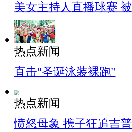
美女主持人直播球赛 
热点新闻
直击"圣诞泳装裸跑"
热点新闻
愤怒母象 携子狂追吉