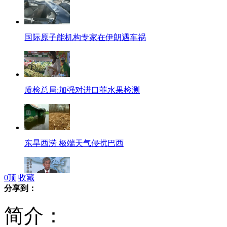
国际原子能机构专家在伊朗遇车祸
质检总局:加强对进口菲水果检测
东旱西涝 极端天气侵扰巴西
0
顶
收藏
分享到：
香港廉政公署竭力打击所有贪腐罪行
简介：