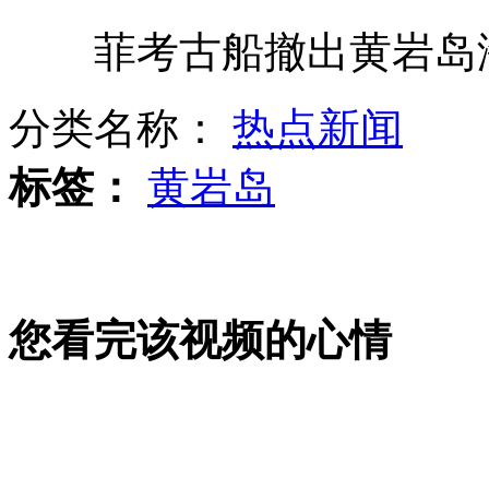
菲考古船撤出黄岩岛海
美公开部分"内衣炸弹"袭击阴谋细节
分类名称：
热点新闻
美警察殴打流浪汉致死视频曝光
标签：
黄岩岛
利武装人员袭击过渡政府办公点
您看完该视频的心情
国防电子展:多款装备做足"防"功夫