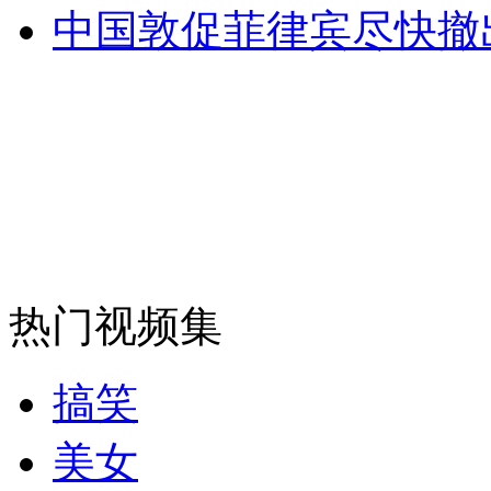
中国敦促菲律宾尽快撤
安徽一实载49人客车翻车
走！跟着总书记去植树
消防员救轻生者
花炮节热闹非凡
减压"枕头大战"
热门视频集
纽约上演“枕头大战”
搞笑
美女
司机酒驾遇交警 急速倒车逃窜