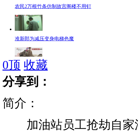
农民2万根竹条仿制故宫阁楼不用钉
准新郎为减压变身电梯色魔
0
顶
收藏
朝鲜民间向人民军捐赠放射炮
分享到：
简介：
实拍:私藏气枪被查 男子被吓晕倒
加油站员工抢劫自家油
市民研制直升机 获国家专利