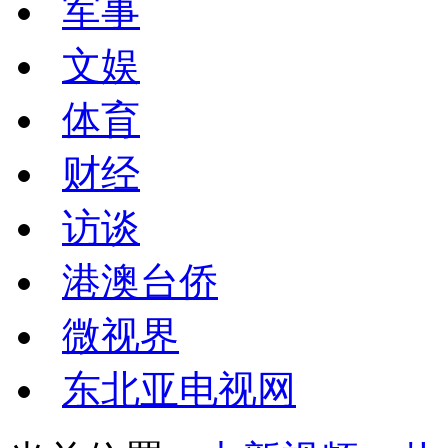
军事
文娱
体育
财经
访谈
港澳台侨
微视界
东北亚电视网