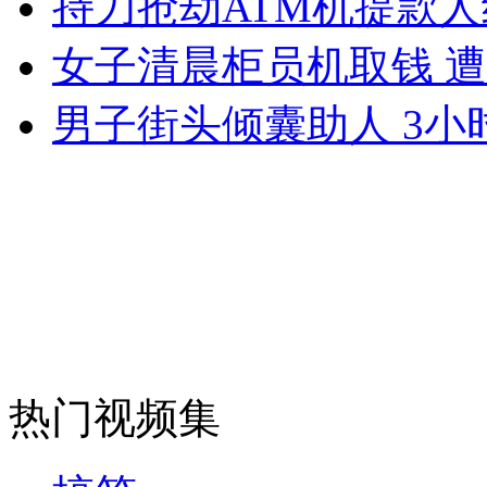
持刀抢劫ATM机提款
女孩北京地铁殴打老人 痛下狠手拳打脚踢
女子清晨柜员机取钱 
无痛分娩是否安全 医生回应
男子街头倾囊助人 3
外交部：反对强权政治霸凌主义
外交部：有关国家言论片面不公正
安徽一实载49人客车翻车
热门视频集