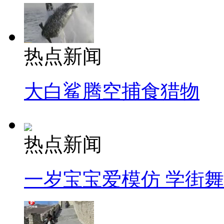
热点新闻
大白鲨腾空捕食猎物
热点新闻
一岁宝宝爱模仿 学街