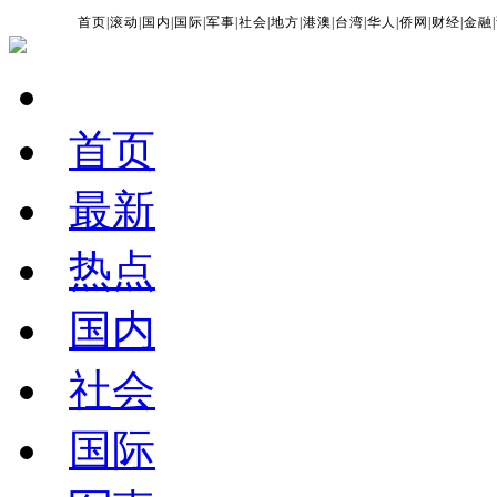
首页
|
滚动
|
国内
|
国际
|
军事
|
社会
|
地方
|
港澳
|
台湾
|
华人
|
侨网
|
财经
|
金融
|
首页
最新
热点
国内
社会
国际