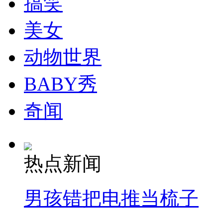
搞笑
走！跟着总书记去植树
美女
消防员救轻生者
花炮节热闹非凡
减压"枕头大战"
动物世界
BABY秀
纽约上演“枕头大战”
奇闻
司机酒驾遇交警 急速倒车逃窜
热点新闻
男孩错把电推当梳子