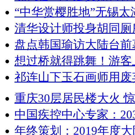
“中华赏樱胜地”无锡
清华设计师投身胡同厕
盘点韩国瑜访大陆台前
想过桥就得跳舞！游客
祁连山下玉石画师用废
重庆30层居民楼大火
中国疾控中心专家：203
年终策划：2019年度大陆