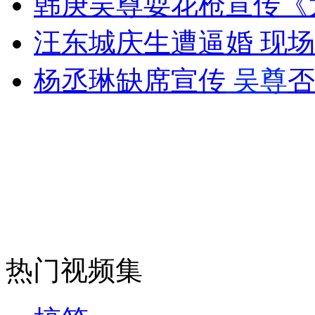
韩庚吴尊耍花枪宣传《
女孩北京地铁殴打老人 痛下狠手拳打脚踢
汪东城庆生遭逼婚 现
无痛分娩是否安全 医生回应
杨丞琳缺席宣传
吴尊
否
外交部：反对强权政治霸凌主义
外交部：有关国家言论片面不公正
安徽一实载49人客车翻车
热门视频集