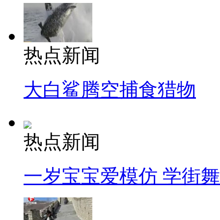
热点新闻
大白鲨腾空捕食猎物
热点新闻
一岁宝宝爱模仿 学街