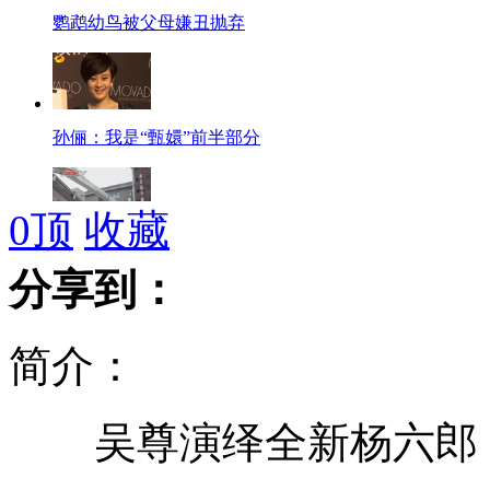
鹦鹉幼鸟被父母嫌丑抛弃
孙俪：我是“甄嬛”前半部分
0
顶
收藏
最贵逃生布袋亮相 每米一万二
分享到：
简介：
女记者讲述遭大连足协官员掐脖踢打细节
吴尊演绎全新杨六郎 未
“世界读书日” 源自西班牙的传说