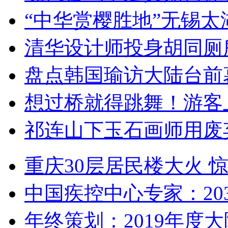
“中华赏樱胜地”无锡
清华设计师投身胡同厕
盘点韩国瑜访大陆台前
想过桥就得跳舞！游客
祁连山下玉石画师用废
重庆30层居民楼大火
中国疾控中心专家：203
年终策划：2019年度大陆