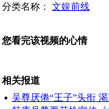
分类名称：
文娱前线
罕见冰雹突袭达州万源 大如鸡蛋重达八两
您看完该视频的心情
3D版电视剧《吴承恩与西游记》年内开播
郭晶晶霍启刚高调搂腰亮相
相关报道
山西运城恶犬咬伤多人 警民合力深夜将其击毙
吴尊厌倦“王子”头衔 