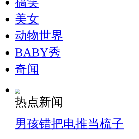
搞笑
走！跟着总书记去植树
美女
消防员救轻生者
花炮节热闹非凡
减压"枕头大战"
动物世界
BABY秀
纽约上演“枕头大战”
奇闻
司机酒驾遇交警 急速倒车逃窜
热点新闻
男孩错把电推当梳子