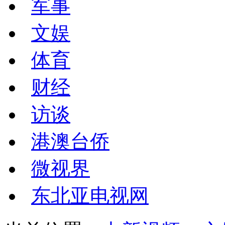
军事
文娱
体育
财经
访谈
港澳台侨
微视界
东北亚电视网