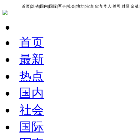
首页
|
滚动
|
国内
|
国际
|
军事
|
社会
|
地方
|
港澳
|
台湾
|
华人
|
侨网
|
财经
|
金融
|
首页
最新
热点
国内
社会
国际