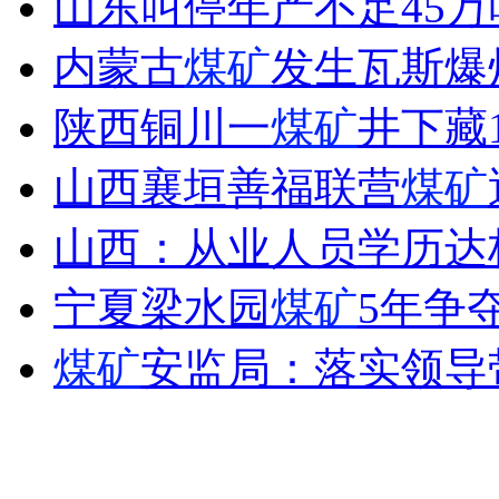
山东叫停年产不足45万
女孩北京地铁殴打老人 痛下狠手拳打脚踢
内蒙古
煤矿
发生瓦斯爆
无痛分娩是否安全 医生回应
陕西铜川一
煤矿
井下藏
山西襄垣善福联营
煤矿
外交部：反对强权政治霸凌主义
山西：从业人员学历达
外交部：有关国家言论片面不公正
宁夏梁水园
煤矿
5年争
煤矿
安监局：落实领导
安徽一实载49人客车翻车