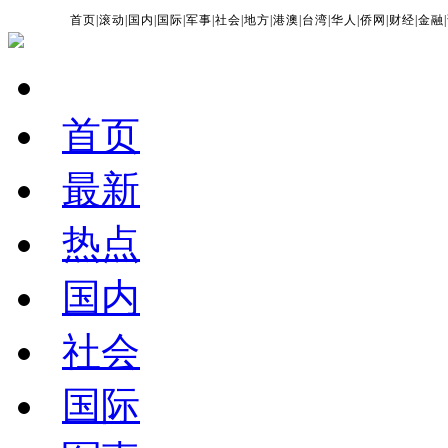
首页
|
滚动
|
国内
|
国际
|
军事
|
社会
|
地方
|
港澳
|
台湾
|
华人
|
侨网
|
财经
|
金融
|
首页
最新
热点
国内
社会
国际