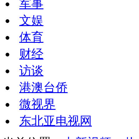
军事
文娱
体育
财经
访谈
港澳台侨
微视界
东北亚电视网