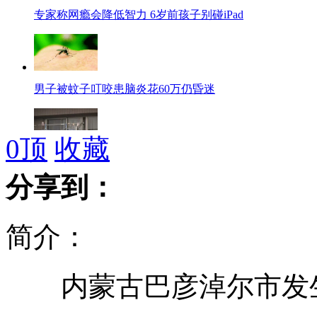
专家称网瘾会降低智力 6岁前孩子别碰iPad
男子被蚊子叮咬患脑炎花60万仍昏迷
0
顶
收藏
俄罗斯一年轻女模特在日本遇害
分享到：
简介：
4名家长讲4种方言 3岁孩童被迷糊不会说话
内蒙古巴彦淖尔市发生
日男孩地震时丢失足球漂至阿拉斯加