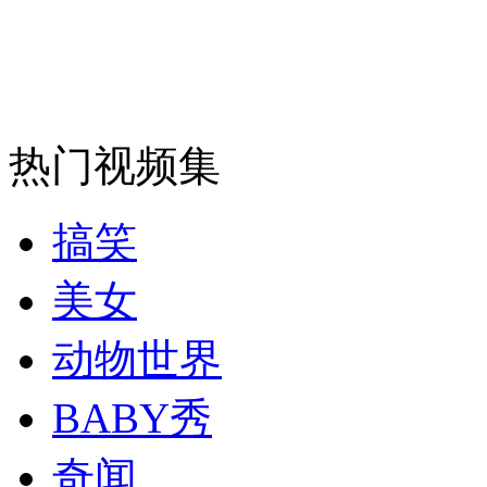
走！跟着总书记去植树
消防员救轻生者
花炮节热闹非凡
减压"枕头大战"
热门视频集
纽约上演“枕头大战”
搞笑
司机酒驾遇交警 急速倒车逃窜
美女
动物世界
BABY秀
奇闻