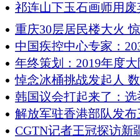
祁连山下玉石画师用废
重庆30层居民楼大火
中国疾控中心专家：203
年终策划：2019年度大陆
悼念冰桶挑战发起人 数百
韩国议会打起来了：选举
解放军驻香港部队发布三
CGTN记者王冠探访新疆