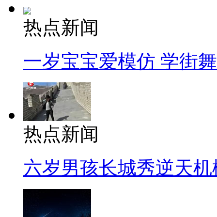
热点新闻
一岁宝宝爱模仿 学街
热点新闻
六岁男孩长城秀逆天机