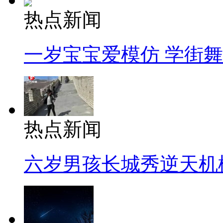
热点新闻
一岁宝宝爱模仿 学街
热点新闻
六岁男孩长城秀逆天机