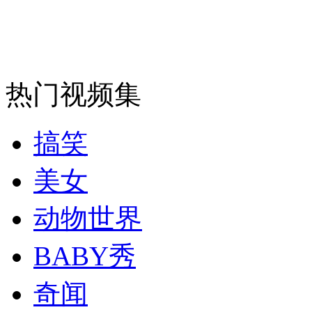
安徽一实载49人客车翻车
热门视频集
走！跟着总书记去植树
搞笑
消防员救轻生者
花炮节热闹非凡
减压"枕头大战"
美女
动物世界
纽约上演“枕头大战”
BABY秀
奇闻
司机酒驾遇交警 急速倒车逃窜