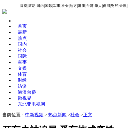
首页
|
滚动
|
国内
|
国际
|
军事
|
社会
|
地方
|
港澳
|
台湾
|
华人
|
侨网
|
财经
|
金融
|
首页
最新
热点
国内
社会
国际
军事
文娱
体育
财经
访谈
港澳台侨
微视界
东北亚电视网
当前位置：
中新视频
>
热点新闻
>
社会
>
正文