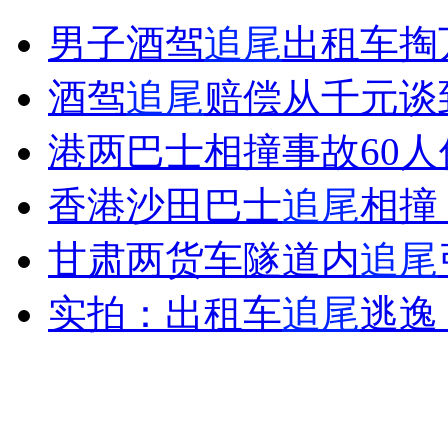
揭露足坛高官的涉案关系网
男子酒驾
追尾
出租车掏
山西运城恶犬咬伤多人 警民合力深夜将其击毙
酒驾
追尾
赔偿从千元谈
港两巴士相撞事故60人
女孩北京地铁殴打老人 痛下狠手拳打脚踢
香港沙田巴士
追尾
相撞
甘肃两货车隧道内
追尾
无痛分娩是否安全 医生回应
实拍：出租车
追尾
逃逸
外交部：反对强权政治霸凌主义
外交部：有关国家言论片面不公正