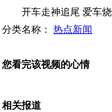
开车走神追尾 爱车烧
直击第二批足坛反腐案庭审
分类名称：
热点新闻
惯偷母女被抓 为躲制裁老妈装晕
您看完该视频的心情
数百中外明星云集北京国际电影节
女网友拒绝见面 男子割腕自杀
相关报道