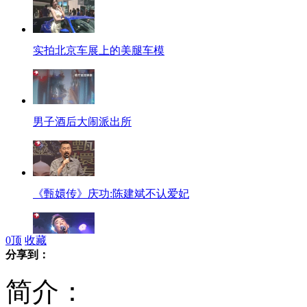
实拍北京车展上的美腿车模
男子酒后大闹派出所
《甄嬛传》庆功:陈建斌不认爱妃
0
顶
收藏
分享到：
任贤齐个唱遭九孔"砸场"
简介：