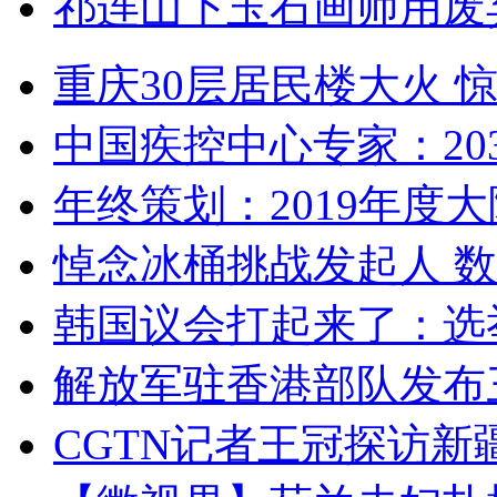
祁连山下玉石画师用废
重庆30层居民楼大火
中国疾控中心专家：203
年终策划：2019年度大陆
悼念冰桶挑战发起人 数百
韩国议会打起来了：选举
解放军驻香港部队发布三
CGTN记者王冠探访新疆