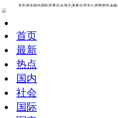
首页
|
滚动
|
国内
|
国际
|
军事
|
社会
|
地方
|
港澳
|
台湾
|
华人
|
侨网
|
财经
|
金融
|
首页
最新
热点
国内
社会
国际