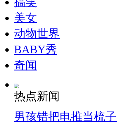
搞笑
走！跟着总书记去植树
美女
消防员救轻生者
花炮节热闹非凡
减压"枕头大战"
动物世界
BABY秀
纽约上演“枕头大战”
奇闻
司机酒驾遇交警 急速倒车逃窜
热点新闻
男孩错把电推当梳子