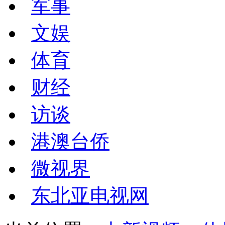
军事
文娱
体育
财经
访谈
港澳台侨
微视界
东北亚电视网