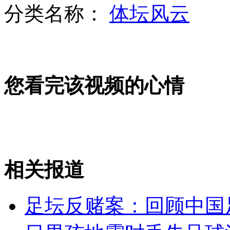
分类名称：
体坛风云
谢亚龙蔚少辉受贿案一审开庭
您看完该视频的心情
惊艳!全球知名网站logo变身晚礼裙
英男子雇长城环保员捡拾垃圾达10年
相关报道
山西运城恶犬咬伤多人 警民合力深夜将其击毙
足坛反赌案：回顾中国