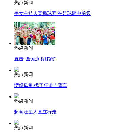
热点新闻
美女主持人直播球赛 被足球砸中脑袋
热点新闻
直击"圣诞泳装裸跑"
热点新闻
愤怒母象 携子狂追吉普车
热点新闻
超萌汪星人直立行走
热点新闻