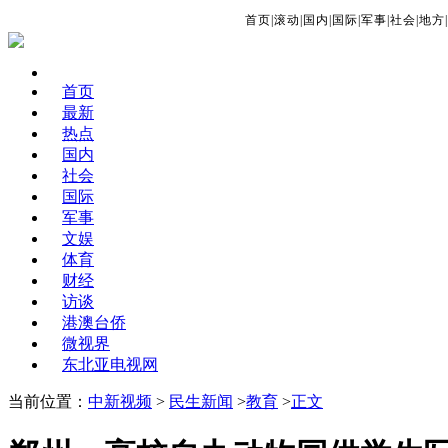
首页
|
滚动
|
国内
|
国际
|
军事
|
社会
|
地方
|
首页
最新
热点
国内
社会
国际
军事
文娱
体育
财经
访谈
港澳台侨
微视界
东北亚电视网
当前位置：
中新视频
>
民生新闻
>
教育
>
正文