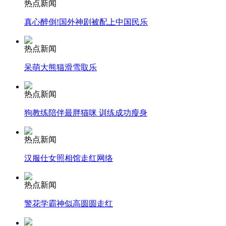
热点新闻
真心醉倒!国外神剧被配上中国民乐
安徽一实载49人客车翻车
热点新闻
呆萌大熊猫滑雪取乐
走！跟着总书记去植树
热点新闻
狗教练陪伴最胖猫咪 训练成功瘦身
消防员救轻生者
花炮节热闹非凡
减压"枕头大战"
热点新闻
汉服仕女照相馆走红网络
纽约上演“枕头大战”
热点新闻
警花学霸神似高圆圆走红
司机酒驾遇交警 急速倒车逃窜