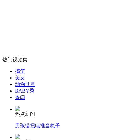
英男子雇长城环保员捡拾垃圾达10年
山西运城恶犬咬伤多人 警民合力深夜将其击毙
女孩北京地铁殴打老人 痛下狠手拳打脚踢
热门视频集
搞笑
美女
无痛分娩是否安全 医生回应
动物世界
BABY秀
奇闻
外交部：反对强权政治霸凌主义
热点新闻
外交部：有关国家言论片面不公正
男孩错把电推当梳子