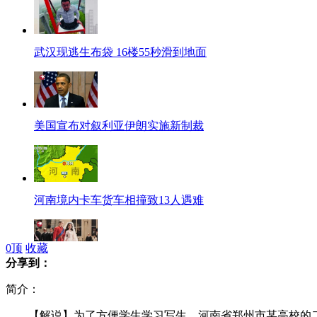
武汉现逃生布袋 16楼55秒滑到地面
美国宣布对叙利亚伊朗实施新制裁
河南境内卡车货车相撞致13人遇难
0
顶
收藏
分享到：
威廉夫妇结婚纪念版芭比娃娃出炉
简介：
【解说】为了方便学生学习写生，河南省郑州市某高校的二