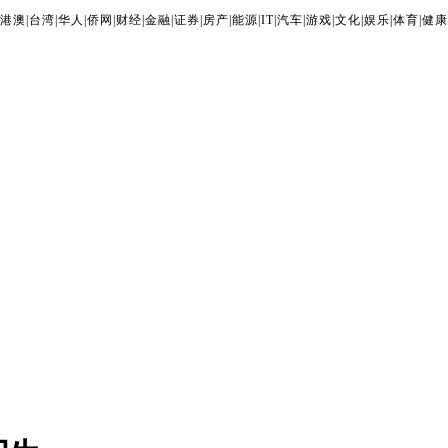
港澳
|
台湾
|
华人
|
侨网
|
财经
|
金融
|
证券
|
房产
|
能源
|
IT
|
汽车
|
游戏
|
文化
|
娱乐
|
体育
|
健康