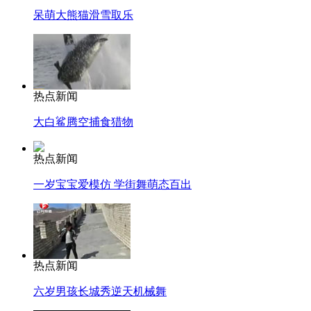
呆萌大熊猫滑雪取乐
热点新闻
大白鲨腾空捕食猎物
热点新闻
一岁宝宝爱模仿 学街舞萌态百出
热点新闻
六岁男孩长城秀逆天机械舞