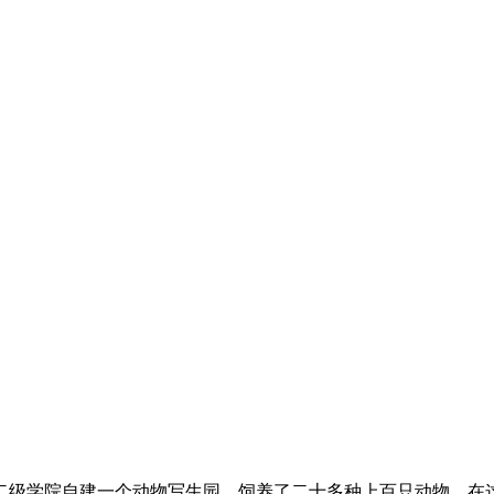
级学院自建一个动物写生园，饲养了二十多种上百只动物，在