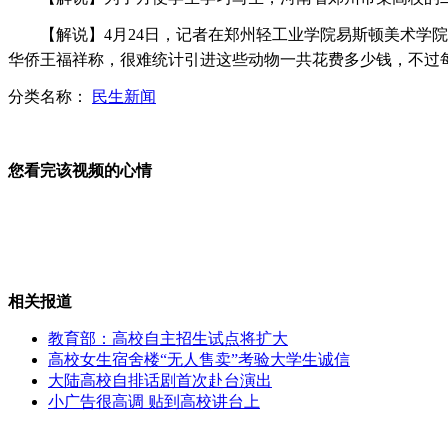
【解说】4月24日，记者在郑州轻工业学院易斯顿美术学院
百岁老太跳舞唱歌网上卖萌很有型
华侨王福祥称，很难统计引进这些动物一共花费多少钱，不过每
分类名称：
民生新闻
毁容少女周岩忆噩梦一瞬
您看完该视频的心情
谢亚龙蔚少辉受贿案一审开庭
相关报道
教育部：高校自主招生试点将扩大
惊艳!全球知名网站logo变身晚礼裙
高校女生宿舍楼“无人售卖”考验大学生诚信
大陆高校自排话剧首次赴台演出
小广告很高调 贴到高校讲台上