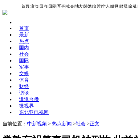
首页
|
滚动
|
国内
|
国际
|
军事
|
社会
|
地方
|
港澳
|
台湾
|
华人
|
侨网
|
财经
|
金融
|
首页
最新
热点
国内
社会
国际
军事
文娱
体育
财经
访谈
港澳台侨
微视界
东北亚电视网
当前位置：
中新视频
>
热点新闻
>
社会
>
正文