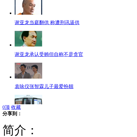
谢亚龙当庭翻供 称遭刑讯逼供
谢亚龙承认受贿但自称不是贪官
袁咏仪张智霖儿子最爱扮靓
0
顶
收藏
分享到：
工商总局:唯冠是Ipad商标合法注册人
简介：