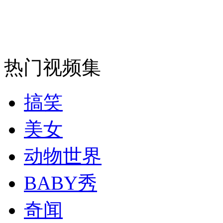
安徽一实载49人客车翻车
热门视频集
走！跟着总书记去植树
搞笑
消防员救轻生者
花炮节热闹非凡
减压"枕头大战"
美女
动物世界
纽约上演“枕头大战”
BABY秀
奇闻
司机酒驾遇交警 急速倒车逃窜