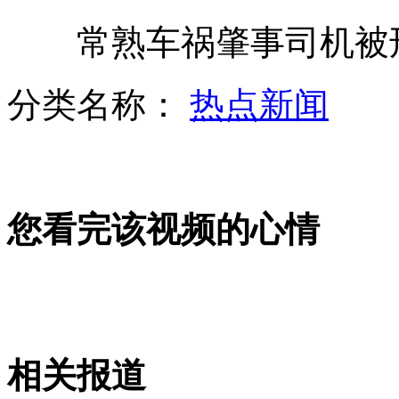
常熟车祸肇事司机被刑
广州刑释解教人员可入住福利机构
分类名称：
热点新闻
男子服用千粒问题胶囊疑似铬中毒
您看完该视频的心情
张艺谋"印象武隆"上演 重现川江号子
农民救助400多流浪汉 没活就要饭
相关报道