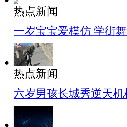
热点新闻
一岁宝宝爱模仿 学街
热点新闻
六岁男孩长城秀逆天机