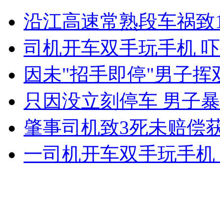
立顿检出违禁农药 生产商称符国标
沿江高速常熟段车祸致1
山西运城恶犬咬伤多人 警民合力深夜将其击毙
司机开车双手玩手机 
因未"招手即停"男子
女孩北京地铁殴打老人 痛下狠手拳打脚踢
只因没立刻停车 男子
肇事司机致3死未赔偿
无痛分娩是否安全 医生回应
一司机开车双手玩手机
外交部：反对强权政治霸凌主义
外交部：有关国家言论片面不公正