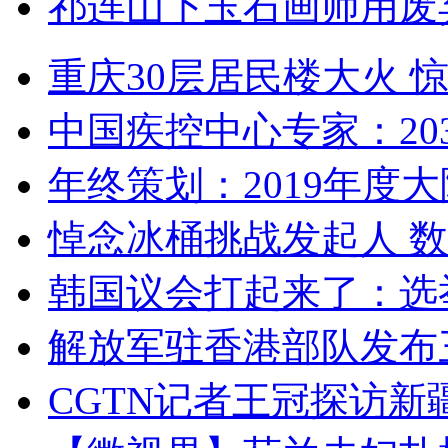
祁连山下玉石画师用废
重庆30层居民楼大火
中国疾控中心专家：203
年终策划：2019年度大陆
悼念冰桶挑战发起人 数百
韩国议会打起来了：选举
解放军驻香港部队发布三
CGTN记者王冠探访新疆