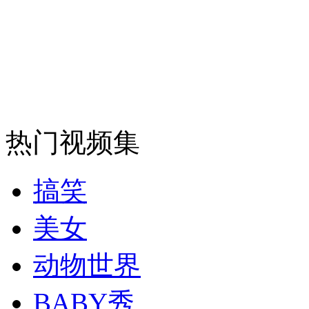
走！跟着总书记去植树
消防员救轻生者
花炮节热闹非凡
减压"枕头大战"
纽约上演“枕头大战”
热门视频集
司机酒驾遇交警 急速倒车逃窜
搞笑
美女
动物世界
BABY秀