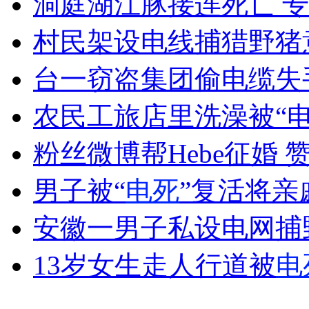
洞庭湖江豚接连死亡 
女孩北京地铁殴打老人 痛下狠手拳打脚踢
村民架设电线捕猎野猪
无痛分娩是否安全 医生回应
台一窃盗集团偷电缆失
农民工旅店里洗澡被“电
外交部：反对强权政治霸凌主义
粉丝微博帮Hebe征婚 
外交部：有关国家言论片面不公正
男子被“
电死
”复活将亲
安徽一男子私设电网捕
安徽一实载49人客车翻车
13岁女生走人行道被
电