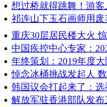
想过桥就得跳舞！游客
祁连山下玉石画师用废
重庆30层居民楼大火
中国疾控中心专家：203
年终策划：2019年度大陆
悼念冰桶挑战发起人 数百
韩国议会打起来了：选举
解放军驻香港部队发布三