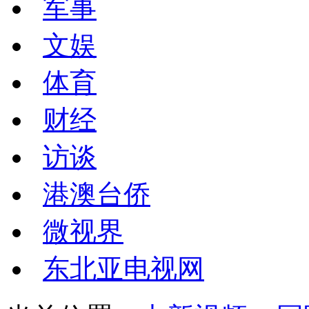
军事
文娱
体育
财经
访谈
港澳台侨
微视界
东北亚电视网