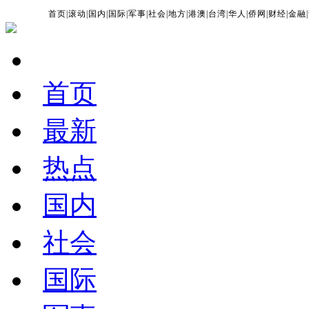
首页
|
滚动
|
国内
|
国际
|
军事
|
社会
|
地方
|
港澳
|
台湾
|
华人
|
侨网
|
财经
|
金融
|
首页
最新
热点
国内
社会
国际