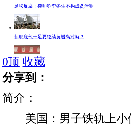
足坛反腐：律师称李冬生不构成贪污罪
菲舰底气十足要继续黄岩岛对峙？
0
顶
收藏
超市碰瓷诈顾客 警察称说不清
分享到：
简介：
中方一船菲方两船黄岩岛海域仍在对峙
美国：男子铁轨上小
南勇被指17宗罪 旁听人员透露细节