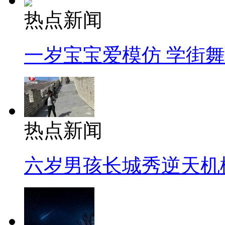
热点新闻
一岁宝宝爱模仿 学街
热点新闻
六岁男孩长城秀逆天机