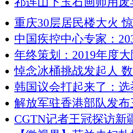
祁连山下玉石画师用废
重庆30层居民楼大火
中国疾控中心专家：203
年终策划：2019年度大陆
悼念冰桶挑战发起人 数百
韩国议会打起来了：选举
解放军驻香港部队发布三
CGTN记者王冠探访新疆