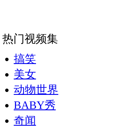
安徽一实载49人客车翻车
热门视频集
走！跟着总书记去植树
搞笑
消防员救轻生者
花炮节热闹非凡
减压"枕头大战"
美女
动物世界
纽约上演“枕头大战”
BABY秀
奇闻
司机酒驾遇交警 急速倒车逃窜