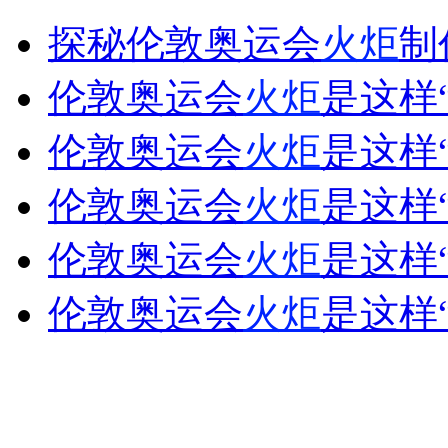
女童遭受性侵害 近7成为熟人作案
探秘伦敦奥运会
火炬
制
山西运城恶犬咬伤多人 警民合力深夜将其击毙
伦敦奥运会
火炬
是这样
伦敦奥运会
火炬
是这样
女孩北京地铁殴打老人 痛下狠手拳打脚踢
伦敦奥运会
火炬
是这样
伦敦奥运会
火炬
是这样
无痛分娩是否安全 医生回应
伦敦奥运会
火炬
是这样
外交部：反对强权政治霸凌主义
外交部：有关国家言论片面不公正