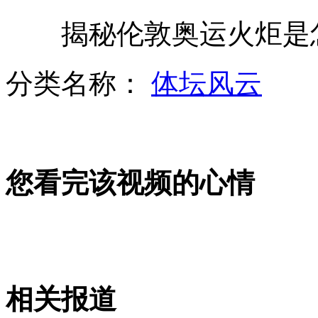
揭秘伦敦奥运火炬是
北京地铁免费发放雨衣遭游商哄抢
分类名称：
体坛风云
南科大获“转正” 舆论关注教改走向
您看完该视频的心情
足坛腐败案：4人共计收受贿赂800万
东京都知事见石垣市长谈购岛
相关报道