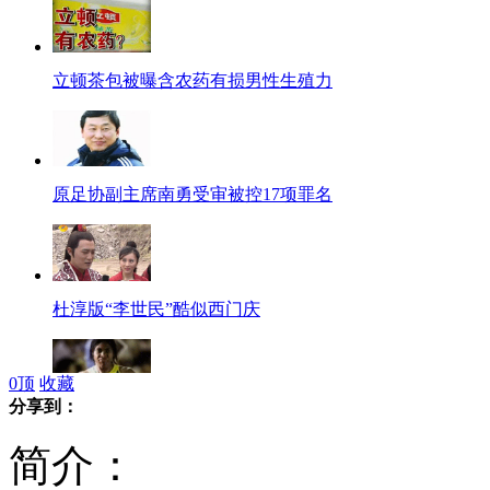
立顿茶包被曝含农药有损男性生殖力
原足协副主席南勇受审被控17项罪名
杜淳版“李世民”酷似西门庆
0
顶
收藏
分享到：
“双性人”获伦敦奥运资格 将参加女子800米
简介：