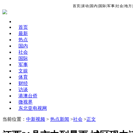
首页
|
滚动
|
国内
|
国际
|
军事
|
社会
|
地方
|
首页
最新
热点
国内
社会
国际
军事
文娱
体育
财经
访谈
港澳台侨
微视界
东北亚电视网
当前位置：
中新视频
>
热点新闻
>
社会
>
正文