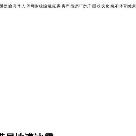
港澳
|
台湾
|
华人
|
侨网
|
财经
|
金融
|
证券
|
房产
|
能源
|
IT
|
汽车
|
游戏
|
文化
|
娱乐
|
体育
|
健康