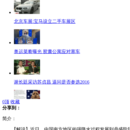
北京车展:宝马设立二手车展区
奥运菜肴曝光 胶囊公寓应对塞车
谢长廷采访苏贞昌 逼问是否参选2016
0
顶
收藏
分享到：
美媒称奥巴马8年前才还清助学贷款
简介：
【解说】近日，中国南方地区的强降水过程发展到鼎盛阶段，共有