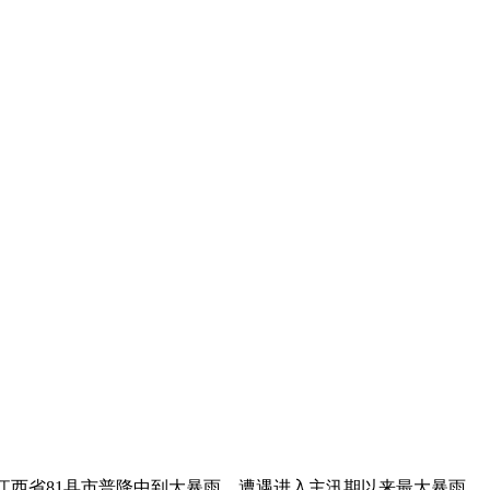
，江西省81县市普降中到大暴雨，遭遇进入主汛期以来最大暴雨