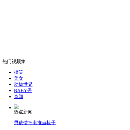
南勇被指17宗罪 旁听人员透露细节
山西运城恶犬咬伤多人 警民合力深夜将其击毙
女孩北京地铁殴打老人 痛下狠手拳打脚踢
热门视频集
搞笑
无痛分娩是否安全 医生回应
美女
动物世界
BABY秀
外交部：反对强权政治霸凌主义
奇闻
热点新闻
外交部：有关国家言论片面不公正
男孩错把电推当梳子