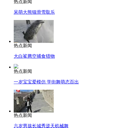
热点新闻
呆萌大熊猫滑雪取乐
热点新闻
大白鲨腾空捕食猎物
热点新闻
一岁宝宝爱模仿 学街舞萌态百出
热点新闻
六岁男孩长城秀逆天机械舞