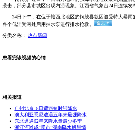
袭击，部分县市城区出现内涝现象。江西省气象台24日连续
足坛反腐：律师称李冬生不构成贪污罪
24日下午，在位于赣西北地区的铜鼓县就因遭受特大暴雨的
各个低洼受涝处启用抽水泵进行排水抢救。
分类名称：
热点新闻
菲舰底气十足要继续黄岩岛对峙？
您看完该视频的心情
超市碰瓷诈顾客 警察称说不清
相关报道
中方一船菲方两船黄岩岛海域仍在对峙
广州北京18日遭遇短时强降水
澳大利亚悉尼遭遇五年来最强降水
东北遭遇62年来降水量最少冬季
湘江河滩成“闹市”湖南降水解旱情