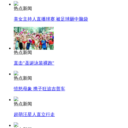
热点新闻
美女主持人直播球赛 被足球砸中脑袋
热点新闻
直击"圣诞泳装裸跑"
热点新闻
愤怒母象 携子狂追吉普车
热点新闻
超萌汪星人直立行走