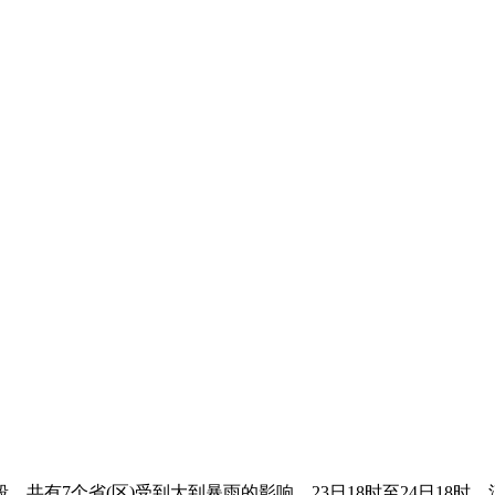
7个省(区)受到大到暴雨的影响。23日18时至24日18时