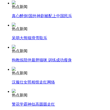
热点新闻
安徽一实载49人客车翻车
真心醉倒!国外神剧被配上中国民乐
热点新闻
呆萌大熊猫滑雪取乐
走！跟着总书记去植树
热点新闻
消防员救轻生者
花炮节热闹非凡
减压"枕头大战"
狗教练陪伴最胖猫咪 训练成功瘦身
热点新闻
汉服仕女照相馆走红网络
纽约上演“枕头大战”
热点新闻
司机酒驾遇交警 急速倒车逃窜
警花学霸神似高圆圆走红