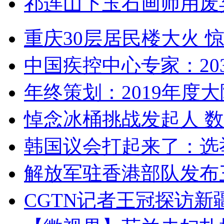
祁连山下玉石画师用废
重庆30层居民楼大火
中国疾控中心专家：203
年终策划：2019年度大陆
悼念冰桶挑战发起人 数百
韩国议会打起来了：选举
解放军驻香港部队发布三
CGTN记者王冠探访新疆