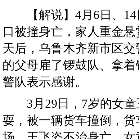
【解说】4月6日、14
奥巴马参加脱口秀"挤兑"挑战者
口被撞身亡，家人重金悬
天后，乌鲁木齐新市区交
加籍男子没钱买房 自建蛋型树屋
的父母雇了锣鼓队、拿着
警队表示感谢。
为培养男子气概恢复男女分校惹争议
3月29日，7岁的女童
唯冠仍是IPAD商标合法注册人
耍，被一辆货车撞倒，货
场，王飞姿不治身亡。女