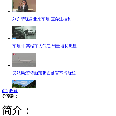
刘亦菲现身北京车展 直奔法拉利
车展:中高端车人气旺 销量增长明显
民航局:暂停航班延误处置不当航线
0
顶
收藏
分享到：
云南三年连旱 丽江黑龙潭枯竭见底
简介：