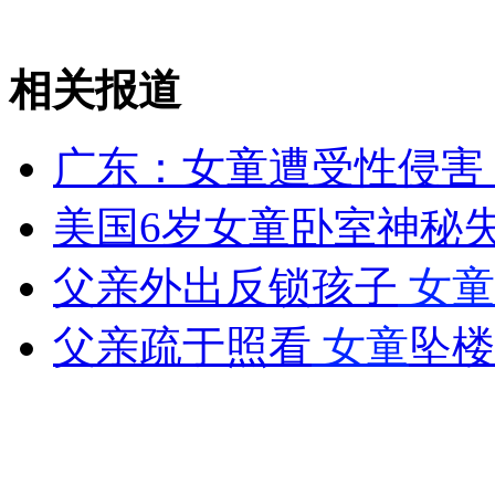
安徽一实载49人客车翻车
相关报道
广东：女童遭受性侵害
走！跟着总书记去植树
美国6岁女童卧室神秘
消防员救轻生者
花炮节热闹非凡
减压"枕头大战"
父亲外出反锁孩子
女童
父亲疏于照看
女童
坠楼
纽约上演“枕头大战”
司机酒驾遇交警 急速倒车逃窜