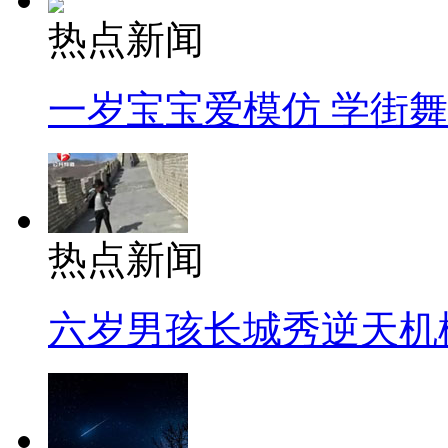
热点新闻
一岁宝宝爱模仿 学街
热点新闻
六岁男孩长城秀逆天机