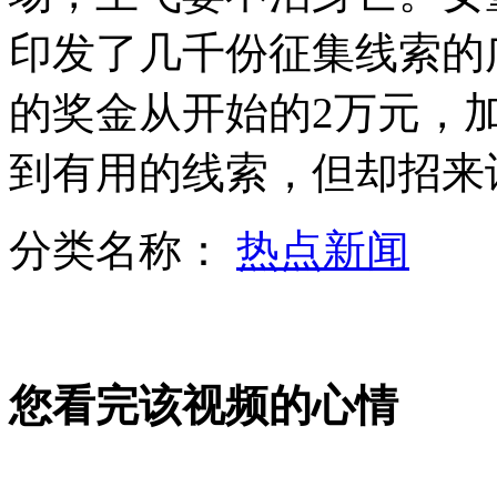
日本研发减肥专用"节食眼镜"
印发了几千份征集线索的
山西运城恶犬咬伤多人 警民合力深夜将其击毙
的奖金从开始的2万元，
到有用的线索，但却招来
女孩北京地铁殴打老人 痛下狠手拳打脚踢
分类名称：
热点新闻
无痛分娩是否安全 医生回应
外交部：反对强权政治霸凌主义
您看完该视频的心情
外交部：有关国家言论片面不公正