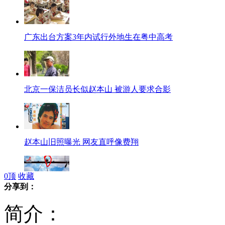
广东出台方案3年内试行外地生在粤中高考
北京一保洁员长似赵本山 被游人要求合影
赵本山旧照曝光 网友直呼像费翔
0
顶
收藏
分享到：
男子学车屡遭骂欲跳桥寻短见
简介：