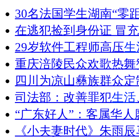
中国将取消外国人就业限制
30名法国学生湖南“零
山西运城恶犬咬伤多人 警民合力深夜将其击毙
在逃犯捡到身份证 冒
29岁软件工程师高压
生
女孩北京地铁殴打老人 痛下狠手拳打脚踢
重庆涪陵民众欢歌热舞
四川为凉山彝族群众定制
无痛分娩是否安全 医生回应
司法部：改善罪犯
生活
外交部：反对强权政治霸凌主义
“广东好人”：客属华
外交部：有关国家言论片面不公正
《小夫妻时代》朱雨辰