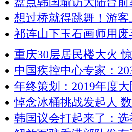
盘点韩国瑜访大陆台前
想过桥就得跳舞！游客
祁连山下玉石画师用废
重庆30层居民楼大火
中国疾控中心专家：203
年终策划：2019年度大陆
悼念冰桶挑战发起人 数百
韩国议会打起来了：选举