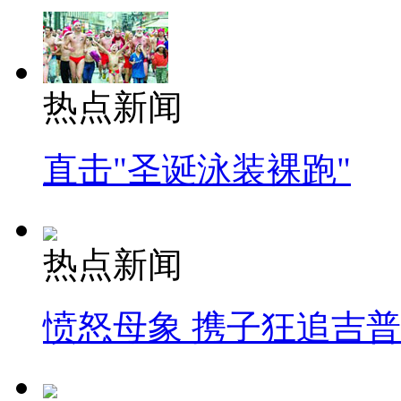
热点新闻
直击"圣诞泳装裸跑"
热点新闻
愤怒母象 携子狂追吉