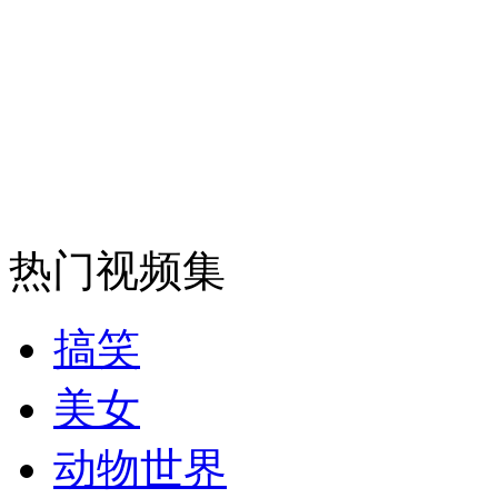
安徽一实载49人客车翻车
走！跟着总书记去植树
消防员救轻生者
花炮节热闹非凡
减压"枕头大战"
热门视频集
搞笑
纽约上演“枕头大战”
美女
动物世界
司机酒驾遇交警 急速倒车逃窜