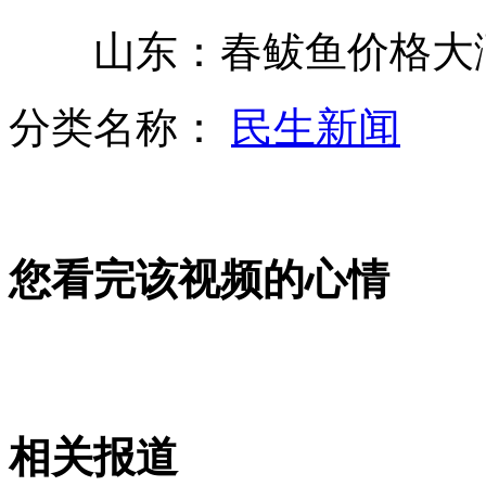
山东：春鲅鱼价格大涨 
"最美女护士"街头守护晕倒女子
分类名称：
民生新闻
72岁老太被疑盗窃下跪证清白
您看完该视频的心情
中国拟立法落实事业单位公开招聘
国台办:两岸共同开发南海是好主意
相关报道