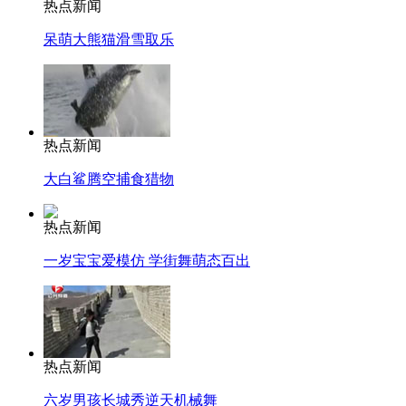
热点新闻
呆萌大熊猫滑雪取乐
热点新闻
大白鲨腾空捕食猎物
热点新闻
一岁宝宝爱模仿 学街舞萌态百出
热点新闻
六岁男孩长城秀逆天机械舞