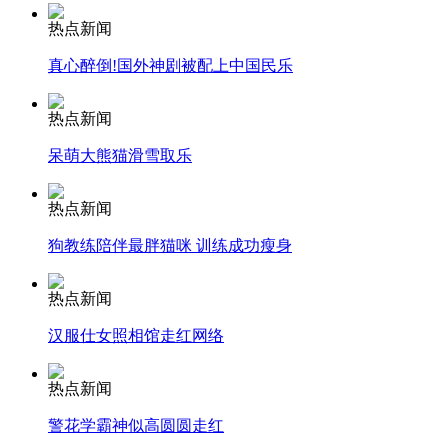
热点新闻
安徽一实载49人客车翻车
真心醉倒!国外神剧被配上中国民乐
热点新闻
呆萌大熊猫滑雪取乐
走！跟着总书记去植树
热点新闻
消防员救轻生者
花炮节热闹非凡
减压"枕头大战"
狗教练陪伴最胖猫咪 训练成功瘦身
热点新闻
汉服仕女照相馆走红网络
纽约上演“枕头大战”
热点新闻
司机酒驾遇交警 急速倒车逃窜
警花学霸神似高圆圆走红