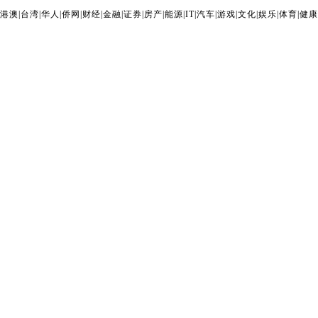
港澳
|
台湾
|
华人
|
侨网
|
财经
|
金融
|
证券
|
房产
|
能源
|
IT
|
汽车
|
游戏
|
文化
|
娱乐
|
体育
|
健康