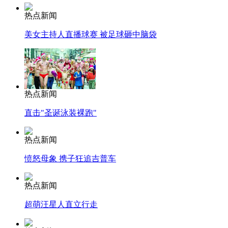
热点新闻
美女主持人直播球赛 被足球砸中脑袋
热点新闻
直击"圣诞泳装裸跑"
热点新闻
愤怒母象 携子狂追吉普车
热点新闻
超萌汪星人直立行走