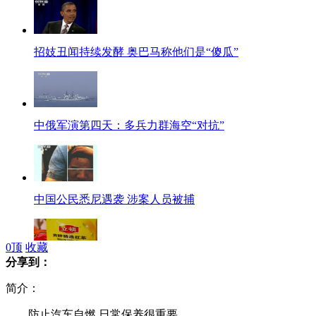
招妓丑闻持续发酵 奥巴马称他们是“傻瓜”
中俄军演第四天：多兵力群海空“对抗”
中国公民悉尼遇袭 涉案人员被捕
0
顶
收藏
分享到：
立顿茶被曝含13种农药 超市仍售卖
简介：
防止汽车自燃 日常保养很重要