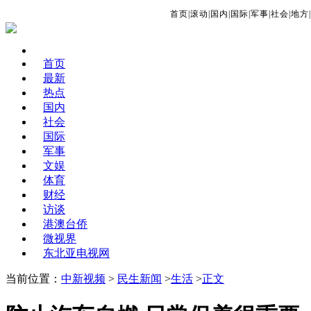
首页
|
滚动
|
国内
|
国际
|
军事
|
社会
|
地方
|
首页
最新
热点
国内
社会
国际
军事
文娱
体育
财经
访谈
港澳台侨
微视界
东北亚电视网
当前位置：
中新视频
>
民生新闻
>
生活
>
正文