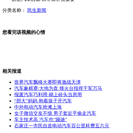
分类名称：
民生新闻
眼镜邂逅计算机 功能升级随身行
您看完该视频的心情
交警“喇叭哥”暴吼执法特权车
相关报道
朝鲜：拥有击败美国的“强大先进武器”
世界汽车飘移大赛即将激战天津
汽车象棋赛:大地为盘 烽火台指挥千军万马
报废汽车巧利用 砌上砖头当房用
“胆大”妈妈 抱着孩子开汽车
日发现距地约127亿光年星系团
中外电动汽车抢滩上海
女子微信交友不慎 男子套近乎偷走汽车
车主技术高
汽车
也“蹦迪”
石家庄一市民自造电动汽车百公里耗费五六元