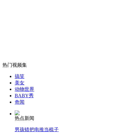
宝莱坞女星炫富被群众演员碎尸
山西运城恶犬咬伤多人 警民合力深夜将其击毙
女孩北京地铁殴打老人 痛下狠手拳打脚踢
热门视频集
搞笑
无痛分娩是否安全 医生回应
美女
动物世界
BABY秀
外交部：反对强权政治霸凌主义
奇闻
热点新闻
外交部：有关国家言论片面不公正
男孩错把电推当梳子