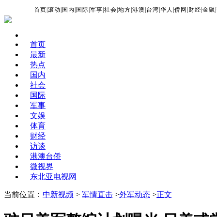
首页
|
滚动
|
国内
|
国际
|
军事
|
社会
|
地方
|
港澳
|
台湾
|
华人
|
侨网
|
财经
|
金融
|
首页
最新
热点
国内
社会
国际
军事
文娱
体育
财经
访谈
港澳台侨
微视界
东北亚电视网
当前位置：
中新视频
>
军情直击
>
外军动态
>
正文