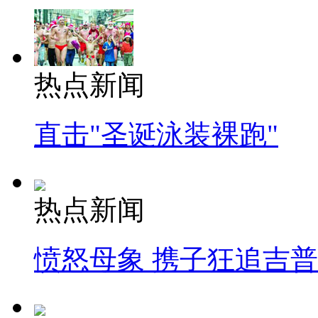
热点新闻
直击"圣诞泳装裸跑"
热点新闻
愤怒母象 携子狂追吉