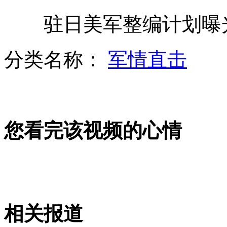
驻日美军整编计划曝光
张杰演唱会将为妈妈唱歌
分类名称：
军情直击
机场请美女拉拉队劲舞安抚滞留旅客
您看完该视频的心情
罗志祥担心电影票房 遭遇记者尴尬逼婚
四国脚"卖"球 平分800万黑金
相关报道