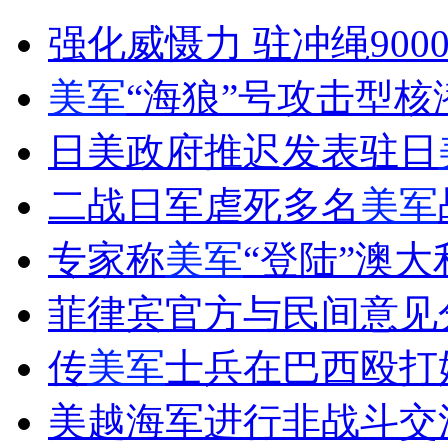
港姐竞选要求素颜现身 40年选美史上头一次
强化威慑力 驻冲绳900
山西运城恶犬咬伤多人 警民合力深夜将其击毙
美军
“海狼”号攻击型
日美政府推迟发表驻日
女孩北京地铁殴打老人 痛下狠手拳打脚踢
二战日军虐死多名
美军
专家称
美军
“登陆”澳
无痛分娩是否安全 医生回应
菲律宾官方与民间意见
外交部：反对强权政治霸凌主义
传
美军
士兵在巴西殴打
外交部：有关国家言论片面不公正
美越海军进行非战斗交