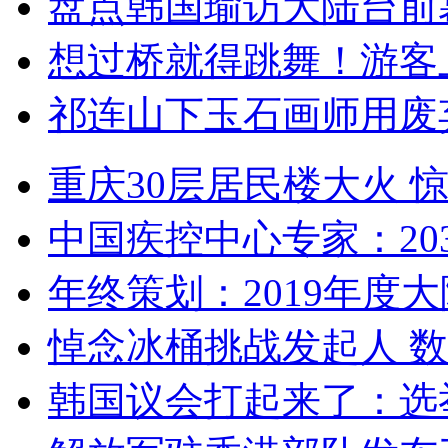
盘点韩国瑜访大陆台前
想过桥就得跳舞！游客
祁连山下玉石画师用废
重庆30层居民楼大火
中国疾控中心专家：203
年终策划：2019年度大陆
悼念冰桶挑战发起人 数百
韩国议会打起来了：选举