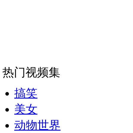
安徽一实载49人客车翻车
走！跟着总书记去植树
消防员救轻生者
花炮节热闹非凡
减压"枕头大战"
热门视频集
搞笑
纽约上演“枕头大战”
美女
动物世界
司机酒驾遇交警 急速倒车逃窜