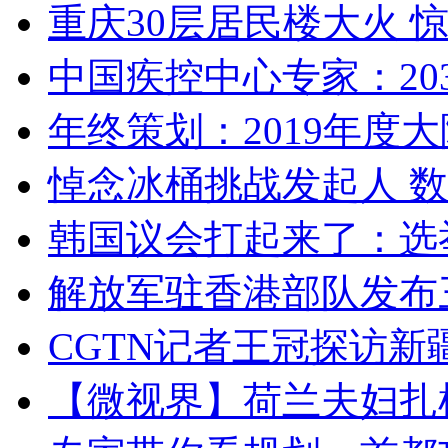
重庆30层居民楼大火
中国疾控中心专家：203
年终策划：2019年度大陆
悼念冰桶挑战发起人 数百
韩国议会打起来了：选举
解放军驻香港部队发布三
CGTN记者王冠探访新疆
【微视界】荷兰夫妇扎根青