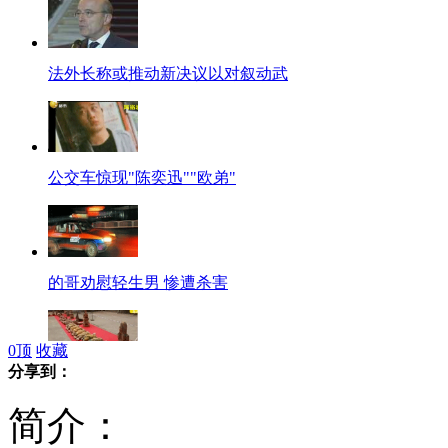
法外长称或推动新决议以对叙动武
公交车惊现"陈奕迅""欧弟"
的哥劝慰轻生男 惨遭杀害
0
顶
收藏
分享到：
四川警方一举破获五个盗墓团伙
简介：