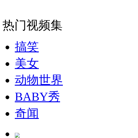
安徽一实载49人客车翻车
热门视频集
搞笑
走！跟着总书记去植树
美女
消防员救轻生者
花炮节热闹非凡
减压"枕头大战"
动物世界
BABY秀
纽约上演“枕头大战”
奇闻
司机酒驾遇交警 急速倒车逃窜