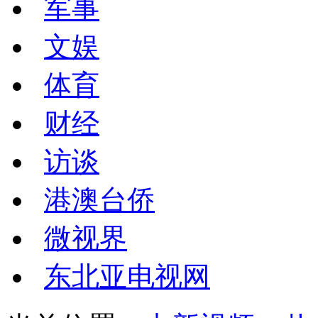
军事
文娱
体育
财经
访谈
港澳台侨
微视界
东北亚电视网