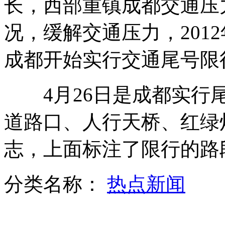
长，西部重镇成都交通压
况，缓解交通压力，2012年
武汉建行爆炸案开庭审理
成都开始实行交通尾号限
4月26日是成都实行尾
红会向国企老干部捐万辆劣质单车
道路口、人行天桥、红绿
志，上面标注了限行的路
美研究显示喝碳酸饮料易中风
分类名称：
热点新闻
山西运城恶犬咬伤多人 警民合力深夜将其击毙