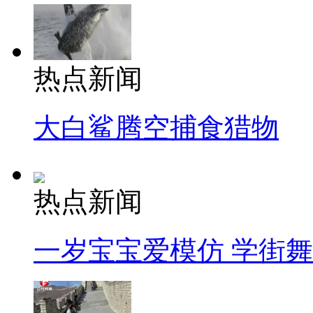
热点新闻
大白鲨腾空捕食猎物
热点新闻
一岁宝宝爱模仿 学街