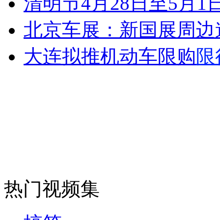
清明节4月28日至5月1
走！跟着总书记去植树
北京车展：新国展周边
消防员救轻生者
花炮节热闹非凡
减压"枕头大战"
大连拟推机动车限购
限
纽约上演“枕头大战”
司机酒驾遇交警 急速倒车逃窜
热门视频集