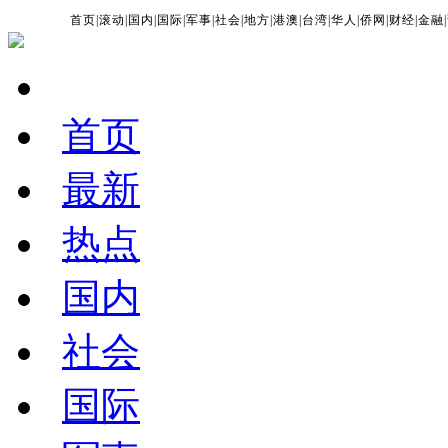
首页
|
滚动
|
国内
|
国际
|
军事
|
社会
|
地方
|
港澳
|
台湾
|
华人
|
侨网
|
财经
|
金融
|
首页
最新
热点
国内
社会
国际