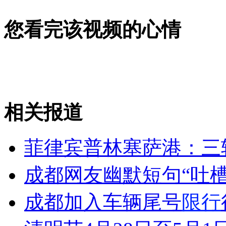
女孩北京地铁殴打老人 痛下狠手拳打脚踢
您看完该视频的心情
无痛分娩是否安全 医生回应
外交部：反对强权政治霸凌主义
相关报道
外交部：有关国家言论片面不公正
菲律宾普林塞萨港：三
成都网友幽默短句“吐槽
安徽一实载49人客车翻车
成都加入车辆尾号
限行