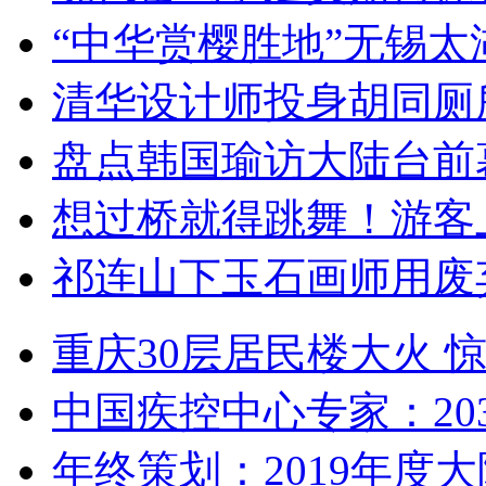
“中华赏樱胜地”无锡
清华设计师投身胡同厕
盘点韩国瑜访大陆台前
想过桥就得跳舞！游客
祁连山下玉石画师用废
重庆30层居民楼大火
中国疾控中心专家：203
年终策划：2019年度大陆