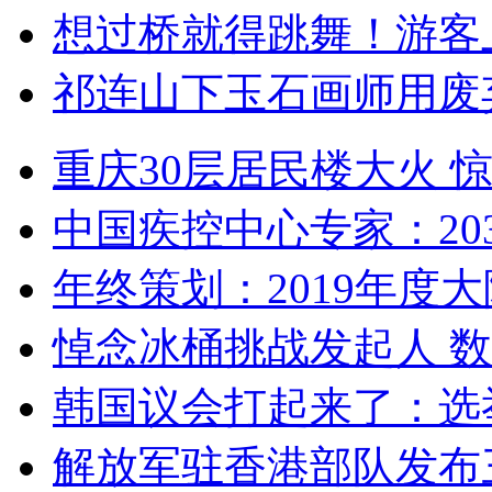
想过桥就得跳舞！游客
祁连山下玉石画师用废
重庆30层居民楼大火
中国疾控中心专家：203
年终策划：2019年度大陆
悼念冰桶挑战发起人 数百
韩国议会打起来了：选举
解放军驻香港部队发布三