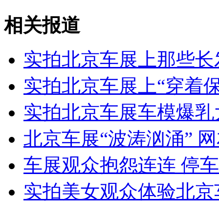
女孩北京地铁殴打老人 痛下狠手拳打脚踢
相关报道
无痛分娩是否安全 医生回应
实拍北京车展上那些长
实拍北京车展上“穿着
外交部：反对强权政治霸凌主义
实拍北京车展车模爆乳
外交部：有关国家言论片面不公正
北京车展“波涛汹涌” 
车展观众抱怨连连 停
安徽一实载49人客车翻车
实拍美女观众体验北京