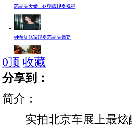
郭晶晶大婚：伏明霞现身祝福
钟楚红低调现身郭晶晶婚宴
0
顶
收藏
拍客：痴呆老人摔倒街头
分享到：
简介：
九把刀赴渝谈梦想 鼓励年轻人“多犯错”
实拍北京车展上最炫酷
武装直升机直-10进行高难度试飞