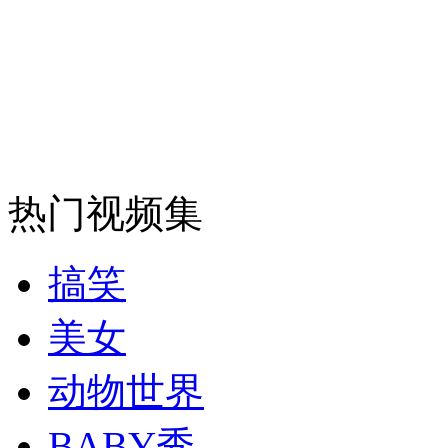
走！跟着总书记去植树
消防员救轻生者
花炮节热闹非凡
减压"枕头大战"
纽约上演“枕头大战”
热门视频集
司机酒驾遇交警 急速倒车逃窜
搞笑
美女
动物世界
BABY秀