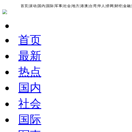
首页
|
滚动
|
国内
|
国际
|
军事
|
社会
|
地方
|
港澳
|
台湾
|
华人
|
侨网
|
财经
|
金融
|
首页
最新
热点
国内
社会
国际