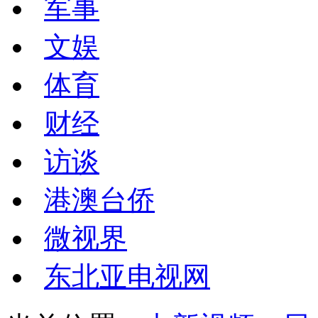
军事
文娱
体育
财经
访谈
港澳台侨
微视界
东北亚电视网