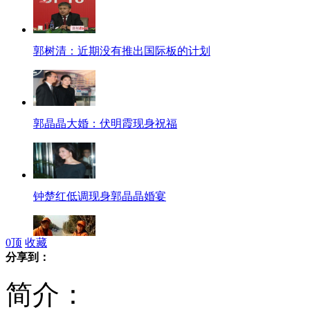
郭树清：近期没有推出国际板的计划
郭晶晶大婚：伏明霞现身祝福
钟楚红低调现身郭晶晶婚宴
0
顶
收藏
分享到：
拍客：痴呆老人摔倒街头
简介：