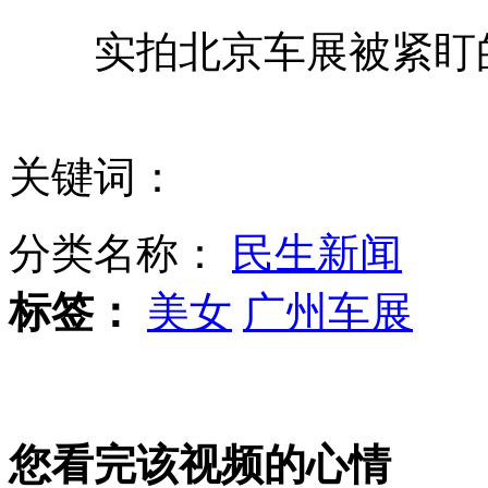
实拍北京车展被紧盯
九把刀赴渝谈梦想 鼓励年轻人“多犯错”
武装直升机直-10进行高难度试飞
关键词：
分类名称：
民生新闻
吉林省迎来强暴雪 将持续一周
标签：
美女
广州车展
李嘉诚亮相郭晶晶婚礼
您看完该视频的心情