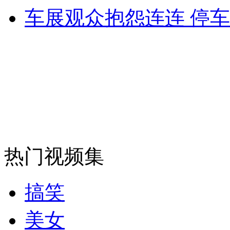
车展观众抱怨连连 停
安徽一实载49人客车翻车
走！跟着总书记去植树
消防员救轻生者
花炮节热闹非凡
减压"枕头大战"
热门视频集
纽约上演“枕头大战”
搞笑
司机酒驾遇交警 急速倒车逃窜
美女