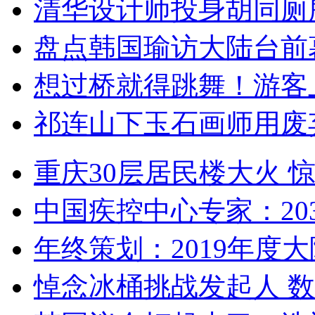
清华设计师投身胡同厕
盘点韩国瑜访大陆台前
想过桥就得跳舞！游客
祁连山下玉石画师用废
重庆30层居民楼大火
中国疾控中心专家：203
年终策划：2019年度大陆
悼念冰桶挑战发起人 数百