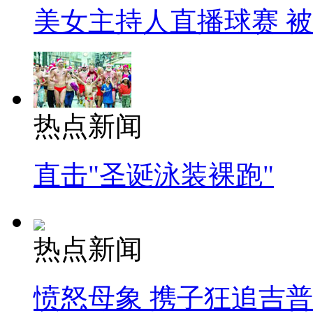
美女主持人直播球赛 
热点新闻
直击"圣诞泳装裸跑"
热点新闻
愤怒母象 携子狂追吉