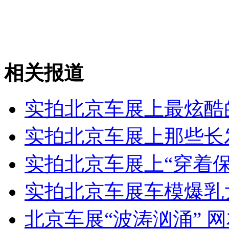
狗狗身背两只鸡口叼价格牌在市场摆摊
山西运城恶犬咬伤多人 警民合力深夜将其击毙
相关报道
女孩北京地铁殴打老人 痛下狠手拳打脚踢
实拍北京车展上最炫酷
实拍北京车展上那些长
无痛分娩是否安全 医生回应
实拍北京车展上“穿着
外交部：反对强权政治霸凌主义
实拍北京车展车模爆乳
外交部：有关国家言论片面不公正
北京车展“波涛汹涌” 