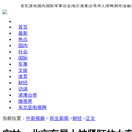
首页
|
滚动
|
国内
|
国际
|
军事
|
社会
|
地方
|
港澳
|
台湾
|
华人
|
侨网
|
财经
|
金融
|
首页
最新
热点
国内
社会
国际
军事
文娱
体育
财经
访谈
港澳台侨
微视界
东北亚电视网
当前位置：
中新视频
>
民生新闻
>
财经
>
正文