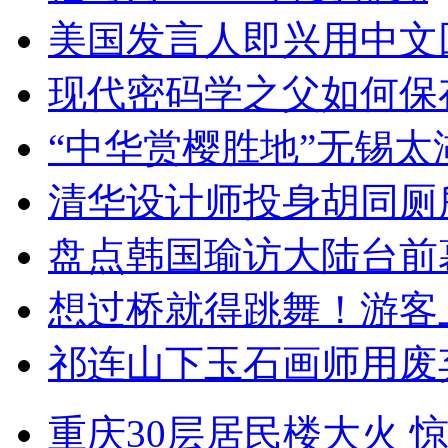
美国发言人即兴用中文
现代密码学之父如何保
“中华赏樱胜地”无锡
清华设计师投身胡同厕
盘点韩国瑜访大陆台前
想过桥就得跳舞！游客
祁连山下玉石画师用废
重庆30层居民楼大火