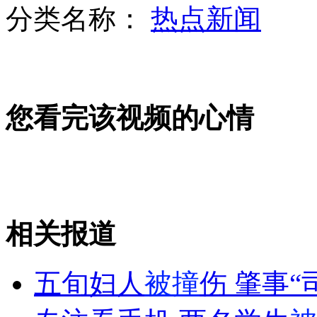
分类名称：
热点新闻
菲总统发言人：呼吁第三方出面调解僵局
您看完该视频的心情
沪深股指微跌 人民网挂牌上市
母亲拼死护救命钱 抢匪捐肾赎罪
相关报道
山西运城恶犬咬伤多人 警民合力深夜将其击毙
五旬妇人
被撞
伤 肇事