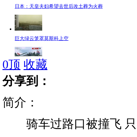
日本：天皇夫妇希望去世后改土葬为火葬
巨大绿云笼罩莫斯科上空
0
顶
收藏
韩媒：朝暗示将发动比炮击延坪岛更强的袭击
分享到：
简介：
小狗机场遛弯导致航班延误
骑车过路口被撞飞 只
金正恩出席肉鱼类商店竣工典礼