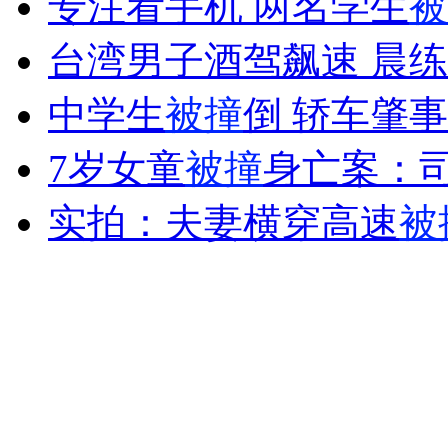
专注看手机 两名学生
被
女孩北京地铁殴打老人 痛下狠手拳打脚踢
台湾男子酒驾飙速 晨
无痛分娩是否安全 医生回应
中学生
被撞
倒 轿车肇
7岁女童
被撞
身亡案：
外交部：反对强权政治霸凌主义
实拍：夫妻横穿高速
被
外交部：有关国家言论片面不公正
安徽一实载49人客车翻车