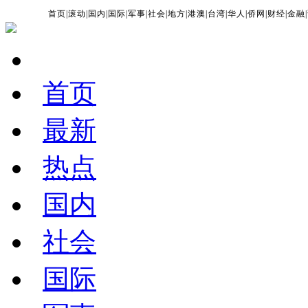
首页
|
滚动
|
国内
|
国际
|
军事
|
社会
|
地方
|
港澳
|
台湾
|
华人
|
侨网
|
财经
|
金融
|
首页
最新
热点
国内
社会
国际