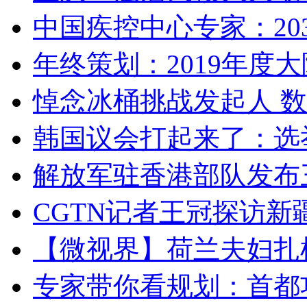
中国疾控中心专家：203
年终策划：2019年度大陆
悼念冰桶挑战发起人 数百
韩国议会打起来了：选举
解放军驻香港部队发布三
CGTN记者王冠探访新疆
【微视界】荷兰夫妇扎根青
专家带你看规划：首都功