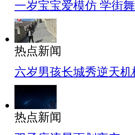
一岁宝宝爱模仿 学街
热点新闻
六岁男孩长城秀逆天机
热点新闻