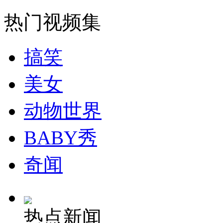
走！跟着总书记去植树
热门视频集
消防员救轻生者
花炮节热闹非凡
减压"枕头大战"
搞笑
美女
纽约上演“枕头大战”
动物世界
司机酒驾遇交警 急速倒车逃窜
BABY秀
奇闻
热点新闻