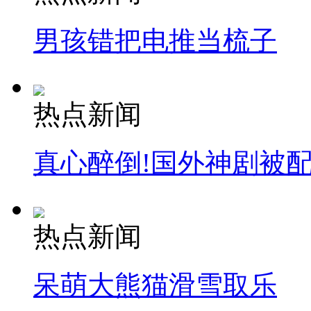
男孩错把电推当梳子
热点新闻
真心醉倒!国外神剧被
热点新闻
呆萌大熊猫滑雪取乐