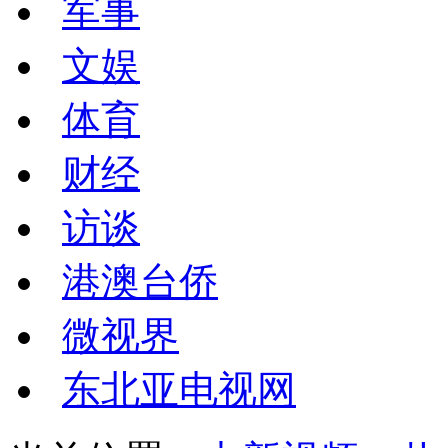
军事
文娱
体育
财经
访谈
港澳台侨
微视界
东北亚电视网