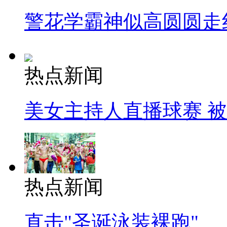
警花学霸神似高圆圆走
热点新闻
美女主持人直播球赛 
热点新闻
直击"圣诞泳装裸跑"