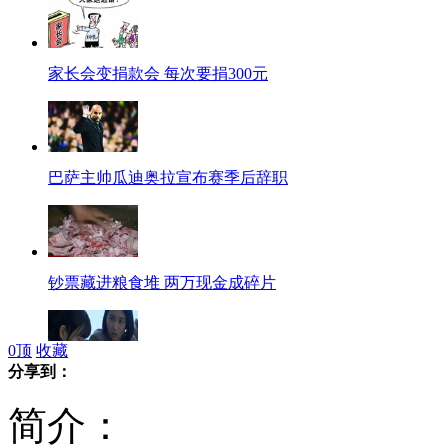
家长会变捐款会 每次要捐300元
巴萨主帅瓜迪奥拉宣布赛季后辞职
钞票藏进粮食堆 两万现金成碎片
0
顶
收藏
分享到：
恐怖片《贞子》将推出3D版
简介：