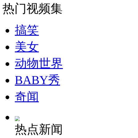
热门视频集
安徽一实载49人客车翻车
搞笑
美女
走！跟着总书记去植树
动物世界
消防员救轻生者
花炮节热闹非凡
减压"枕头大战"
BABY秀
奇闻
纽约上演“枕头大战”
热点新闻
司机酒驾遇交警 急速倒车逃窜