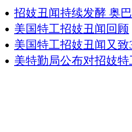
实拍：黑龙江奇人牙齿拉着汽车走
招妓丑闻持续发酵 奥巴
山西运城恶犬咬伤多人 警民合力深夜将其击毙
美国特工招妓丑闻回顾
美国特工招妓丑闻又致
女孩北京地铁殴打老人 痛下狠手拳打脚踢
美特勤局公布对招妓特
无痛分娩是否安全 医生回应
外交部：反对强权政治霸凌主义
外交部：有关国家言论片面不公正