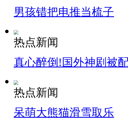
男孩错把电推当梳子
热点新闻
真心醉倒!国外神剧被
热点新闻
呆萌大熊猫滑雪取乐