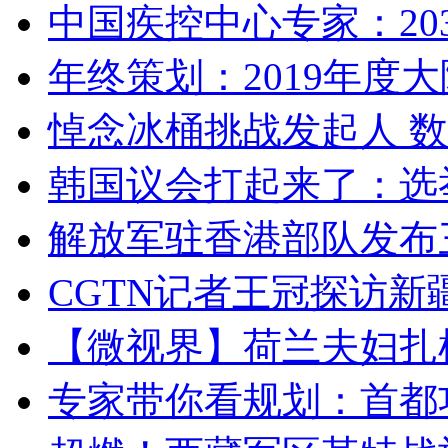
中国疾控中心专家：203
年终策划：2019年度大陆
悼念冰桶挑战发起人 数百
韩国议会打起来了：选举
解放军驻香港部队发布三
CGTN记者王冠探访新疆
【微视界】荷兰夫妇扎根青
专家带你看规划：首都功