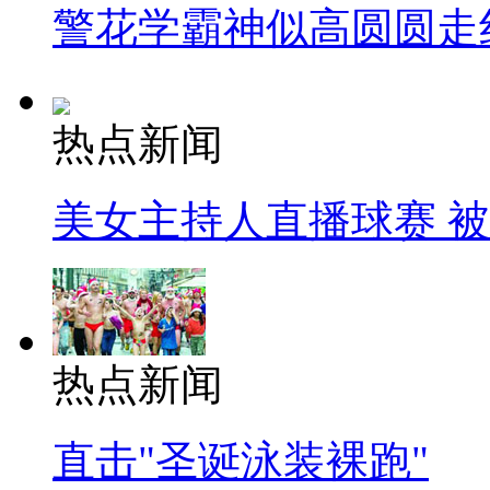
警花学霸神似高圆圆走
热点新闻
美女主持人直播球赛 
热点新闻
直击"圣诞泳装裸跑"