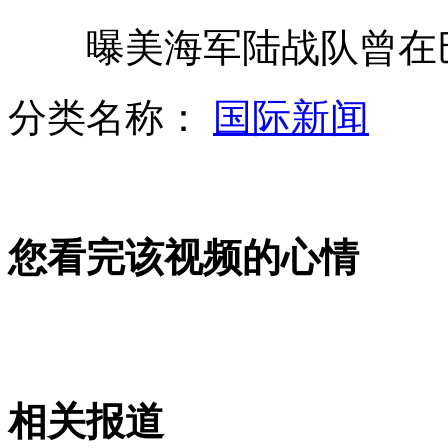
曝美海军陆战队曾在巴
美推出狗狗频道 为狗狗排遣寂寞
分类名称：
国际新闻
艾佛森罗德曼抵华 有兴趣加盟CBA
您看完该视频的心情
老人独自洗澡被要求签"生死状"
"狗狗语言翻译机" 帮助人类读懂狗狗
相关报道