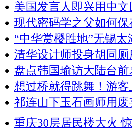
美国发言人即兴用中文
现代密码学之父如何保
“中华赏樱胜地”无锡
清华设计师投身胡同厕
盘点韩国瑜访大陆台前
想过桥就得跳舞！游客
祁连山下玉石画师用废
重庆30层居民楼大火