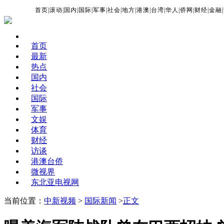
首页
|
滚动
|
国内
|
国际
|
军事
|
社会
|
地方
|
港澳
|
台湾
|
华人
|
侨网
|
财经
|
金融
|
首页
最新
热点
国内
社会
国际
军事
文娱
体育
财经
访谈
港澳台侨
微视界
东北亚电视网
当前位置：
中新视频
>
国际新闻
>
正文