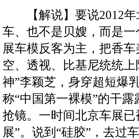
【解说】要说2012年
九把刀赴渝谈梦想 鼓励年轻人“多犯错”
车、也不是贝嫂，而是一
展车模反客为主，把香车美
武装直升机直-10进行高难度试飞
空、透视、比基尼统统上
神”李颖芝，身穿超短爆
吉林省迎来强暴雪 将持续一周
称“中国第一裸模”的干
抢镜。一时间北京车展已
李嘉诚亮相郭晶晶婚礼
展”。说到“硅胶”，去过