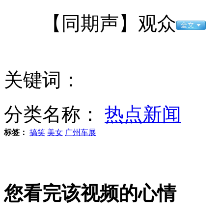
狗狗身背两只鸡口叼价格牌在市场摆摊
【同期声】观众
山西运城恶犬咬伤多人 警民合力深夜将其击毙
关键词：
女孩北京地铁殴打老人 痛下狠手拳打脚踢
分类名称：
热点新闻
无痛分娩是否安全 医生回应
标签：
搞笑
美女
广州车展
外交部：反对强权政治霸凌主义
您看完该视频的心情
外交部：有关国家言论片面不公正