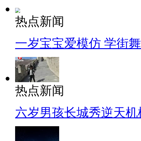
热点新闻
一岁宝宝爱模仿 学街
热点新闻
六岁男孩长城秀逆天机