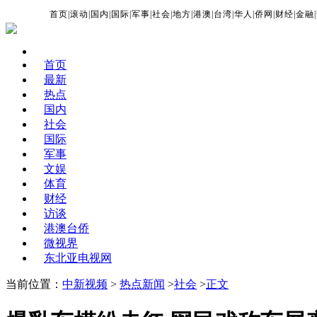
首页
|
滚动
|
国内
|
国际
|
军事
|
社会
|
地方
|
港澳
|
台湾
|
华人
|
侨网
|
财经
|
金融
|
首页
最新
热点
国内
社会
国际
军事
文娱
体育
财经
访谈
港澳台侨
微视界
东北亚电视网
当前位置：
中新视频
>
热点新闻
>
社会
>
正文