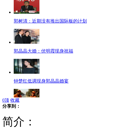
郭树清：近期没有推出国际板的计划
郭晶晶大婚：伏明霞现身祝福
钟楚红低调现身郭晶晶婚宴
0
顶
收藏
分享到：
拍客：痴呆老人摔倒街头
简介：