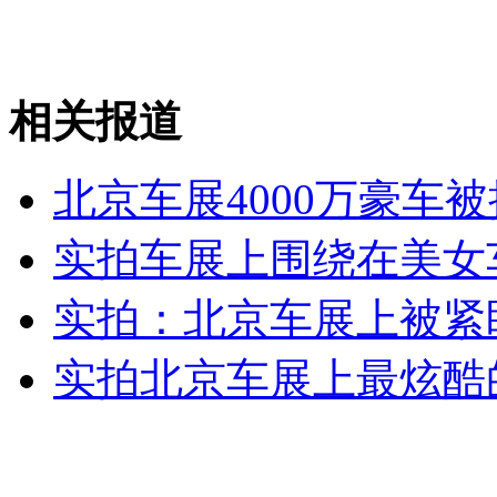
安徽一实载49人客车翻车
相关报道
走！跟着总书记去植树
北京车展4000万豪车被
实拍车展上围绕在美女
消防员救轻生者
花炮节热闹非凡
减压"枕头大战"
实拍：北京车展上被紧
实拍北京车展上最炫酷
纽约上演“枕头大战”
司机酒驾遇交警 急速倒车逃窜