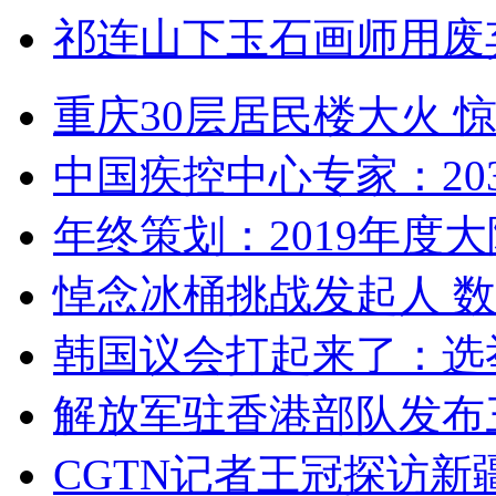
祁连山下玉石画师用废
重庆30层居民楼大火
中国疾控中心专家：203
年终策划：2019年度大陆
悼念冰桶挑战发起人 数百
韩国议会打起来了：选举
解放军驻香港部队发布三
CGTN记者王冠探访新疆