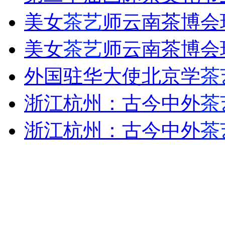
美女
茶艺
师云南茶博会
安徽一实载49人客车翻车
美女
茶艺
师云南茶博会
外国驻华大使北京学
茶
走！跟着总书记去植树
浙江杭州：古今中外
茶
消防员救轻生者
花炮节热闹非凡
减压"枕头大战"
浙江杭州：古今中外
茶
纽约上演“枕头大战”
司机酒驾遇交警 急速倒车逃窜