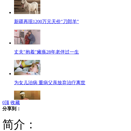
新疆再现1200万元天价"刀郎羊"
丈夫"抱着"瘫痪28年老伴过一生
为女儿治病 重病父亲放弃治疗离世
0
顶
收藏
分享到：
传奇胜金隅 艾佛森或加盟CBA
简介：