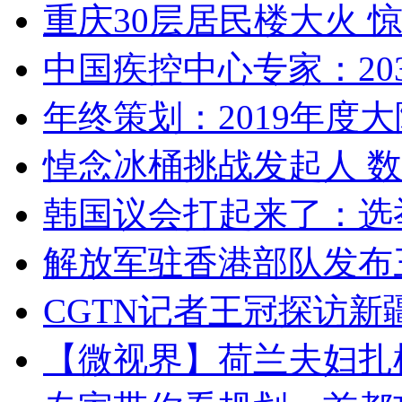
重庆30层居民楼大火
中国疾控中心专家：203
年终策划：2019年度大陆
悼念冰桶挑战发起人 数百
韩国议会打起来了：选举
解放军驻香港部队发布三
CGTN记者王冠探访新疆
【微视界】荷兰夫妇扎根青