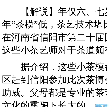
【解说】年仅六、七岁
超萌小宝宝演绎“中枪瞬间”
年“茶模”低，茶艺技术堪
在河南省信阳市第二十届
赵本山早年MV曝光 风情万种扮女人
这些小茶艺师对于茶道颇
专家称"购岛"是日本国内政治闹剧
据介绍，这些小茶模都
区赶到信阳参加此次茶博
抛购买钓鱼岛言论 石原慎太郎何许人也
助威。父母都是专业的茶
文化的熏陶下长大的。