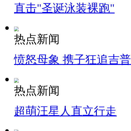
直击"圣诞泳装裸跑"
热点新闻
愤怒母象 携子狂追吉
热点新闻
超萌汪星人直立行走