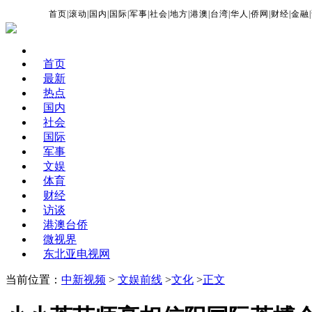
首页
|
滚动
|
国内
|
国际
|
军事
|
社会
|
地方
|
港澳
|
台湾
|
华人
|
侨网
|
财经
|
金融
|
首页
最新
热点
国内
社会
国际
军事
文娱
体育
财经
访谈
港澳台侨
微视界
东北亚电视网
当前位置：
中新视频
>
文娱前线
>
文化
>
正文