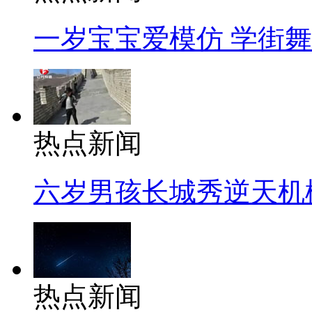
一岁宝宝爱模仿 学街
热点新闻
六岁男孩长城秀逆天机
热点新闻