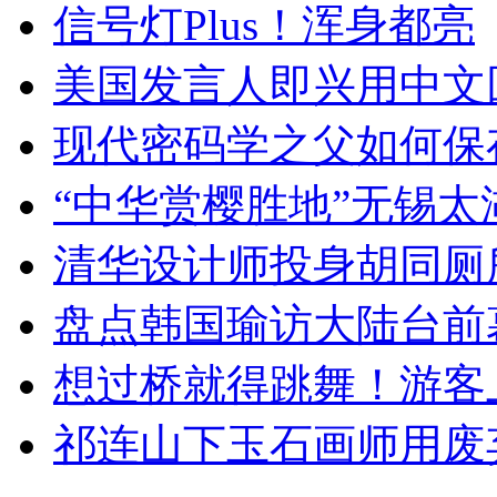
信号灯Plus！浑身都亮
美国发言人即兴用中文
现代密码学之父如何保
“中华赏樱胜地”无锡
清华设计师投身胡同厕
盘点韩国瑜访大陆台前
想过桥就得跳舞！游客
祁连山下玉石画师用废