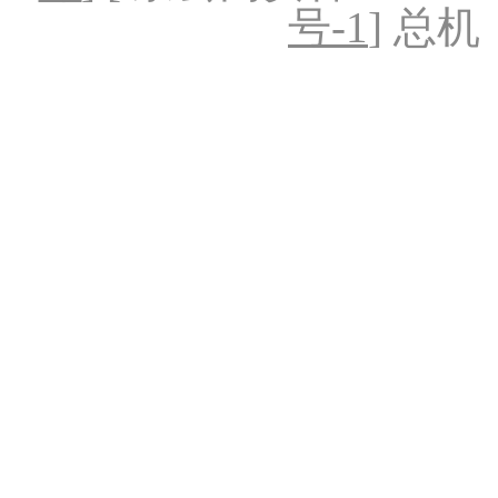
号-1
] 总机：