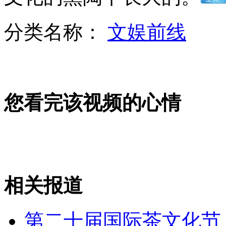
黄岩岛对峙 菲最强护卫舰二战制造
分类名称：
文娱前线
山西运城恶犬咬伤多人 警民合力深夜将其击毙
女孩北京地铁殴打老人 痛下狠手拳打脚踢
您看完该视频的心情
无痛分娩是否安全 医生回应
外交部：反对强权政治霸凌主义
相关报道
外交部：有关国家言论片面不公正
第二十届国际茶文化节上