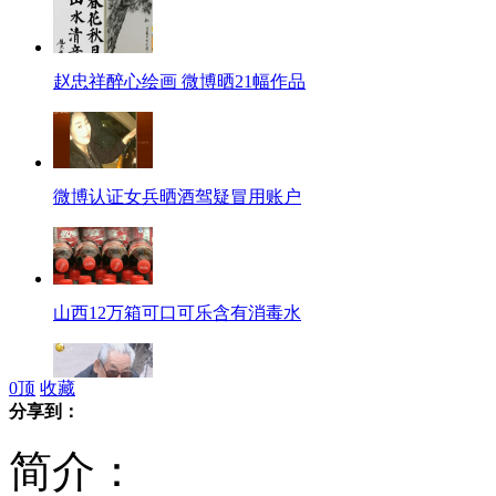
赵忠祥醉心绘画 微博晒21幅作品
微博认证女兵晒酒驾疑冒用账户
山西12万箱可口可乐含有消毒水
0
顶
收藏
分享到：
老者涉嫌碰瓷 目击群众急眼
简介：