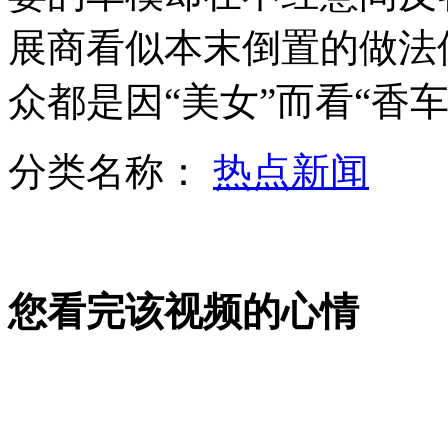
刘翔：期待伦敦奥运再次"飞翔"
展商看似本末倒置的做法
山西运城恶犬咬伤多人 警民合力深夜将其击毙
众都是因“美女”而看“香车
分类名称：
热点新闻
女孩北京地铁殴打老人 痛下狠手拳打脚踢
无痛分娩是否安全 医生回应
您看完该视频的心情
外交部：反对强权政治霸凌主义
外交部：有关国家言论片面不公正