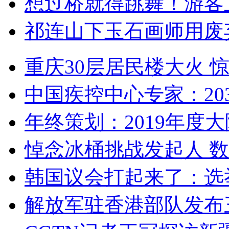
想过桥就得跳舞！游客
祁连山下玉石画师用废
重庆30层居民楼大火
中国疾控中心专家：203
年终策划：2019年度大陆
悼念冰桶挑战发起人 数百
韩国议会打起来了：选举
解放军驻香港部队发布三