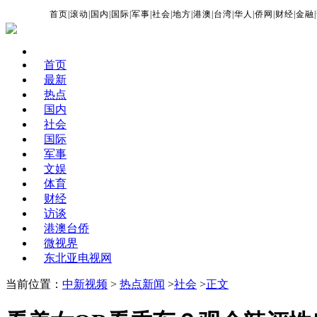
首页
|
滚动
|
国内
|
国际
|
军事
|
社会
|
地方
|
港澳
|
台湾
|
华人
|
侨网
|
财经
|
金融
|
首页
最新
热点
国内
社会
国际
军事
文娱
体育
财经
访谈
港澳台侨
微视界
东北亚电视网
当前位置：
中新视频
>
热点新闻
>
社会
>
正文