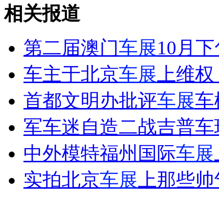
相关报道
安徽一实载49人客车翻车
第二届澳门
车展
10月
车主于北京
车展
上维权
走！跟着总书记去植树
首都文明办批评
车展
车
消防员救轻生者
花炮节热闹非凡
减压"枕头大战"
军车迷自造二战吉普车
中外模特福州国际
车展
纽约上演“枕头大战”
实拍北京
车展
上那些帅
司机酒驾遇交警 急速倒车逃窜