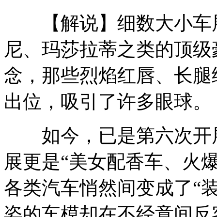
【解说】细数大小车展
六个人只要一个菜激怒老板
尼、玛莎拉蒂之类的顶级
念，那些烈焰红唇、长腿
小伙斗殴认错人 大叔无辜挨顿打
出位，吸引了许多眼球。
千岛湖下古城显真容
如今，已是第六次开展的
展更是“美女配香车、火
姚晨微博让《人民日报》有危机感
各类汽车悄然间变成了“
姿的车模却在不经意间反