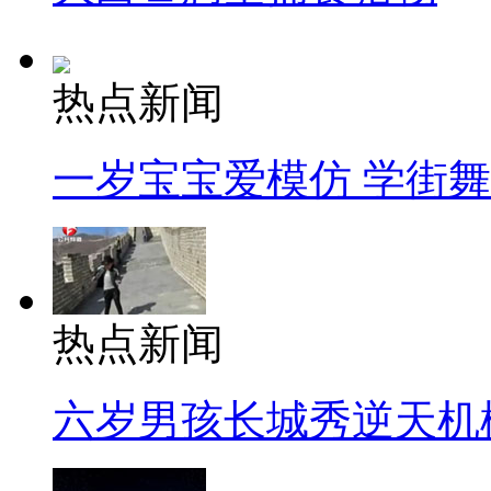
热点新闻
一岁宝宝爱模仿 学街
热点新闻
六岁男孩长城秀逆天机