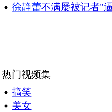
徐静蕾
不满屡被记者"逼
安徽一实载49人客车翻车
走！跟着总书记去植树
消防员救轻生者
花炮节热闹非凡
减压"枕头大战"
热门视频集
纽约上演“枕头大战”
搞笑
美女
司机酒驾遇交警 急速倒车逃窜