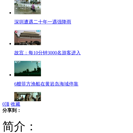
深圳遭遇二十年一遇强降雨
故宫：每10分钟3000名游客进入
6艘菲方渔船在黄岩岛海域停靠
0
顶
收藏
分享到：
广州：神秘女5.26亿元高价拿地
简介：