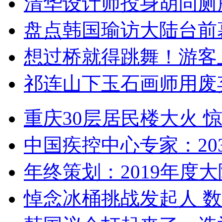
清华设计师投身胡同厕
盘点韩国瑜访大陆台前
想过桥就得跳舞！游客
祁连山下玉石画师用废
重庆30层居民楼大火
中国疾控中心专家：203
年终策划：2019年度大陆
悼念冰桶挑战发起人 数百