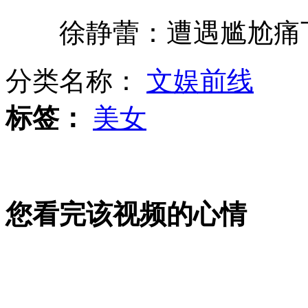
徐静蕾：遭遇尴尬痛
湖南拟提拔任用“90后女副局长”后续
分类名称：
文娱前线
男子车祸后获超能 瞬间报出汉字笔画数
标签：
美女
模特太暴露 文明办严肃批评北京车展
您看完该视频的心情
8岁男孩患“瞌睡病” 站着也能睡着