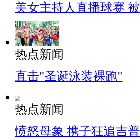
美女主持人直播球赛 
热点新闻
直击"圣诞泳装裸跑"
热点新闻
愤怒母象 携子狂追吉