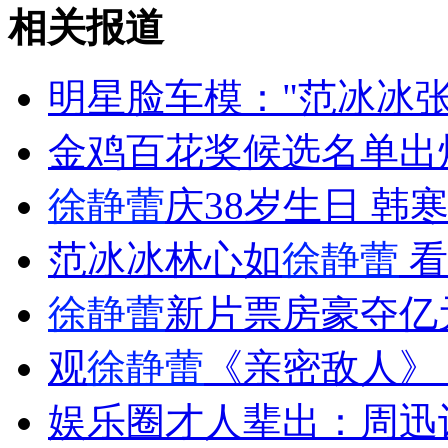
轿车正在路上跑 车轮突然跑掉了
相关报道
山西运城恶犬咬伤多人 警民合力深夜将其击毙
明星脸车模："范冰冰
金鸡百花奖候选名单出
女孩北京地铁殴打老人 痛下狠手拳打脚踢
徐静蕾
庆38岁生日 韩
范冰冰林心如
徐静蕾
看
无痛分娩是否安全 医生回应
徐静蕾
新片票房豪夺亿
外交部：反对强权政治霸凌主义
观
徐静蕾
《亲密敌人》
外交部：有关国家言论片面不公正
娱乐圈才人辈出：周迅