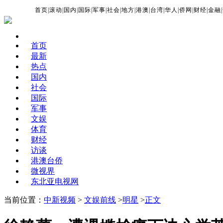
首页
|
滚动
|
国内
|
国际
|
军事
|
社会
|
地方
|
港澳
|
台湾
|
华人
|
侨网
|
财经
|
金融
|
首页
最新
热点
国内
社会
国际
军事
文娱
体育
财经
访谈
港澳台侨
微视界
东北亚电视网
当前位置：
中新视频
>
文娱前线
>
明星
>
正文