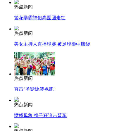
热点新闻
警花学霸神似高圆圆走红
热点新闻
美女主持人直播球赛 被足球砸中脑袋
热点新闻
直击"圣诞泳装裸跑"
热点新闻
愤怒母象 携子狂追吉普车
热点新闻