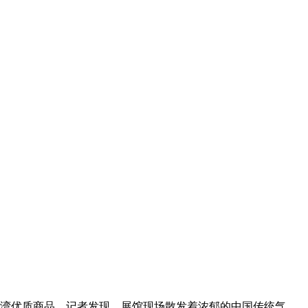
项台湾优质商品。记者发现，展馆现场散发着浓郁的中国传统气