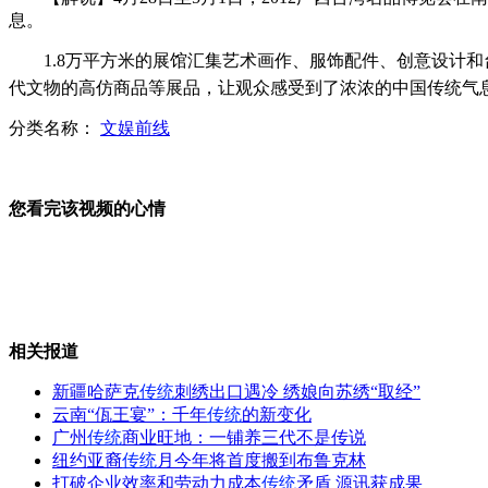
息。
歼20战机连续两天试飞
1.8万平方米的展馆汇集艺术画作、服饰配件、创意设计和
代文物的高仿商品等展品，让观众感受到了浓浓的中国传统气
分类名称：
文娱前线
实拍：裸背小孩玻璃瓶上做俯卧撑
您看完该视频的心情
山东昌邑：5米多长巨鲸搁浅死亡
相关报道
新疆哈萨克
传统
刺绣出口遇冷 绣娘向苏绣“取经”
伦敦奥运：居民楼顶或安导弹
云南“佤王宴”：千年
传统
的新变化
广州
传统
商业旺地：一铺养三代不是传说
纽约亚裔
传统
月今年将首度搬到布鲁克林
打破企业效率和劳动力成本
传统
矛盾 源讯获成果