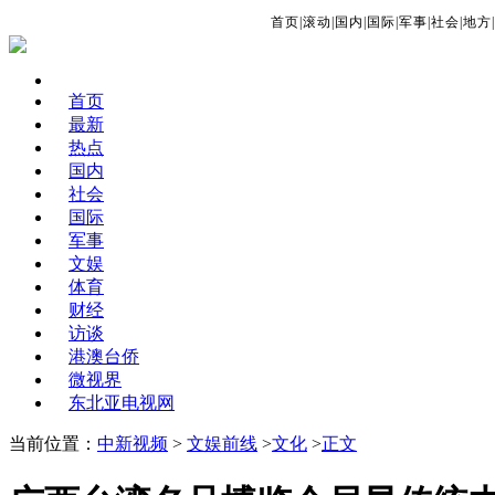
首页
|
滚动
|
国内
|
国际
|
军事
|
社会
|
地方
|
首页
最新
热点
国内
社会
国际
军事
文娱
体育
财经
访谈
港澳台侨
微视界
东北亚电视网
当前位置：
中新视频
>
文娱前线
>
文化
>
正文