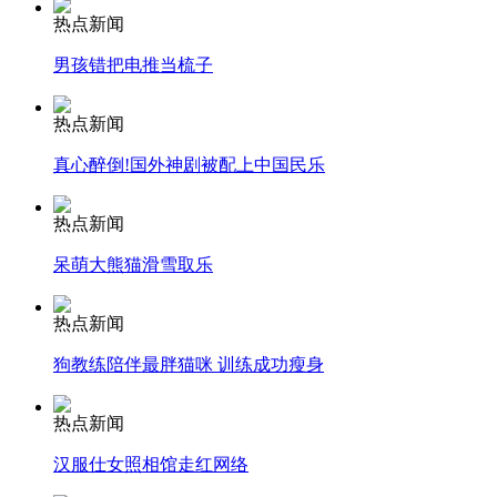
热点新闻
男孩错把电推当梳子
安徽一实载49人客车翻车
热点新闻
真心醉倒!国外神剧被配上中国民乐
走！跟着总书记去植树
热点新闻
呆萌大熊猫滑雪取乐
消防员救轻生者
花炮节热闹非凡
减压"枕头大战"
热点新闻
狗教练陪伴最胖猫咪 训练成功瘦身
纽约上演“枕头大战”
热点新闻
汉服仕女照相馆走红网络
司机酒驾遇交警 急速倒车逃窜