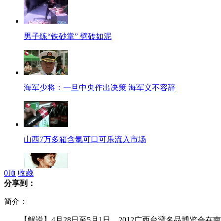
男子练“铁砂掌” 劈砖如泥
海军少将：一旦中央作出决策 海军义不容辞
山西7万多箱含氯可口可乐流入市场
0
顶
收藏
分享到：
吃肯德基致瘫痪 女孩获赔800万美元
简介：
【解说】4月28日至5月1日，2012广西台湾名品博览会在