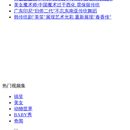
美女魔术师:中国魔术过于西化 需保留
传统
千岛湖水下古城探秘：发现大西门牌坊构件
广东印尼“归侨二代”不忘东南亚
传统
舞蹈
韩
传统
剧"美笑"展现艺术光彩 重新展现"春香传"
山西运城恶犬咬伤多人 警民合力深夜将其击毙
女孩北京地铁殴打老人 痛下狠手拳打脚踢
无痛分娩是否安全 医生回应
热门视频集
搞笑
外交部：反对强权政治霸凌主义
美女
动物世界
BABY秀
外交部：有关国家言论片面不公正
奇闻