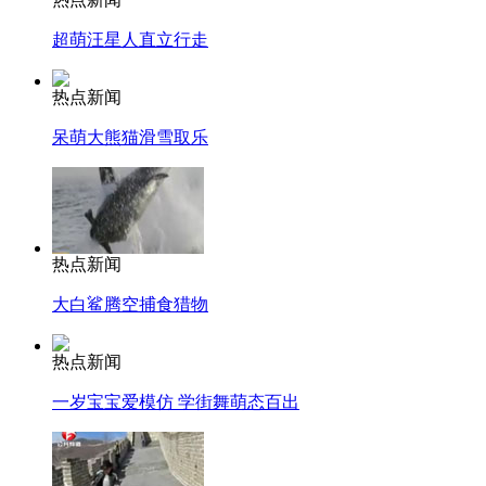
超萌汪星人直立行走
热点新闻
呆萌大熊猫滑雪取乐
热点新闻
大白鲨腾空捕食猎物
热点新闻
一岁宝宝爱模仿 学街舞萌态百出