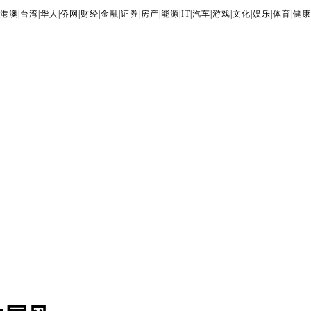
港澳
|
台湾
|
华人
|
侨网
|
财经
|
金融
|
证券
|
房产
|
能源
|
IT
|
汽车
|
游戏
|
文化
|
娱乐
|
体育
|
健康