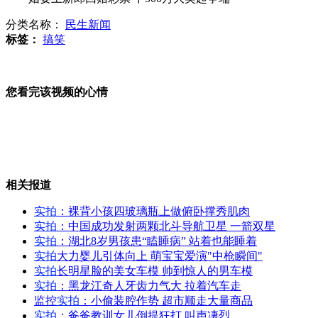
分类名称：
民生新闻
男子自制炸弹勒索国土局长被判5年半
标签：
搞笑
您看完该视频的心情
南京大量小蛤蟆聚集 地震局称正常
招聘条件看不懂 保洁员也要“中级”
相关报道
实拍
：裸背小孩四玻璃瓶上做俯卧撑秀肌肉
实拍
：中国成功发射两颗北斗导航卫星 一箭双星
实拍
：湖北8岁男孩患“瞌睡病” 站着也能睡着
田亮妻子疑似三度怀孕 罚200万？
实拍
大力婴儿引体向上 萌宝宝爱演"中枪瞬间"
实拍
长明星脸的美女车模 帅到惊人的男车模
实拍
：黑龙江奇人牙齿力气大 拉着汽车走
监控
实拍
：小偷装腔作势 超市顺走大量商品
实拍
：爸爸教训女儿倒提狂打 叫声凄烈