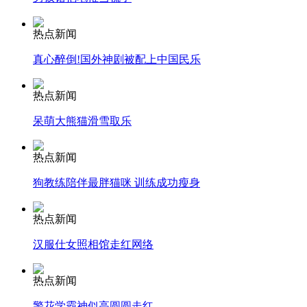
安徽一实载49人客车翻车
热点新闻
真心醉倒!国外神剧被配上中国民乐
热点新闻
走！跟着总书记去植树
呆萌大熊猫滑雪取乐
热点新闻
消防员救轻生者
花炮节热闹非凡
减压"枕头大战"
狗教练陪伴最胖猫咪 训练成功瘦身
热点新闻
纽约上演“枕头大战”
汉服仕女照相馆走红网络
热点新闻
司机酒驾遇交警 急速倒车逃窜
警花学霸神似高圆圆走红