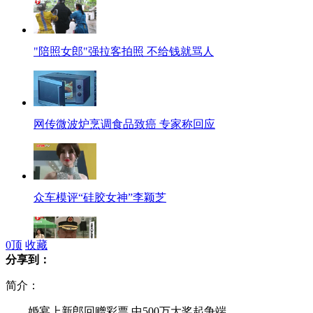
"陪照女郎"强拉客拍照 不给钱就骂人
网传微波炉烹调食品致癌 专家称回应
众车模评“硅胶女神”李颖芝
0
顶
收藏
分享到：
中国海军少将：黄岩岛是中国固有的领土
简介：
婚宴上新郎回赠彩票 中500万大奖起争端