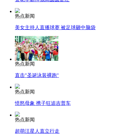
热点新闻
美女主持人直播球赛 被足球砸中脑袋
热点新闻
直击"圣诞泳装裸跑"
热点新闻
愤怒母象 携子狂追吉普车
热点新闻
超萌汪星人直立行走