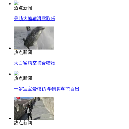
热点新闻
呆萌大熊猫滑雪取乐
热点新闻
大白鲨腾空捕食猎物
热点新闻
一岁宝宝爱模仿 学街舞萌态百出
热点新闻