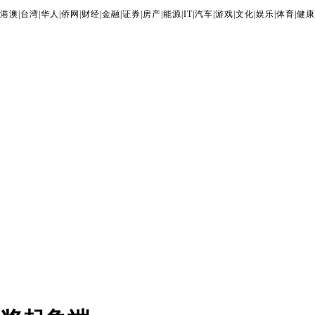
港澳
|
台湾
|
华人
|
侨网
|
财经
|
金融
|
证券
|
房产
|
能源
|
IT
|
汽车
|
游戏
|
文化
|
娱乐
|
体育
|
健康