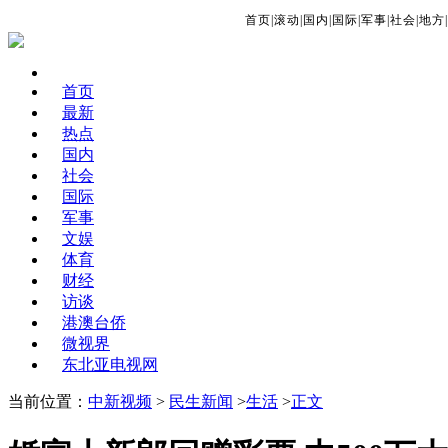
首页
|
滚动
|
国内
|
国际
|
军事
|
社会
|
地方
|
首页
最新
热点
国内
社会
国际
军事
文娱
体育
财经
访谈
港澳台侨
微视界
东北亚电视网
当前位置：
中新视频
>
民生新闻
>
生活
>
正文