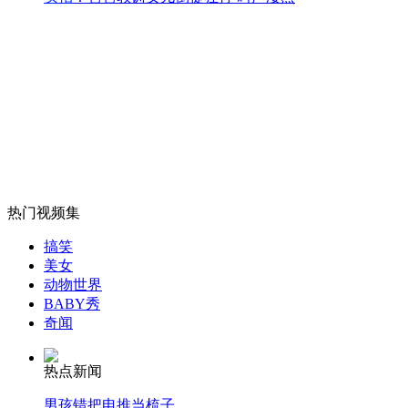
游客向大象扔石头 大象回扔砸伤一人
山西运城恶犬咬伤多人 警民合力深夜将其击毙
女孩北京地铁殴打老人 痛下狠手拳打脚踢
热门视频集
无痛分娩是否安全 医生回应
搞笑
美女
动物世界
外交部：反对强权政治霸凌主义
BABY秀
奇闻
外交部：有关国家言论片面不公正
热点新闻
男孩错把电推当梳子