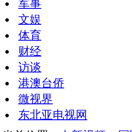
军事
文娱
体育
财经
访谈
港澳台侨
微视界
东北亚电视网