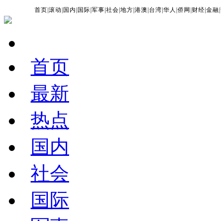
首页
|
滚动
|
国内
|
国际
|
军事
|
社会
|
地方
|
港澳
|
台湾
|
华人
|
侨网
|
财经
|
金融
|
首页
最新
热点
国内
社会
国际