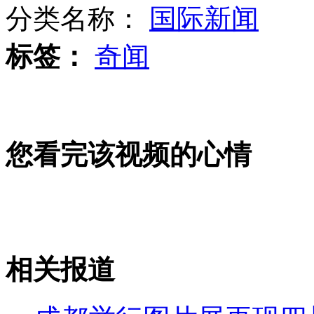
分类名称：
国际新闻
标签：
奇闻
台湾女艺人掀起"剩女西游"浪潮
实拍：因感情不和 男子挥刀自残
您看完该视频的心情
江苏发生结伙盗猪案 嫌犯称偷富济贫
相关报道
山西运城恶犬咬伤多人 警民合力深夜将其击毙