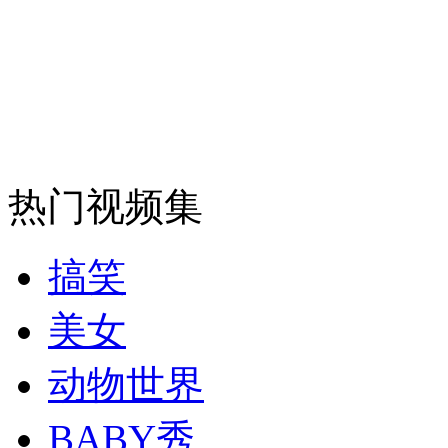
走！跟着总书记去植树
消防员救轻生者
花炮节热闹非凡
减压"枕头大战"
纽约上演“枕头大战”
热门视频集
司机酒驾遇交警 急速倒车逃窜
搞笑
美女
动物世界
BABY秀