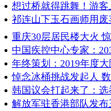
想过桥就得跳舞！游客
祁连山下玉石画师用废
重庆30层居民楼大火
中国疾控中心专家：203
年终策划：2019年度大陆
悼念冰桶挑战发起人 数百
韩国议会打起来了：选举
解放军驻香港部队发布三