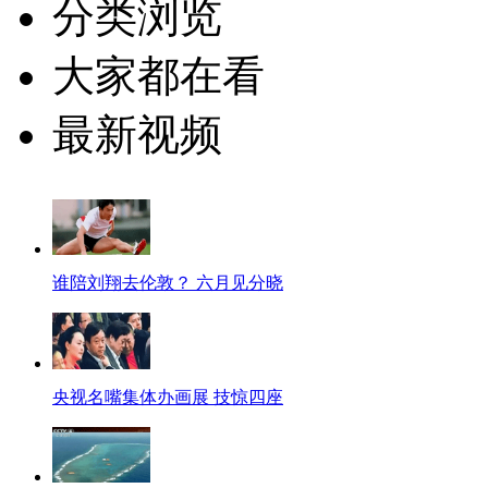
分类浏览
大家都在看
最新视频
谁陪刘翔去伦敦？ 六月见分晓
央视名嘴集体办画展 技惊四座