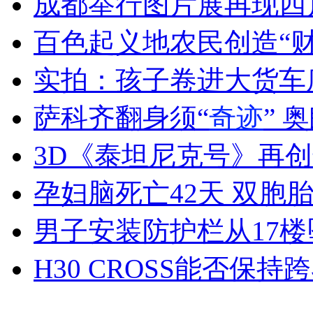
成都举行图片展再现四
女孩北京地铁殴打老人 痛下狠手拳打脚踢
百色起义地农民创造“
无痛分娩是否安全 医生回应
实拍：孩子卷进大货车
萨科齐翻身须“
奇迹
” 
外交部：反对强权政治霸凌主义
3D《泰坦尼克号》再创
外交部：有关国家言论片面不公正
孕妇脑死亡42天 双胞胎
男子安装防护栏从17楼
安徽一实载49人客车翻车
H30 CROSS能否保持