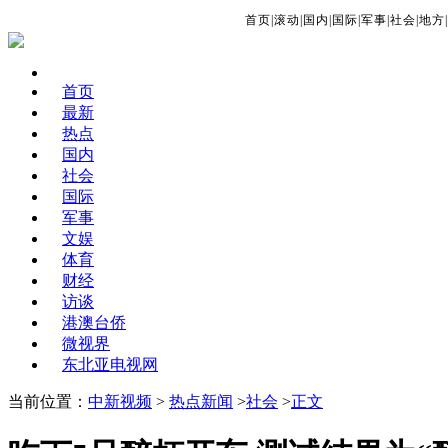
首页
|
滚动
|
国内
|
国际
|
军事
|
社会
|
地方
|
首页
最新
热点
国内
社会
国际
军事
文娱
体育
财经
访谈
港澳台侨
微视界
东北亚电视网
当前位置：
中新视频
>
热点新闻
>
社会
>
正文