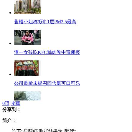
售楼小姐称9到11层PM2.5最高
澳一女孩吃KFC鸡肉卷中毒瘫痪
公司道歉未提召回含氯可口可乐
0
顶
收藏
分享到：
武汉南京两地大量蛤蟆涌上街道
简介：
吃下5只醉虾 测试结果为“醉驾”