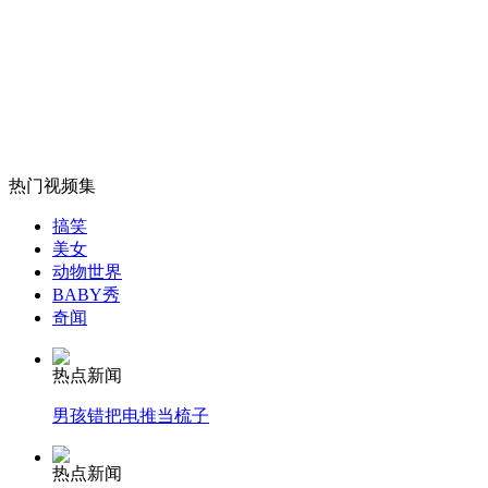
A股票交易费用将大幅下降
山西运城恶犬咬伤多人 警民合力深夜将其击毙
热门视频集
女孩北京地铁殴打老人 痛下狠手拳打脚踢
搞笑
美女
动物世界
无痛分娩是否安全 医生回应
BABY秀
奇闻
外交部：反对强权政治霸凌主义
热点新闻
男孩错把电推当梳子
外交部：有关国家言论片面不公正
热点新闻