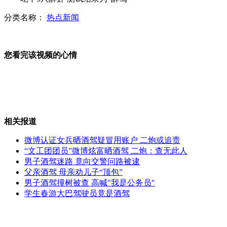
分类名称：
热点新闻
失主赤脚追贼 小偷感叹民风彪悍
您看完该视频的心情
女儿网上发帖 举报生父杀害母亲
相关报道
90后男子自称拉丹下属要炸航班
微博认证女兵晒酒驾疑冒用账户 二炮或追责
“文工团团员”微博炫富晒酒驾 二炮：查无此人
男子酒驾迷路 竟向交警问路被逮
父亲酒驾 母亲劝儿子“顶包”
红烧肉添加剂致人上瘾 厨师从不吃
男子酒驾撞树被查 高喊"我是公务员"
学生春游大巴驾驶员竟是酒驾