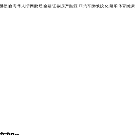
港澳
|
台湾
|
华人
|
侨网
|
财经
|
金融
|
证券
|
房产
|
能源
|
IT
|
汽车
|
游戏
|
文化
|
娱乐
|
体育
|
健康