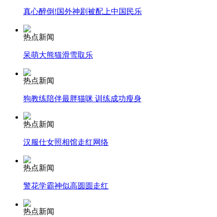
真心醉倒!国外神剧被配上中国民乐
安徽一实载49人客车翻车
热点新闻
呆萌大熊猫滑雪取乐
走！跟着总书记去植树
热点新闻
狗教练陪伴最胖猫咪 训练成功瘦身
消防员救轻生者
花炮节热闹非凡
减压"枕头大战"
热点新闻
汉服仕女照相馆走红网络
纽约上演“枕头大战”
热点新闻
警花学霸神似高圆圆走红
司机酒驾遇交警 急速倒车逃窜
热点新闻