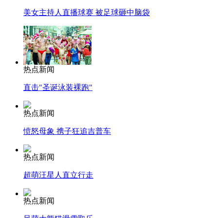
美女主持人直播球赛 被足球砸中脑袋
热点新闻
直击"圣诞泳装裸跑"
热点新闻
愤怒母象 携子狂追吉普车
热点新闻
超萌汪星人直立行走
热点新闻