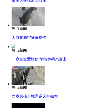
呆萌大熊猫滑雪取乐
热点新闻
大白鲨腾空捕食猎物
热点新闻
一岁宝宝爱模仿 学街舞萌态百出
热点新闻
六岁男孩长城秀逆天机械舞