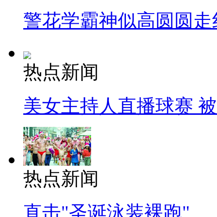
警花学霸神似高圆圆走
热点新闻
美女主持人直播球赛 
热点新闻
直击"圣诞泳装裸跑"