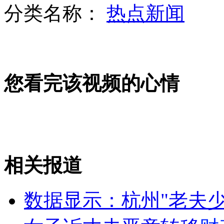
分类名称：
热点新闻
业余爱好学造枪 一枪没打被拘
您看完该视频的心情
女子醉酒咬伤母亲和斗牛犬被控家暴
河南一老宅挖出6斤重金元宝
相关报道
山西运城恶犬咬伤多人 警民合力深夜将其击毙
数据显示：杭州"老夫