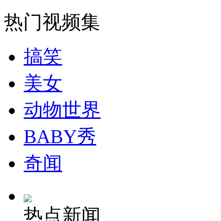
走！跟着总书记去植树
热门视频集
消防员救轻生者
花炮节热闹非凡
减压"枕头大战"
搞笑
美女
纽约上演“枕头大战”
动物世界
司机酒驾遇交警 急速倒车逃窜
BABY秀
奇闻
热点新闻