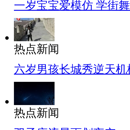
一岁宝宝爱模仿 学街
热点新闻
六岁男孩长城秀逆天机
热点新闻