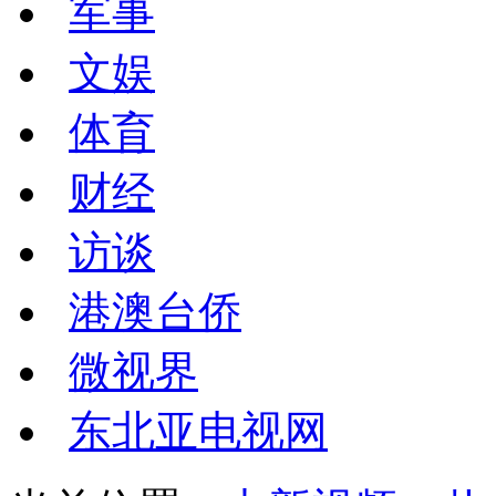
军事
文娱
体育
财经
访谈
港澳台侨
微视界
东北亚电视网