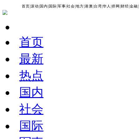
首页
|
滚动
|
国内
|
国际
|
军事
|
社会
|
地方
|
港澳
|
台湾
|
华人
|
侨网
|
财经
|
金融
|
首页
最新
热点
国内
社会
国际