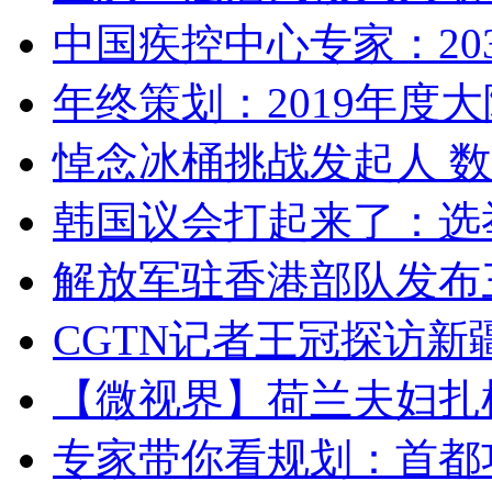
中国疾控中心专家：203
年终策划：2019年度大陆
悼念冰桶挑战发起人 数百
韩国议会打起来了：选举
解放军驻香港部队发布三
CGTN记者王冠探访新疆
【微视界】荷兰夫妇扎根青
专家带你看规划：首都功