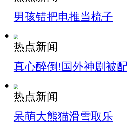
男孩错把电推当梳子
热点新闻
真心醉倒!国外神剧被
热点新闻
呆萌大熊猫滑雪取乐