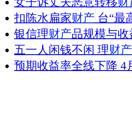
女子诉丈夫恶意转移
财
女孩北京地铁殴打老人 痛下狠手拳打脚踢
扣陈水扁家
财产
台“最
无痛分娩是否安全 医生回应
银信理
财产
品规模与收
五一人闲钱不闲 理
财产
外交部：反对强权政治霸凌主义
预期收益率全线下降 4
外交部：有关国家言论片面不公正
安徽一实载49人客车翻车