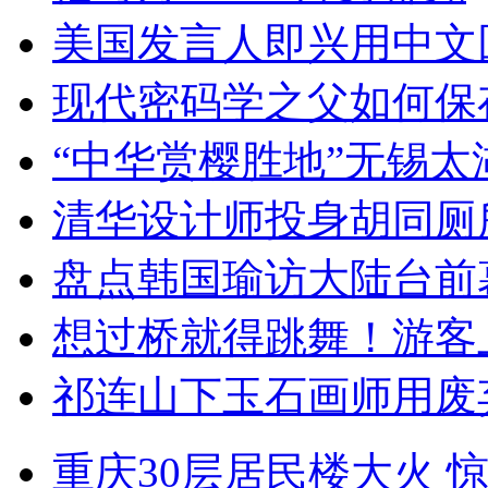
美国发言人即兴用中文
现代密码学之父如何保
“中华赏樱胜地”无锡
清华设计师投身胡同厕
盘点韩国瑜访大陆台前
想过桥就得跳舞！游客
祁连山下玉石画师用废
重庆30层居民楼大火