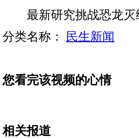
最新研究挑战恐龙灭
美领空对无人机开放民众怕暴露隐私
分类名称：
民生新闻
韩最大规模军购三款机型选新战机
您看完该视频的心情
男子用冥币网上炫富骗女网友
巴军方称用SIM卡助美追踪到拉登
相关报道