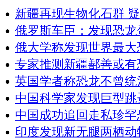
韭菜芹菜香菜容易让你变黑
新疆再现生物化石群 疑
山西运城恶犬咬伤多人 警民合力深夜将其击毙
俄罗斯车臣：发现恐龙
俄大学称发现世界最大
女孩北京地铁殴打老人 痛下狠手拳打脚踢
专家推测新疆鄯善或有
英国学者称恐龙不曾统
无痛分娩是否安全 医生回应
中国科学家发现巨型跳
外交部：反对强权政治霸凌主义
中国成功追回走私珍罕
外交部：有关国家言论片面不公正
印度发现新无腿两栖动