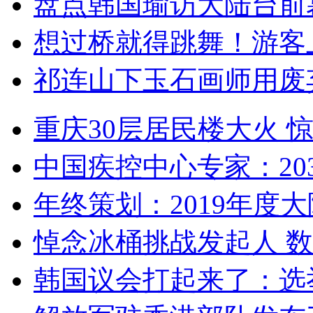
盘点韩国瑜访大陆台前
想过桥就得跳舞！游客
祁连山下玉石画师用废
重庆30层居民楼大火
中国疾控中心专家：203
年终策划：2019年度大陆
悼念冰桶挑战发起人 数百
韩国议会打起来了：选举