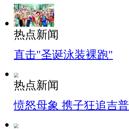
热点新闻
直击"圣诞泳装裸跑"
热点新闻
愤怒母象 携子狂追吉