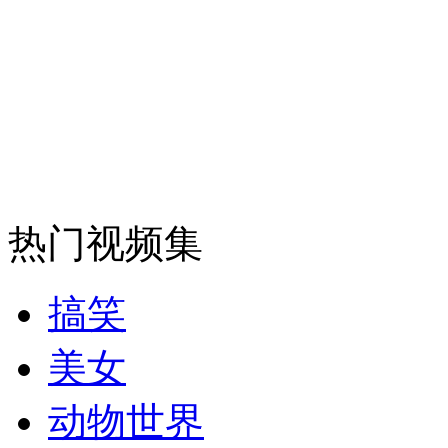
安徽一实载49人客车翻车
走！跟着总书记去植树
消防员救轻生者
花炮节热闹非凡
减压"枕头大战"
热门视频集
搞笑
纽约上演“枕头大战”
美女
动物世界
司机酒驾遇交警 急速倒车逃窜