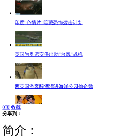
印度“色情片”暗藏恐怖袭击计划
英国为奥运安保出动"台风"战机
两英国游客醉酒溜进海洋公园偷企鹅
0
顶
收藏
分享到：
盘点《甄嬛传》搞笑穿帮镜头
简介：