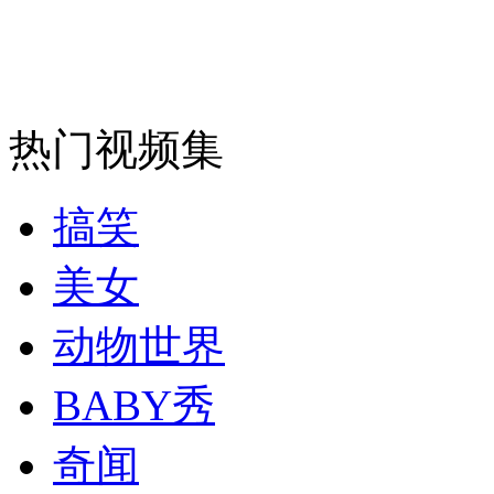
安徽一实载49人客车翻车
热门视频集
走！跟着总书记去植树
搞笑
消防员救轻生者
花炮节热闹非凡
减压"枕头大战"
美女
动物世界
纽约上演“枕头大战”
BABY秀
奇闻
司机酒驾遇交警 急速倒车逃窜