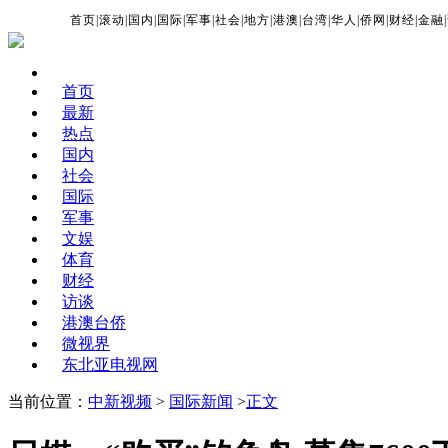
首页
|
滚动
|
国内
|
国际
|
军事
|
社会
|
地方
|
港澳
|
台湾
|
华人
|
侨网
|
财经
|
金融
|
首页
最新
热点
国内
社会
国际
军事
文娱
体育
财经
访谈
港澳台侨
微视界
东北亚电视网
当前位置：
中新视频
>
国际新闻
>
正文