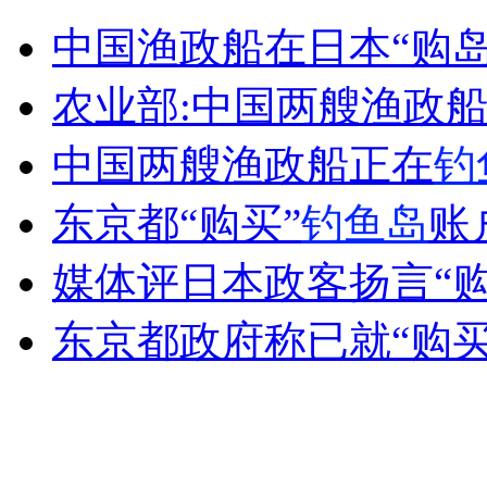
美领空对无人机开放民众怕暴露隐私
中国渔政船在日本“购
山西运城恶犬咬伤多人 警民合力深夜将其击毙
农业部:中国两艘渔政
中国两艘渔政船正在
钓
女孩北京地铁殴打老人 痛下狠手拳打脚踢
东京都“购买”
钓鱼岛
账
媒体评日本政客扬言“购
无痛分娩是否安全 医生回应
东京都政府称已就“购
外交部：反对强权政治霸凌主义
外交部：有关国家言论片面不公正