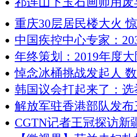
祁连山下玉石画师用废
重庆30层居民楼大火
中国疾控中心专家：203
年终策划：2019年度大陆
悼念冰桶挑战发起人 数百
韩国议会打起来了：选举
解放军驻香港部队发布三
CGTN记者王冠探访新疆