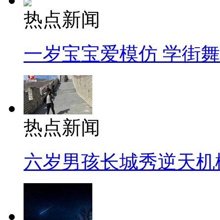
热点新闻
一岁宝宝爱模仿 学街
热点新闻
六岁男孩长城秀逆天机