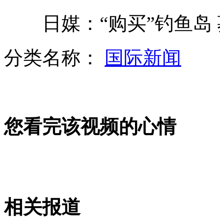
日媒：“购买”钓鱼岛 募
印度“色情片”暗藏恐怖袭击计划
分类名称：
国际新闻
英国为奥运安保出动"台风"战机
您看完该视频的心情
两英国游客醉酒溜进海洋公园偷企鹅
盘点《甄嬛传》搞笑穿帮镜头
相关报道