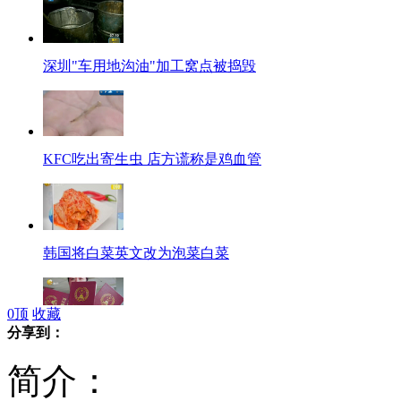
深圳"车用地沟油"加工窝点被捣毁
KFC吃出寄生虫 店方谎称是鸡血管
韩国将白菜英文改为泡菜白菜
0
顶
收藏
分享到：
四年级男孩被发“色狼证”
简介：