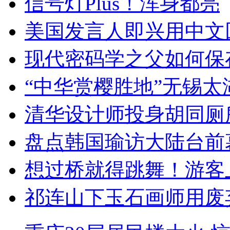
信号灯Plus！浑身都亮
美国发言人即兴用中文
现代密码学之父如何保
“中华赏樱胜地”无锡
清华设计师投身胡同厕
盘点韩国瑜访大陆台前
想过桥就得跳舞！游客
祁连山下玉石画师用废