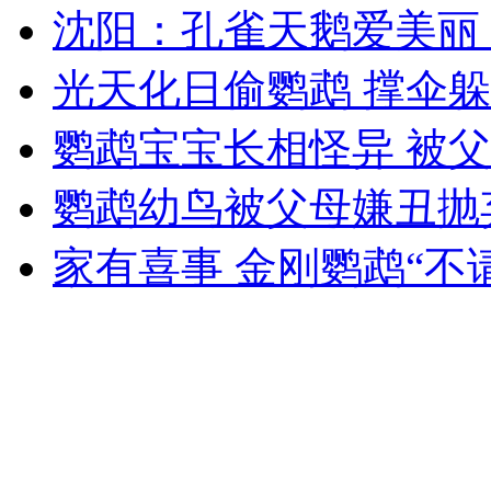
沈阳：孔雀天鹅爱美丽
女孩北京地铁殴打老人 痛下狠手拳打脚踢
光天化日偷鹦鹉 撑伞
无痛分娩是否安全 医生回应
鹦鹉宝宝长相怪异 被
外交部：反对强权政治霸凌主义
鹦鹉幼鸟被父母嫌丑抛
家有喜事 金刚鹦鹉“不
外交部：有关国家言论片面不公正
安徽一实载49人客车翻车