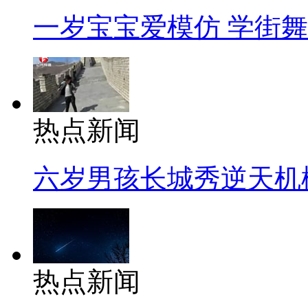
一岁宝宝爱模仿 学街
热点新闻
六岁男孩长城秀逆天机
热点新闻