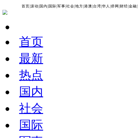
首页
|
滚动
|
国内
|
国际
|
军事
|
社会
|
地方
|
港澳
|
台湾
|
华人
|
侨网
|
财经
|
金融
|
首页
最新
热点
国内
社会
国际