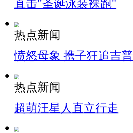
直击"圣诞泳装裸跑"
热点新闻
愤怒母象 携子狂追吉
热点新闻
超萌汪星人直立行走