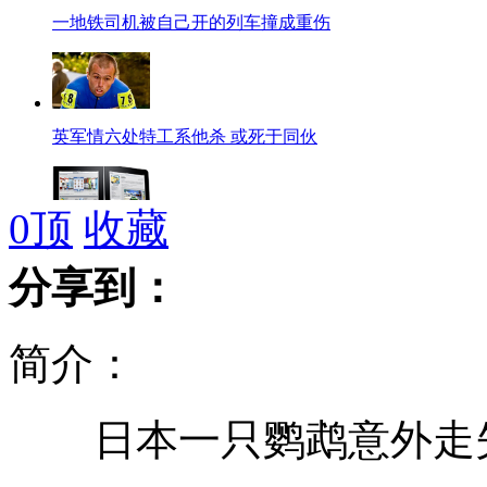
一地铁司机被自己开的列车撞成重伤
英军情六处特工系他杀 或死于同伙
0
顶
收藏
英议会拟为节约配苹果电脑遭抨击
分享到：
简介：
女子被偷狂追 小偷抛撒现金求脱身
日本一只鹦鹉意外走失
因大师看风水 女子修眉花费7.5万