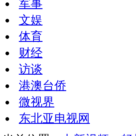
军事
文娱
体育
财经
访谈
港澳台侨
微视界
东北亚电视网