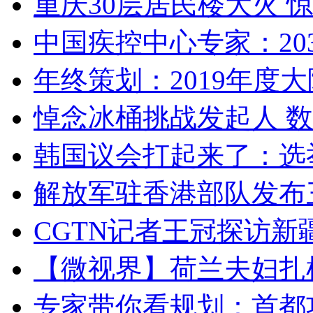
重庆30层居民楼大火
中国疾控中心专家：203
年终策划：2019年度大陆
悼念冰桶挑战发起人 数百
韩国议会打起来了：选举
解放军驻香港部队发布三
CGTN记者王冠探访新疆
【微视界】荷兰夫妇扎根青
专家带你看规划：首都功