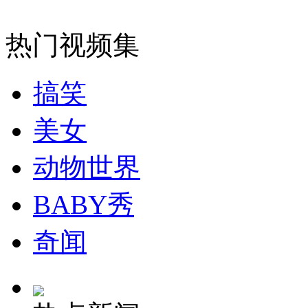
走！跟着总书记去植树
热门视频集
消防员救轻生者
花炮节热闹非凡
减压"枕头大战"
搞笑
美女
纽约上演“枕头大战”
动物世界
司机酒驾遇交警 急速倒车逃窜
BABY秀
奇闻