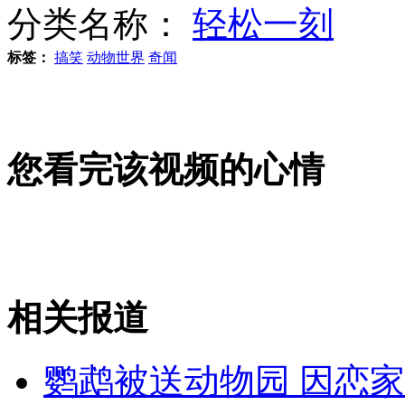
分类名称：
轻松一刻
标签：
搞笑
动物世界
奇闻
墨西哥连体姐妹共用身体11年
您看完该视频的心情
一复旦在校生自创"有害食品警告网"
北京交通部门研究按家庭购车摇号
相关报道
山西运城恶犬咬伤多人 警民合力深夜将其击毙
鹦鹉被送动物园 因恋