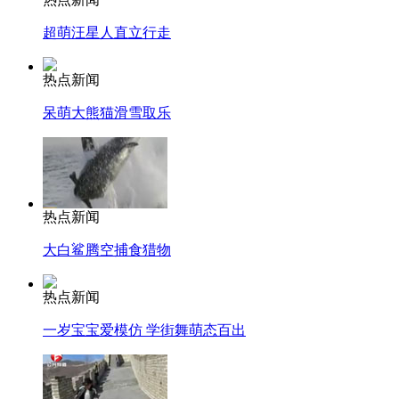
超萌汪星人直立行走
热点新闻
呆萌大熊猫滑雪取乐
热点新闻
大白鲨腾空捕食猎物
热点新闻
一岁宝宝爱模仿 学街舞萌态百出