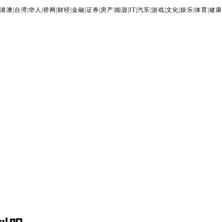
港澳
|
台湾
|
华人
|
侨网
|
财经
|
金融
|
证券
|
房产
|
能源
|
IT
|
汽车
|
游戏
|
文化
|
娱乐
|
体育
|
健康