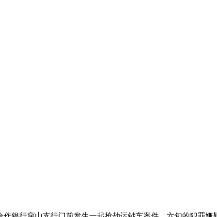
作银行穿山支行门前发生一起抢劫运钞车案件，六旬的犯罪嫌