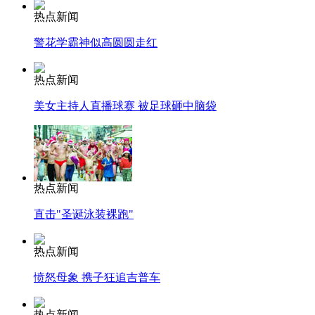
热点新闻
警花学霸神似高圆圆走红
热点新闻
美女主持人直播球赛 被足球砸中脑袋
热点新闻
直击"圣诞泳装裸跑"
热点新闻
愤怒母象 携子狂追吉普车
热点新闻