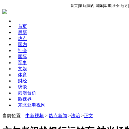
首页
|
滚动
|
国内
|
国际
|
军事
|
社会
|
地方
|
首页
最新
热点
国内
社会
国际
军事
文娱
体育
财经
访谈
港澳台侨
微视界
东北亚电视网
当前位置：
中新视频
>
热点新闻
>
法治
>
正文