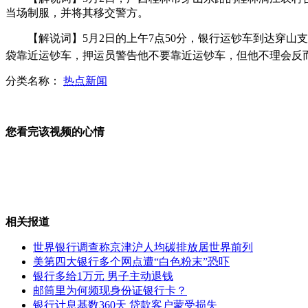
当场制服，并将其移交警方。
拉丹信件显示其最后几年已成傀儡
【解说词】5月2日的上午7点50分，银行运钞车到达穿山支
袋靠近运钞车，押运员警告他不要靠近运钞车，但他不理会反
分类名称：
热点新闻
美反导系统将令俄导弹威慑"归零"
您看完该视频的心情
普京欢迎季莫申科到俄罗斯治病
相关报道
黑洞吞噬红巨星画面被首次捕捉
世界银行调查称京津沪人均碳排放居世界前列
美第四大银行多个网点遭“白色粉末”恐吓
银行多给1万元 男子主动退钱
邮筒里为何频现身份证银行卡？
银行计息基数360天 贷款客户蒙受损失