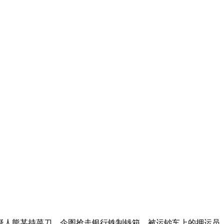
疑人熊某持菜刀，企图抢走银行铁制钱箱，被运钞车上的押运员