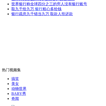
美售日42架F-35战机总价100亿
世界银行称全球四分之三的穷人没有银行账号
取九千给九万
银行
粗心多给钱
银行疏忽九千错当九万 取款人拒还款
山西运城恶犬咬伤多人 警民合力深夜将其击毙
女孩北京地铁殴打老人 痛下狠手拳打脚踢
无痛分娩是否安全 医生回应
热门视频集
外交部：反对强权政治霸凌主义
搞笑
美女
动物世界
外交部：有关国家言论片面不公正
BABY秀
奇闻