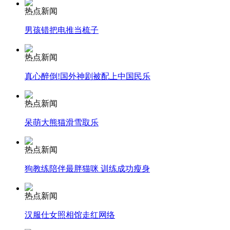
热点新闻
安徽一实载49人客车翻车
男孩错把电推当梳子
热点新闻
真心醉倒!国外神剧被配上中国民乐
走！跟着总书记去植树
热点新闻
消防员救轻生者
花炮节热闹非凡
减压"枕头大战"
呆萌大熊猫滑雪取乐
热点新闻
狗教练陪伴最胖猫咪 训练成功瘦身
纽约上演“枕头大战”
热点新闻
司机酒驾遇交警 急速倒车逃窜
汉服仕女照相馆走红网络