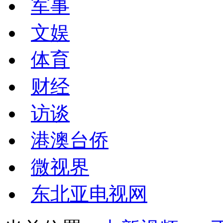
军事
文娱
体育
财经
访谈
港澳台侨
微视界
东北亚电视网