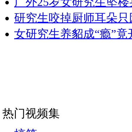
广外25岁女研究生坠楼
女孩北京地铁殴打老人 痛下狠手拳打脚踢
研究生咬掉厨师耳朵只
无痛分娩是否安全 医生回应
女研究生养貂成“瘾”竟
外交部：反对强权政治霸凌主义
外交部：有关国家言论片面不公正
安徽一实载49人客车翻车
热门视频集