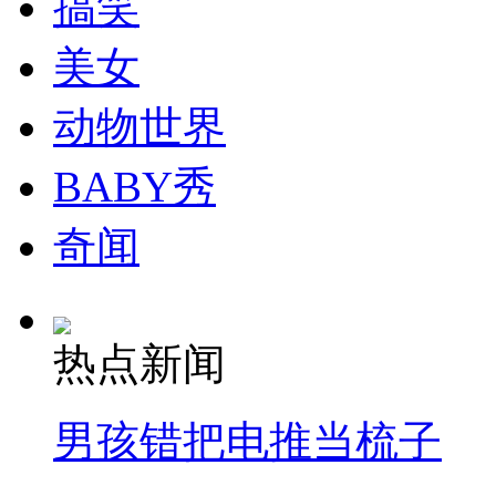
搞笑
走！跟着总书记去植树
美女
消防员救轻生者
花炮节热闹非凡
减压"枕头大战"
动物世界
BABY秀
纽约上演“枕头大战”
奇闻
司机酒驾遇交警 急速倒车逃窜
热点新闻
男孩错把电推当梳子