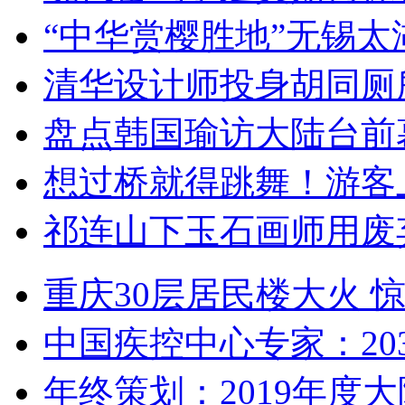
“中华赏樱胜地”无锡
清华设计师投身胡同厕
盘点韩国瑜访大陆台前
想过桥就得跳舞！游客
祁连山下玉石画师用废
重庆30层居民楼大火
中国疾控中心专家：203
年终策划：2019年度大陆