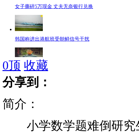
女子撕碎5万现金 丈夫无奈银行兑换
韩国称进出港航班受朝鲜信号干扰
0
顶
收藏
小沈阳演袁阔成穿长衫梳分头
分享到：
简介：
"变脸"成丢脸 场面很尴尬
小学数学题难倒研究生
美国10岁歌手翻唱《我心永恒》