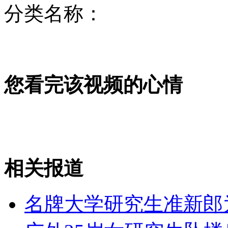
分类名称：
《形影不离》闫妮仰慕吴彦祖
您看完该视频的心情
石家庄硬币打戒指 纯属骗局
青涩王菲和郭富城同唱"对你爱不完"
相关报道
山西运城恶犬咬伤多人 警民合力深夜将其击毙
名牌大学研究生准新郎