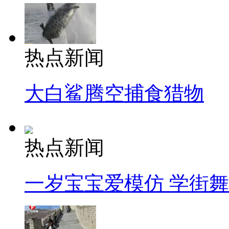
热点新闻
大白鲨腾空捕食猎物
热点新闻
一岁宝宝爱模仿 学街