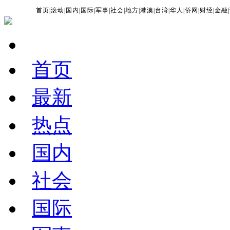
首页
|
滚动
|
国内
|
国际
|
军事
|
社会
|
地方
|
港澳
|
台湾
|
华人
|
侨网
|
财经
|
金融
|
首页
最新
热点
国内
社会
国际