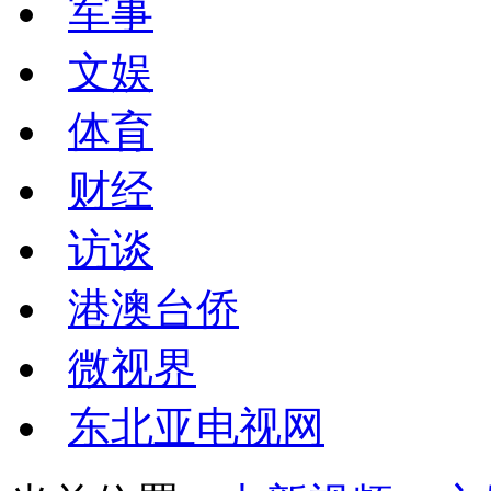
军事
文娱
体育
财经
访谈
港澳台侨
微视界
东北亚电视网