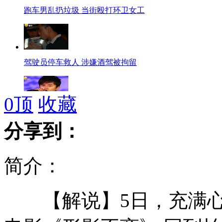
跑车男乱扔垃圾 当街殴打环卫女工
驾驶员停车救人 涉嫌酒驾被拘留
0
顶
收藏
张杰被指"贪污"粉丝100万捐款
分享到：
简介：
男子深夜楼道贴情书被误当作小偷
【解说】5日，充满心
游客动物世界自驾车被老虎咬坏