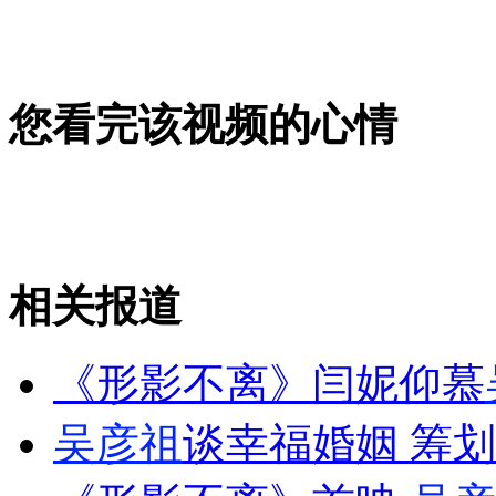
女孩北京地铁殴打老人 痛下狠手拳打脚踢
无痛分娩是否安全 医生回应
您看完该视频的心情
外交部：反对强权政治霸凌主义
外交部：有关国家言论片面不公正
相关报道
《形影不离》闫妮仰慕
安徽一实载49人客车翻车
吴彦祖
谈幸福婚姻 筹