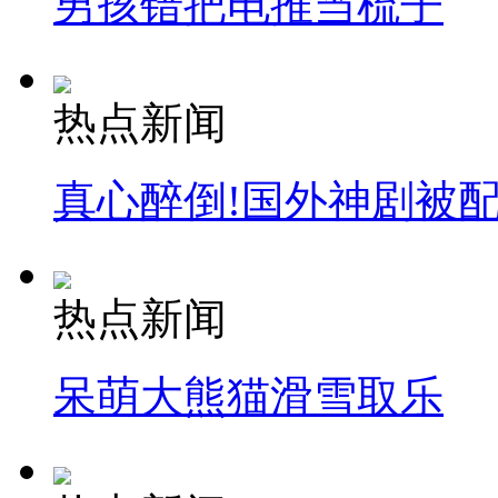
男孩错把电推当梳子
热点新闻
真心醉倒!国外神剧被
热点新闻
呆萌大熊猫滑雪取乐