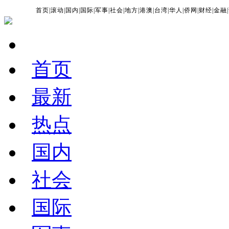
首页
|
滚动
|
国内
|
国际
|
军事
|
社会
|
地方
|
港澳
|
台湾
|
华人
|
侨网
|
财经
|
金融
|
首页
最新
热点
国内
社会
国际