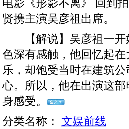
电影《形影不离》 回到
贤携主演吴彦祖出席。
网友向局长推荐"游泳胜地"
【解说】吴彦祖一开始
色深有感触，他回忆起在
"911"5名嫌犯受多项指控
乐，却饱受当时在建筑公
心。所以，他在出演这部
12岁少年身高近两米 崇拜科比
身感受。
山西运城恶犬咬伤多人 警民合力深夜将其击毙
分类名称：
文娱前线