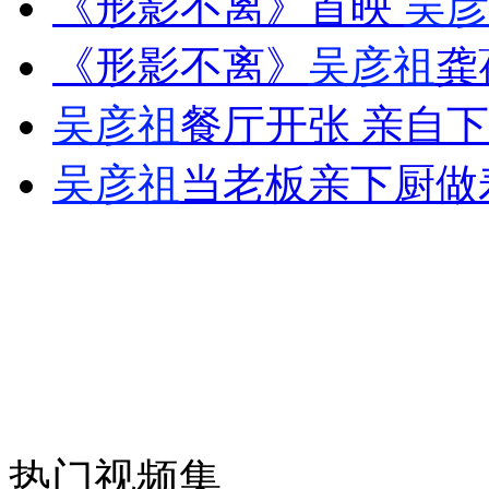
《形影不离》首映
吴彦
走！跟着总书记去植树
《形影不离》
吴彦祖
龚
消防员救轻生者
花炮节热闹非凡
减压"枕头大战"
吴彦祖
餐厅开张 亲自
吴彦祖
当老板亲下厨做
纽约上演“枕头大战”
司机酒驾遇交警 急速倒车逃窜
热门视频集