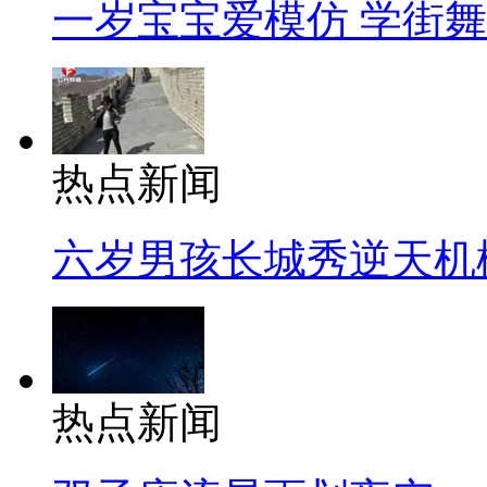
一岁宝宝爱模仿 学街
热点新闻
六岁男孩长城秀逆天机
热点新闻