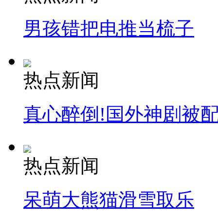
男孩错把电推当梳子
热点新闻
真心醉倒!国外神剧被
热点新闻
呆萌大熊猫滑雪取乐