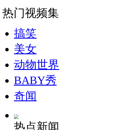
走！跟着总书记去植树
热门视频集
消防员救轻生者
花炮节热闹非凡
减压"枕头大战"
搞笑
美女
纽约上演“枕头大战”
动物世界
司机酒驾遇交警 急速倒车逃窜
BABY秀
奇闻
热点新闻