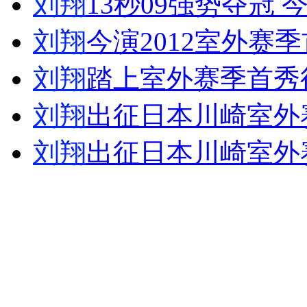
刘翔
13秒09强势夺冠
女孩北京地铁殴打老人 痛下狠手拳打脚踢
刘翔
今演2012室外赛
无痛分娩是否安全 医生回应
刘翔
踏上室外赛季首秀
刘翔
出征日本川崎室外赛
外交部：反对强权政治霸凌主义
刘翔
出征日本川崎室外赛
外交部：有关国家言论片面不公正
安徽一实载49人客车翻车