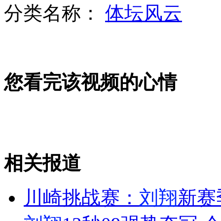
分类名称：
体坛风云
张杰被指"贪污"粉丝100万捐款
您看完该视频的心情
男子深夜楼道贴情书被误当作小偷
游客动物世界自驾车被老虎咬坏
相关报道
山西运城恶犬咬伤多人 警民合力深夜将其击毙
川崎挑战赛：
刘翔
新赛