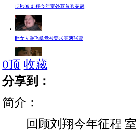
13秒09 刘翔今年室外赛首秀夺冠
胖女人乘飞机竟被要求买两张票
0
顶
收藏
王菲周迅青涩时 女星变化大
分享到：
简介：
跑车男乱扔垃圾 当街殴打环卫女工
回顾刘翔今年征程 室
驾驶员停车救人 涉嫌酒驾被拘留