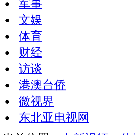
军事
文娱
体育
财经
访谈
港澳台侨
微视界
东北亚电视网