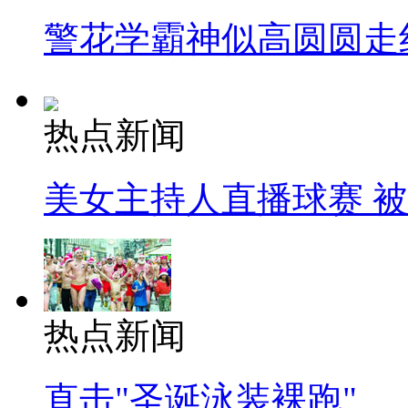
警花学霸神似高圆圆走
热点新闻
美女主持人直播球赛 
热点新闻
直击"圣诞泳装裸跑"