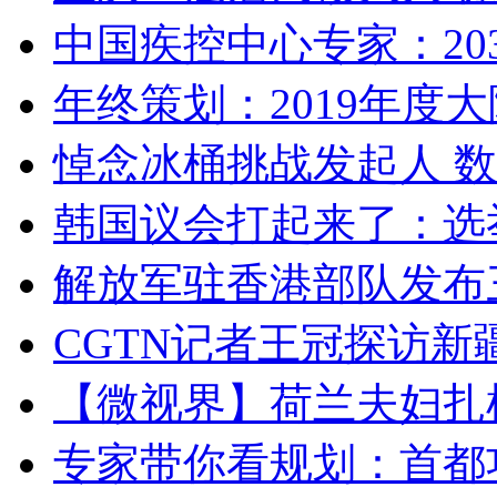
中国疾控中心专家：203
年终策划：2019年度大陆
悼念冰桶挑战发起人 数百
韩国议会打起来了：选举
解放军驻香港部队发布三
CGTN记者王冠探访新疆
【微视界】荷兰夫妇扎根青
专家带你看规划：首都功