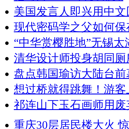
美国发言人即兴用中文
现代密码学之父如何保
“中华赏樱胜地”无锡
清华设计师投身胡同厕
盘点韩国瑜访大陆台前
想过桥就得跳舞！游客
祁连山下玉石画师用废
重庆30层居民楼大火