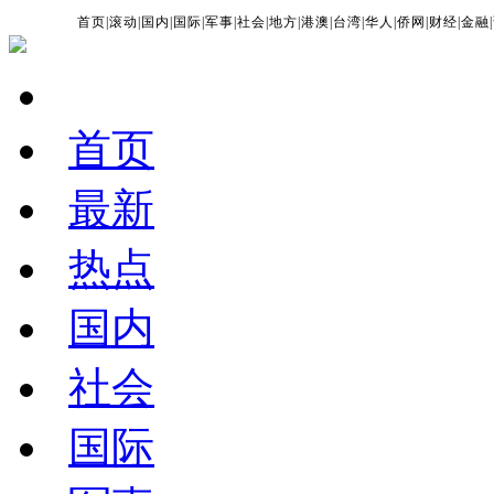
首页
|
滚动
|
国内
|
国际
|
军事
|
社会
|
地方
|
港澳
|
台湾
|
华人
|
侨网
|
财经
|
金融
|
首页
最新
热点
国内
社会
国际