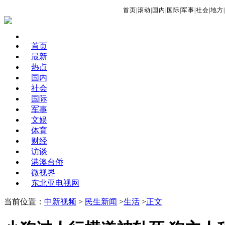
首页
|
滚动
|
国内
|
国际
|
军事
|
社会
|
地方
|
首页
最新
热点
国内
社会
国际
军事
文娱
体育
财经
访谈
港澳台侨
微视界
东北亚电视网
当前位置：
中新视频
>
民生新闻
>
生活
>
正文