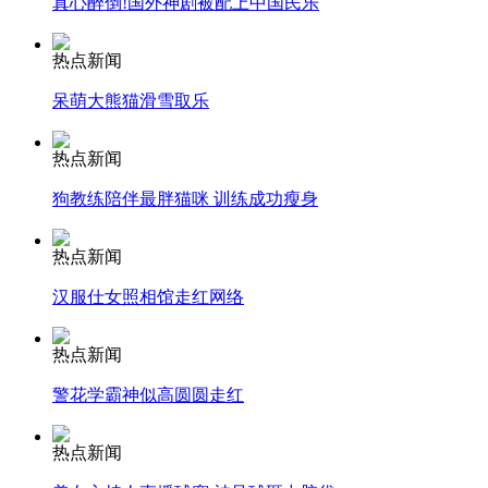
真心醉倒!国外神剧被配上中国民乐
安徽一实载49人客车翻车
热点新闻
呆萌大熊猫滑雪取乐
热点新闻
走！跟着总书记去植树
狗教练陪伴最胖猫咪 训练成功瘦身
消防员救轻生者
花炮节热闹非凡
减压"枕头大战"
热点新闻
汉服仕女照相馆走红网络
热点新闻
纽约上演“枕头大战”
警花学霸神似高圆圆走红
司机酒驾遇交警 急速倒车逃窜
热点新闻