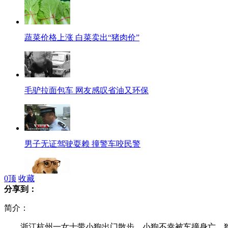
蔬菜价格上涨 白菜卖出“猪肉价”
毛驴拉面包车 网友感叹省油又环保
男子无证驾驶耍赖 撞警车咬民警
0
顶
收藏
分享到：
最聪明冠军狗帮主人开冰箱拿啤酒
简介：
浙江杭州一女士带小狗出门散步，小狗不幸被车撞身亡，