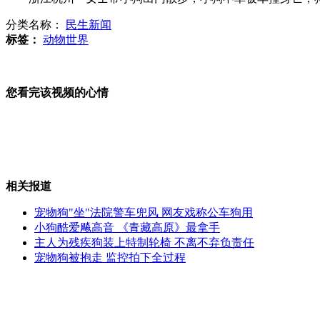
分类名称：
民生新闻
捡包者索要5千元 失主被110"放鸽子"
标签：
动物世界
您看完该视频的心情
碧昂斯获评年度世界十大美人之首
醉汉打人 高呼舅舅是"公安局长"
相关报道
宠物狗"坐"法院警车兜风 网友戏称公车狗用
小狗酷爱飚高音 《青藏高原》最拿手
主人为残疾狗装上特制轮椅 不离不弃负责任
大学本科生戴学士帽卖煎饼
宠物狗被抱走 监控拍下全过程