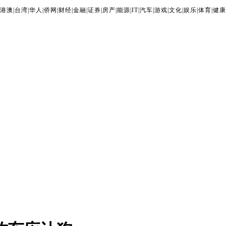
港澳
|
台湾
|
华人
|
侨网
|
财经
|
金融
|
证券
|
房产
|
能源
|
IT
|
汽车
|
游戏
|
文化
|
娱乐
|
体育
|
健康