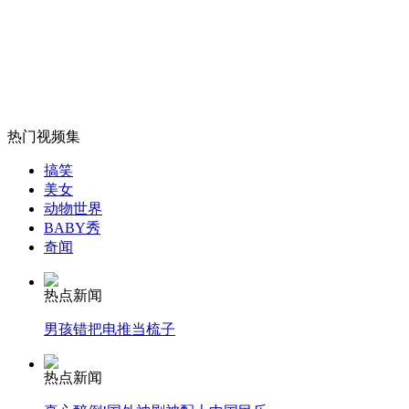
儿子表演不佳 郭德纲斥"蠢子无知"
山西运城恶犬咬伤多人 警民合力深夜将其击毙
热门视频集
女孩北京地铁殴打老人 痛下狠手拳打脚踢
搞笑
美女
动物世界
BABY秀
无痛分娩是否安全 医生回应
奇闻
外交部：反对强权政治霸凌主义
热点新闻
男孩错把电推当梳子
外交部：有关国家言论片面不公正
热点新闻