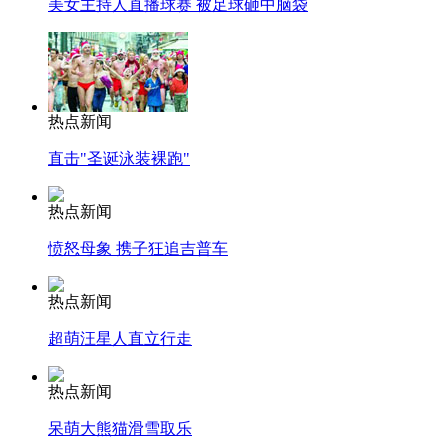
美女主持人直播球赛 被足球砸中脑袋
热点新闻
直击"圣诞泳装裸跑"
热点新闻
愤怒母象 携子狂追吉普车
热点新闻
超萌汪星人直立行走
热点新闻
呆萌大熊猫滑雪取乐