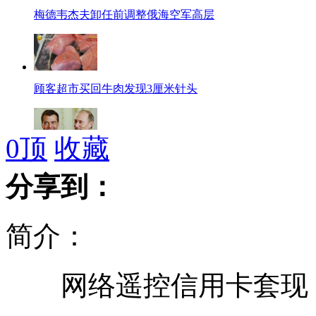
梅德韦杰夫卸任前调整俄海空军高层
顾客超市买回牛肉发现3厘米针头
0
顶
收藏
普京提名梅德韦杰夫为俄新总理
分享到：
简介：
美国小伙南京街头与乞丐分享薯条
网络遥控信用卡套现 刷
倪萍曝退出主持圈内幕"已难穿旗袍"