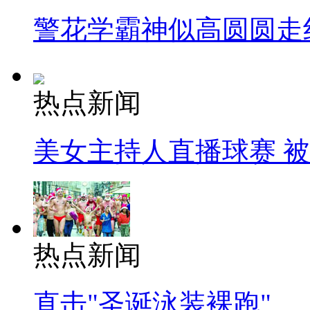
警花学霸神似高圆圆走
热点新闻
美女主持人直播球赛 
热点新闻
直击"圣诞泳装裸跑"