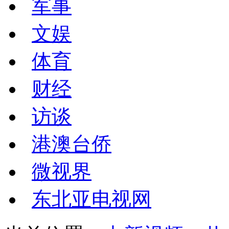
军事
文娱
体育
财经
访谈
港澳台侨
微视界
东北亚电视网