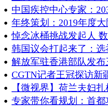
中国疾控中心专家：203
年终策划：2019年度大陆
悼念冰桶挑战发起人 数百
韩国议会打起来了：选举
解放军驻香港部队发布三
CGTN记者王冠探访新疆
【微视界】荷兰夫妇扎根青
专家带你看规划：首都功