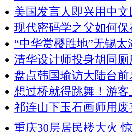
美国发言人即兴用中文
现代密码学之父如何保
“中华赏樱胜地”无锡
清华设计师投身胡同厕
盘点韩国瑜访大陆台前
想过桥就得跳舞！游客
祁连山下玉石画师用废
重庆30层居民楼大火