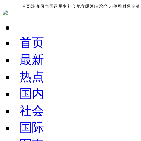
首页
|
滚动
|
国内
|
国际
|
军事
|
社会
|
地方
|
港澳
|
台湾
|
华人
|
侨网
|
财经
|
金融
|
首页
最新
热点
国内
社会
国际