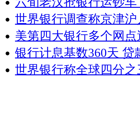
六旬老汉抢银行运钞车
女孩北京地铁殴打老人 痛下狠手拳打脚踢
世界银行调查称京津沪
无痛分娩是否安全 医生回应
美第四大银行多个网点
银行计息基数360天 
外交部：反对强权政治霸凌主义
世界银行称全球四分之
外交部：有关国家言论片面不公正
安徽一实载49人客车翻车