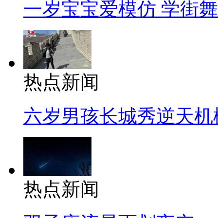
一岁宝宝爱模仿 学街
热点新闻
六岁男孩长城秀逆天机
热点新闻