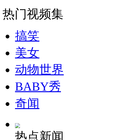
走！跟着总书记去植树
热门视频集
消防员救轻生者
花炮节热闹非凡
减压"枕头大战"
搞笑
美女
纽约上演“枕头大战”
动物世界
司机酒驾遇交警 急速倒车逃窜
BABY秀
奇闻
热点新闻