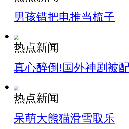
男孩错把电推当梳子
热点新闻
真心醉倒!国外神剧被
热点新闻
呆萌大熊猫滑雪取乐