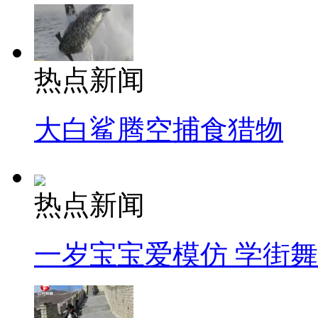
热点新闻
大白鲨腾空捕食猎物
热点新闻
一岁宝宝爱模仿 学街