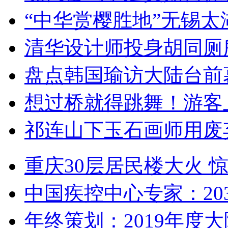
“中华赏樱胜地”无锡
清华设计师投身胡同厕
盘点韩国瑜访大陆台前
想过桥就得跳舞！游客
祁连山下玉石画师用废
重庆30层居民楼大火
中国疾控中心专家：203
年终策划：2019年度大陆