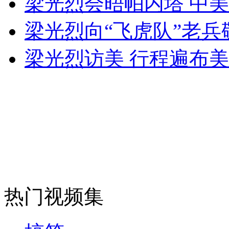
梁光烈会晤帕内塔 中
女孩北京地铁殴打老人 痛下狠手拳打脚踢
梁光烈向“飞虎队”老兵
无痛分娩是否安全 医生回应
梁光烈访美 行程遍布
外交部：反对强权政治霸凌主义
外交部：有关国家言论片面不公正
安徽一实载49人客车翻车
热门视频集