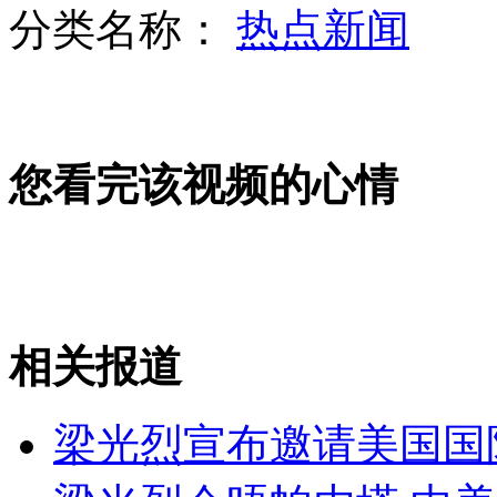
分类名称：
热点新闻
售楼员出躲限购损招 想买房先离婚
您看完该视频的心情
男子吃“霸王餐” 店家贴照片示众
违停被谴责：不缺钱不缺车但缺德
相关报道
山西运城恶犬咬伤多人 警民合力深夜将其击毙
梁光烈宣布邀请美国国