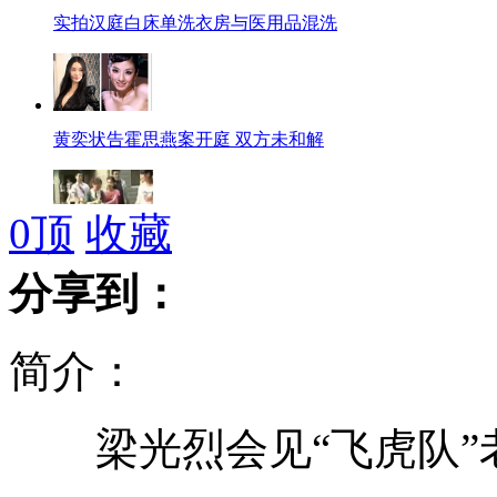
实拍汉庭白床单洗衣房与医用品混洗
黄奕状告霍思燕案开庭 双方未和解
0
顶
收藏
三位女大学生"拾荒"救重病室友
分享到：
简介：
买裤子送iphone4S 原来是个“套”
梁光烈会见“飞虎队”
奥巴马“初恋女友”身世被曝光