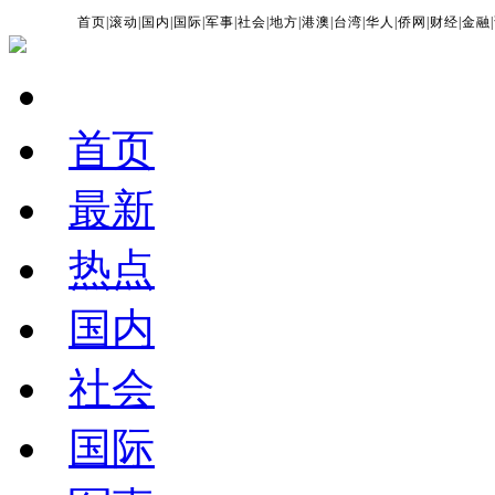
首页
|
滚动
|
国内
|
国际
|
军事
|
社会
|
地方
|
港澳
|
台湾
|
华人
|
侨网
|
财经
|
金融
|
首页
最新
热点
国内
社会
国际