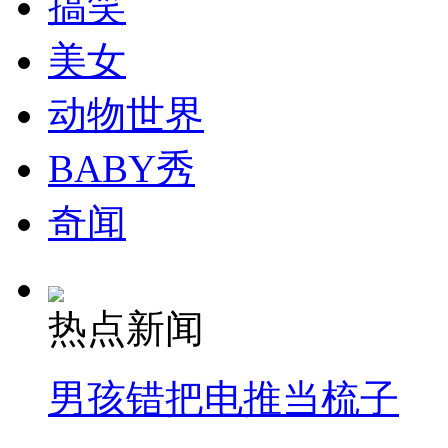
搞笑
走！跟着总书记去植树
美女
消防员救轻生者
花炮节热闹非凡
减压"枕头大战"
动物世界
BABY秀
纽约上演“枕头大战”
奇闻
司机酒驾遇交警 急速倒车逃窜
热点新闻
男孩错把电推当梳子