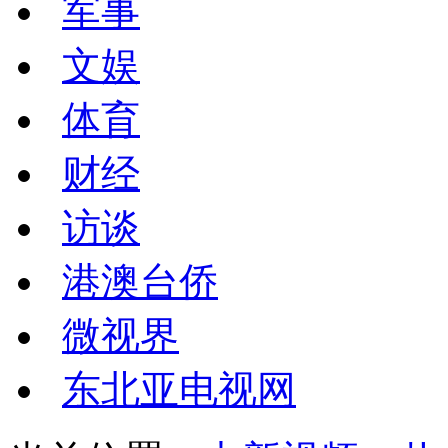
军事
文娱
体育
财经
访谈
港澳台侨
微视界
东北亚电视网