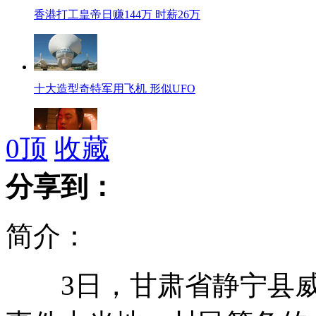
香港打工皇帝日赚144万 时薪26万
十大造型奇特军用飞机 形似UFO
0
顶
收藏
川师大女厕所 现变态偷窥狂
分享到：
简介：
法拉利明城墙上玩“漂移”被叫停
3日，甘肃省静宁县威
斯威士兰第六位王妃出逃疑遭虐待