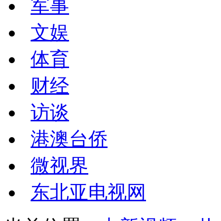
军事
文娱
体育
财经
访谈
港澳台侨
微视界
东北亚电视网