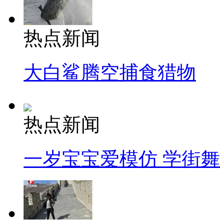
热点新闻
大白鲨腾空捕食猎物
热点新闻
一岁宝宝爱模仿 学街