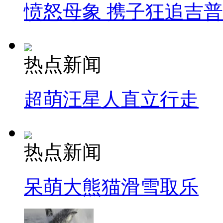
愤怒母象 携子狂追吉
热点新闻
超萌汪星人直立行走
热点新闻
呆萌大熊猫滑雪取乐