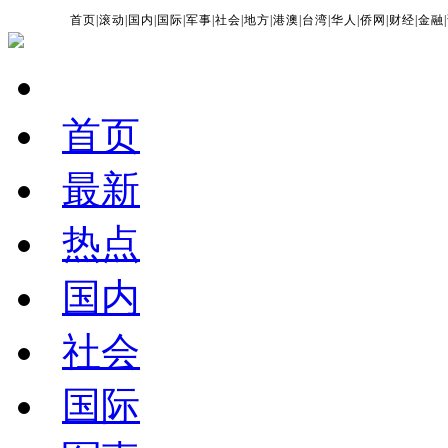
首页
|
滚动
|
国内
|
国际
|
军事
|
社会
|
地方
|
港澳
|
台湾
|
华人
|
侨网
|
财经
|
金融
|
首页
最新
热点
国内
社会
国际