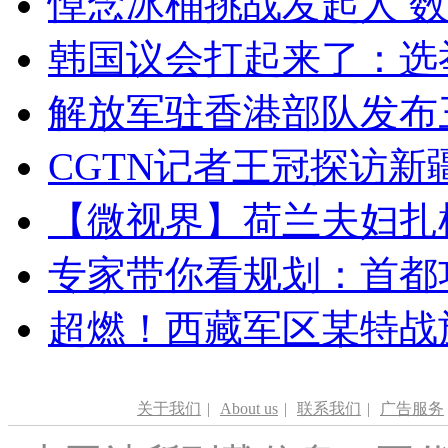
悼念冰桶挑战发起人 数百
韩国议会打起来了：选举
解放军驻香港部队发布三
CGTN记者王冠探访新疆
【微视界】荷兰夫妇扎根青
专家带你看规划：首都功
超燃！西藏军区某特战
关于我们
|
About us
|
联系我们
|
广告服务