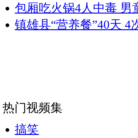
走！跟着总书记去植树
包厢吃火锅4人中毒 男
镇雄县“营养餐”40天 
消防员救轻生者
花炮节热闹非凡
减压"枕头大战"
纽约上演“枕头大战”
司机酒驾遇交警 急速倒车逃窜
热门视频集
搞笑