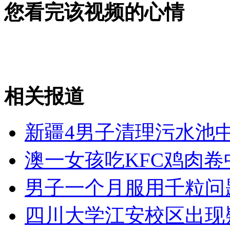
您看完该视频的心情
女孩北京地铁殴打老人 痛下狠手拳打脚踢
无痛分娩是否安全 医生回应
外交部：反对强权政治霸凌主义
相关报道
外交部：有关国家言论片面不公正
新疆4男子清理污水池中
澳一女孩吃KFC鸡肉卷
安徽一实载49人客车翻车
男子一个月服用千粒问
四川大学江安校区出现