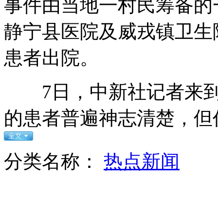
事件由当地一村民筹备的
静宁县医院及威戎镇卫生院
姚晨向老外推广微博 称能获正能量
患者出院。
7日，中新社记者来到
男孩还原动画片美食 女网友求交往
的患者普遍神志清楚，但
"HG38"开头百元假钞流行 难辨真假
分类名称：
热点新闻
山西运城恶犬咬伤多人 警民合力深夜将其击毙