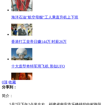
海洋石油"航空母舰"工人乘直升机上下班
香港打工皇帝日赚144万 时薪26万
十大造型奇特军用飞机 形似UFO
0
顶
收藏
分享到：
川师大女厕所 现变态偷窥狂
简介：
5月7日下午2点半左右，福建省南安市乐峰镇炉中村路段，