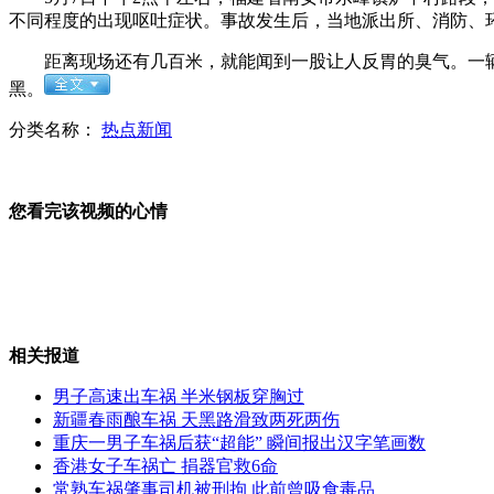
不同程度的出现呕吐症状。事故发生后，当地派出所、消防、
法拉利明城墙上玩“漂移”被叫停
距离现场还有几百米，就能闻到一股让人反胃的臭气。一辆
黑。
分类名称：
热点新闻
斯威士兰第六位王妃出逃疑遭虐待
您看完该视频的心情
姚晨向老外推广微博 称能获正能量
相关报道
男孩还原动画片美食 女网友求交往
男子高速出车祸 半米钢板穿胸过
新疆春雨酿车祸 天黑路滑致两死两伤
重庆一男子车祸后获“超能” 瞬间报出汉字笔画数
香港女子车祸亡 捐器官救6命
常熟车祸肇事司机被刑拘 此前曾吸食毒品