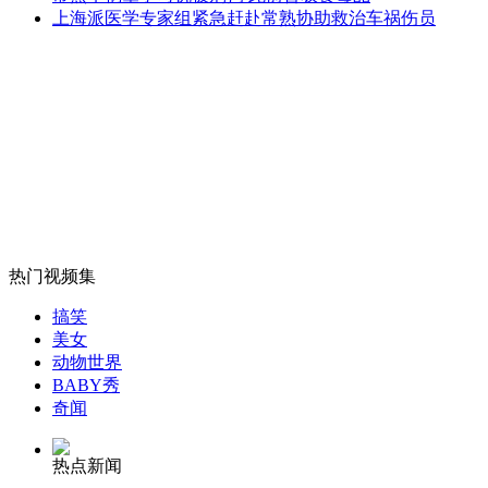
"HG38"开头百元假钞流行 难辨真假
上海派医学专家组紧急赶赴常熟协助救治车祸伤员
山西运城恶犬咬伤多人 警民合力深夜将其击毙
女孩北京地铁殴打老人 痛下狠手拳打脚踢
热门视频集
无痛分娩是否安全 医生回应
搞笑
美女
外交部：反对强权政治霸凌主义
动物世界
BABY秀
奇闻
外交部：有关国家言论片面不公正
热点新闻