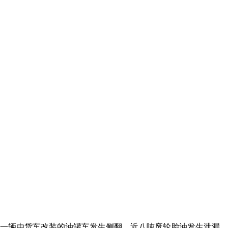
一辆由货车改装的油罐车发生侧翻，近八吨废轮胎油发生泄漏，