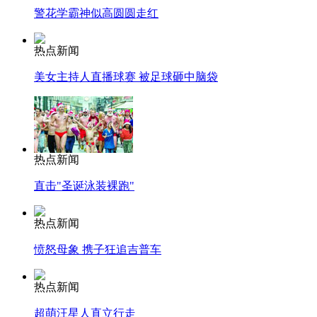
警花学霸神似高圆圆走红
热点新闻
美女主持人直播球赛 被足球砸中脑袋
热点新闻
直击"圣诞泳装裸跑"
热点新闻
愤怒母象 携子狂追吉普车
热点新闻
超萌汪星人直立行走