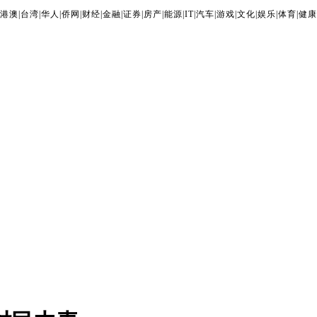
港澳
|
台湾
|
华人
|
侨网
|
财经
|
金融
|
证券
|
房产
|
能源
|
IT
|
汽车
|
游戏
|
文化
|
娱乐
|
体育
|
健康