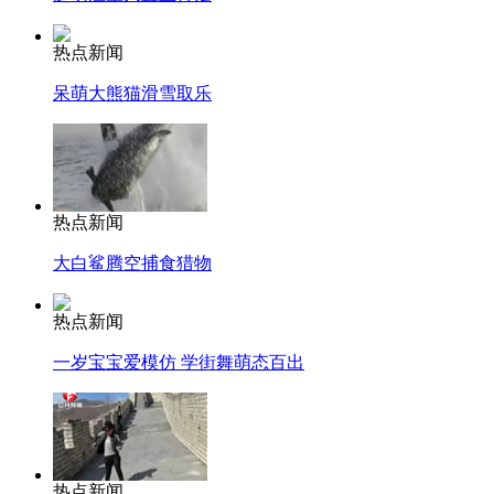
热点新闻
呆萌大熊猫滑雪取乐
热点新闻
大白鲨腾空捕食猎物
热点新闻
一岁宝宝爱模仿 学街舞萌态百出
热点新闻