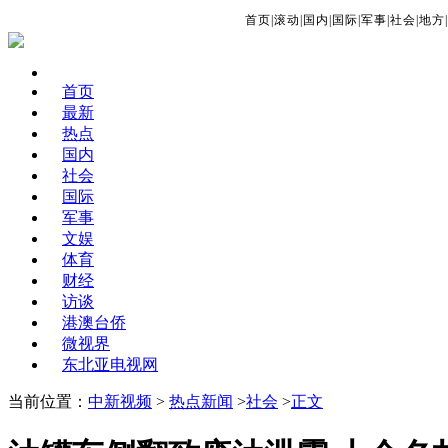
首页
|
滚动
|
国内
|
国际
|
军事
|
社会
|
地方
|
首页
最新
热点
国内
社会
国际
军事
文娱
体育
财经
访谈
港澳台侨
微视界
东北亚电视网
当前位置：
中新视频
>
热点新闻
>
社会
>
正文