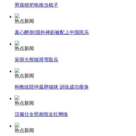
男孩错把电推当梳子
安徽一实载49人客车翻车
热点新闻
真心醉倒!国外神剧被配上中国民乐
热点新闻
走！跟着总书记去植树
呆萌大熊猫滑雪取乐
消防员救轻生者
花炮节热闹非凡
减压"枕头大战"
热点新闻
狗教练陪伴最胖猫咪 训练成功瘦身
热点新闻
纽约上演“枕头大战”
汉服仕女照相馆走红网络
司机酒驾遇交警 急速倒车逃窜
热点新闻