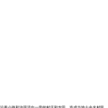
沿着小路和沟渠流向一旁的村庄和农田，造成当地十余名村民