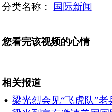
分类名称：
国际新闻
海洋石油"航空母舰"工人乘直升机上下班
您看完该视频的心情
香港打工皇帝日赚144万 时薪26万
十大造型奇特军用飞机 形似UFO
相关报道
山西运城恶犬咬伤多人 警民合力深夜将其击毙
梁光烈会见“飞虎队”老