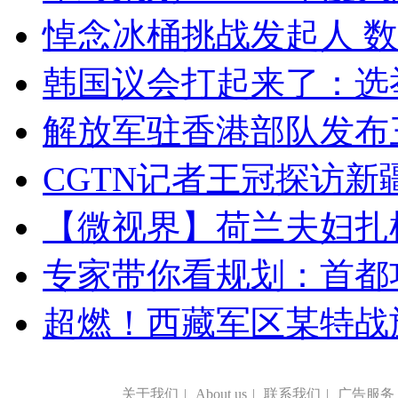
悼念冰桶挑战发起人 数百
韩国议会打起来了：选举
解放军驻香港部队发布三
CGTN记者王冠探访新疆
【微视界】荷兰夫妇扎根青
专家带你看规划：首都功
超燃！西藏军区某特战
关于我们
|
About us
|
联系我们
|
广告服务