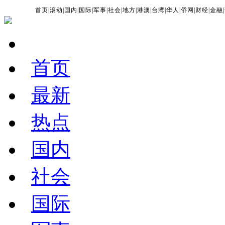
首页
|
滚动
|
国内
|
国际
|
军事
|
社会
|
地方
|
港澳
|
台湾
|
华人
|
侨网
|
财经
|
金融
|
首页
最新
热点
国内
社会
国际