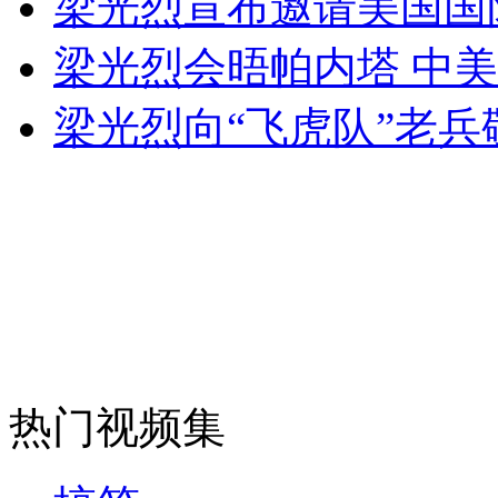
梁光烈宣布邀请美国国
女孩北京地铁殴打老人 痛下狠手拳打脚踢
梁光烈会晤帕内塔 中
无痛分娩是否安全 医生回应
梁光烈向“飞虎队”老兵
外交部：反对强权政治霸凌主义
外交部：有关国家言论片面不公正
安徽一实载49人客车翻车
热门视频集