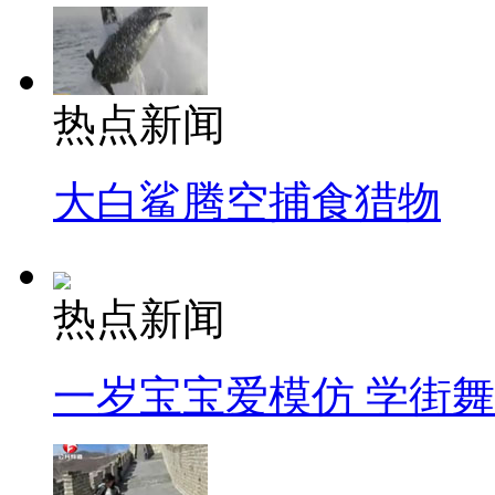
热点新闻
大白鲨腾空捕食猎物
热点新闻
一岁宝宝爱模仿 学街