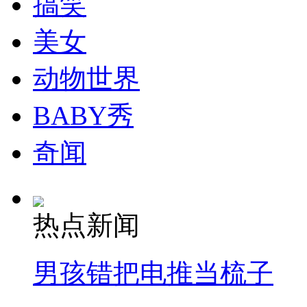
搞笑
走！跟着总书记去植树
美女
消防员救轻生者
花炮节热闹非凡
减压"枕头大战"
动物世界
BABY秀
纽约上演“枕头大战”
奇闻
司机酒驾遇交警 急速倒车逃窜
热点新闻
男孩错把电推当梳子