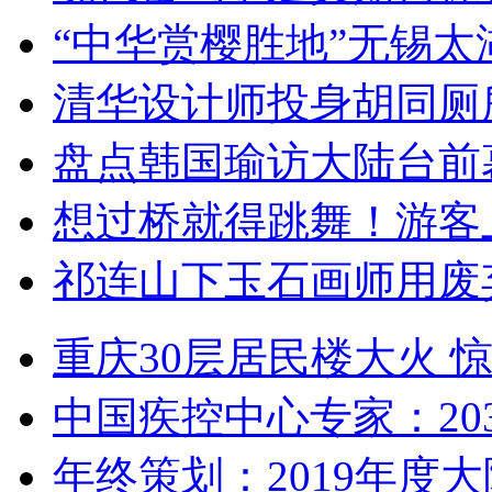
“中华赏樱胜地”无锡
清华设计师投身胡同厕
盘点韩国瑜访大陆台前
想过桥就得跳舞！游客
祁连山下玉石画师用废
重庆30层居民楼大火
中国疾控中心专家：203
年终策划：2019年度大陆