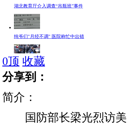
湖北教育厅介入调查“吊瓶班”事件
纯爷们"月经不调" 医院称忙中出错
0
顶
收藏
意核能公司首席执行官住宅内遭枪击
分享到：
简介：
美特工妓门妓女称特工就像愚蠢畜生
国防部长梁光烈访美：
卫生部：国内至今未发现"人肉胶囊"