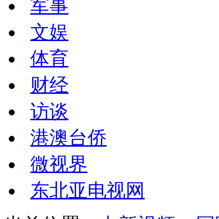
军事
文娱
体育
财经
访谈
港澳台侨
微视界
东北亚电视网