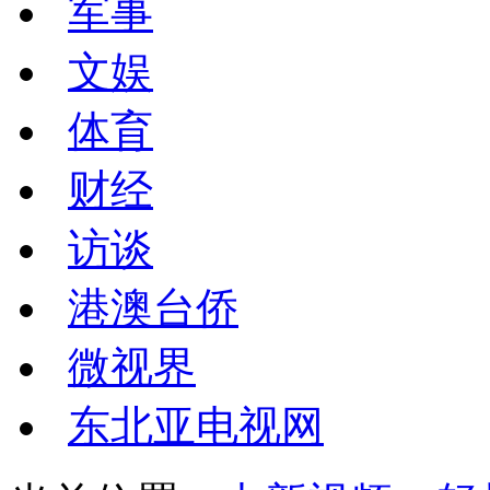
军事
文娱
体育
财经
访谈
港澳台侨
微视界
东北亚电视网