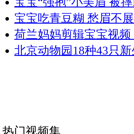
宝宝“强抱”小美眉 被
女孩北京地铁殴打老人 痛下狠手拳打脚踢
宝宝吃青豆糊 愁眉不
无痛分娩是否安全 医生回应
荷兰妈妈剪辑宝宝视频 
北京动物园18种43只
外交部：反对强权政治霸凌主义
外交部：有关国家言论片面不公正
安徽一实载49人客车翻车
热门视频集