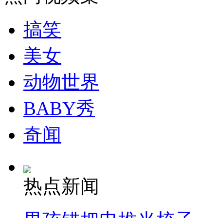
走！跟着总书记去植树
搞笑
消防员救轻生者
花炮节热闹非凡
减压"枕头大战"
美女
动物世界
纽约上演“枕头大战”
BABY秀
司机酒驾遇交警 急速倒车逃窜
奇闻
热点新闻