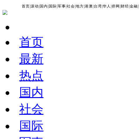
首页
|
滚动
|
国内
|
国际
|
军事
|
社会
|
地方
|
港澳
|
台湾
|
华人
|
侨网
|
财经
|
金融
|
首页
最新
热点
国内
社会
国际