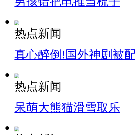
男孩错把电推当梳子
热点新闻
真心醉倒!国外神剧被
热点新闻
呆萌大熊猫滑雪取乐