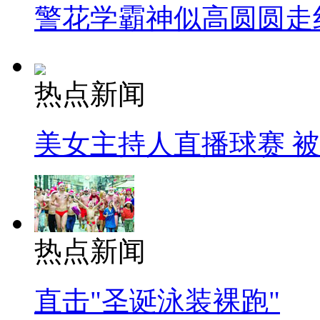
警花学霸神似高圆圆走
热点新闻
美女主持人直播球赛 
热点新闻
直击"圣诞泳装裸跑"