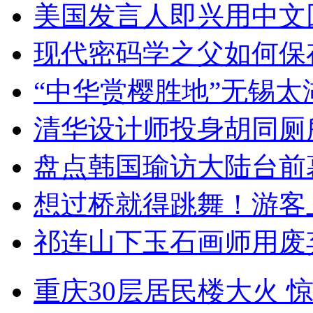
美国发言人即兴用中文
现代密码学之父如何保
“中华赏樱胜地”无锡
清华设计师投身胡同厕
盘点韩国瑜访大陆台前
想过桥就得跳舞！游客
祁连山下玉石画师用废
重庆30层居民楼大火