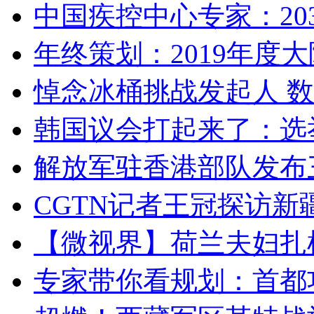
中国疾控中心专家：203
年终策划：2019年度大陆
悼念冰桶挑战发起人 数百
韩国议会打起来了：选举
解放军驻香港部队发布三
CGTN记者王冠探访新疆
【微视界】荷兰夫妇扎根青
专家带你看规划：首都功