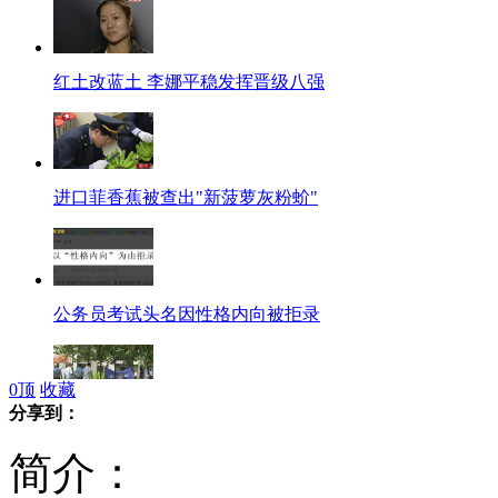
红土改蓝土 李娜平稳发挥晋级八强
进口菲香蕉被查出"新菠萝灰粉蚧"
公务员考试头名因性格内向被拒录
0
顶
收藏
分享到：
疑因夫妻吵架 女子携三岁女儿跳楼
简介：