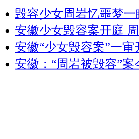
上海房管局:防止补缴社保买房
毁容少女周岩忆噩梦一
山西运城恶犬咬伤多人 警民合力深夜将其击毙
安徽少女毁容案开庭 
安徽“少女毁容案”一审
女孩北京地铁殴打老人 痛下狠手拳打脚踢
安徽：“周岩被毁容”
无痛分娩是否安全 医生回应
外交部：反对强权政治霸凌主义
外交部：有关国家言论片面不公正