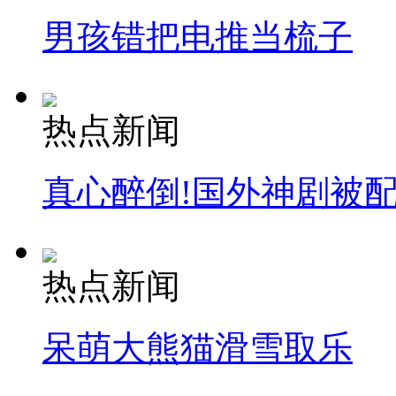
男孩错把电推当梳子
热点新闻
真心醉倒!国外神剧被
热点新闻
呆萌大熊猫滑雪取乐