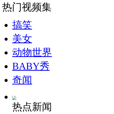
热门视频集
安徽一实载49人客车翻车
搞笑
美女
走！跟着总书记去植树
动物世界
消防员救轻生者
花炮节热闹非凡
减压"枕头大战"
BABY秀
奇闻
纽约上演“枕头大战”
热点新闻
司机酒驾遇交警 急速倒车逃窜