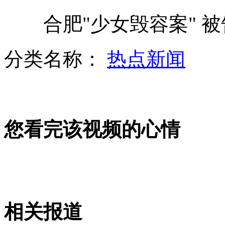
合肥"少女毁容案" 被告
阿根廷参议院通过"尊严死"法案
分类名称：
热点新闻
芬兰开通中国西部首条直飞北欧航线
您看完该视频的心情
少女毁容案:被告一审被判12年零1月
长征二号F运载火箭运抵酒泉
相关报道