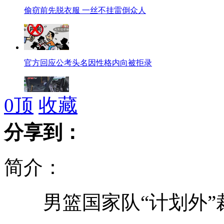
偷窃前先脱衣服 一丝不挂雷倒众人
官方回应公考头名因性格内向被拒录
0
顶
收藏
大货车闯红灯撞翻公交车1死31伤
分享到：
简介：
女儿给车牌涂色 老爸被罚200元扣6分
男篮国家队“计划外”裁
深大校长抗议银行招聘歧视 号召家长取出存款