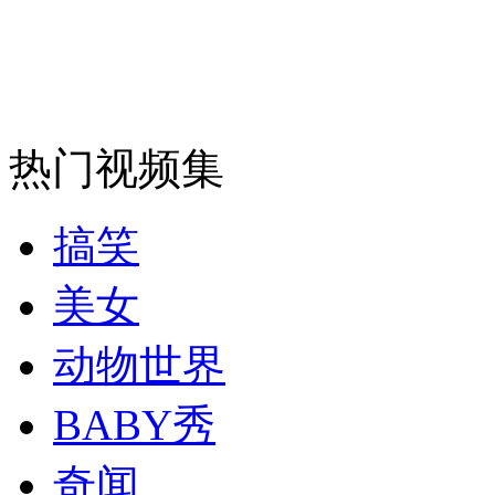
走！跟着总书记去植树
消防员救轻生者
花炮节热闹非凡
减压"枕头大战"
热门视频集
纽约上演“枕头大战”
搞笑
司机酒驾遇交警 急速倒车逃窜
美女
动物世界
BABY秀
奇闻