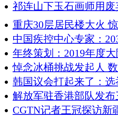
祁连山下玉石画师用废
重庆30层居民楼大火
中国疾控中心专家：203
年终策划：2019年度大陆
悼念冰桶挑战发起人 数百
韩国议会打起来了：选举
解放军驻香港部队发布三
CGTN记者王冠探访新疆