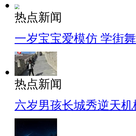
热点新闻
一岁宝宝爱模仿 学街
热点新闻
六岁男孩长城秀逆天机