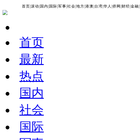
首页
|
滚动
|
国内
|
国际
|
军事
|
社会
|
地方
|
港澳
|
台湾
|
华人
|
侨网
|
财经
|
金融
|
首页
最新
热点
国内
社会
国际