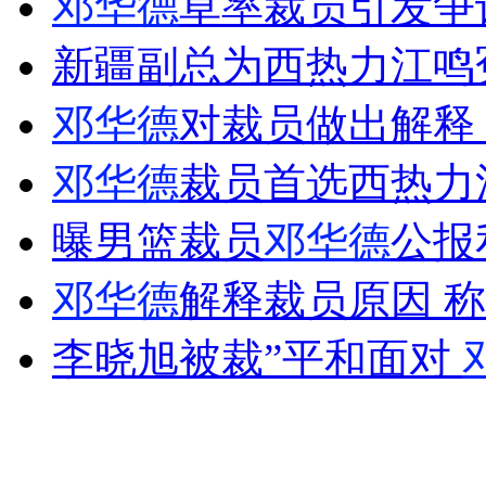
邓华德
草率裁员引发争
女孩北京地铁殴打老人 痛下狠手拳打脚踢
新疆副总为西热力江鸣
无痛分娩是否安全 医生回应
邓华德
对裁员做出解释
邓华德
裁员首选西热力
外交部：反对强权政治霸凌主义
曝男篮裁员
邓华德
公报
外交部：有关国家言论片面不公正
邓华德
解释裁员原因 
李晓旭被裁”平和面对
安徽一实载49人客车翻车