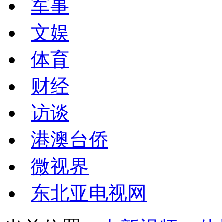
军事
文娱
体育
财经
访谈
港澳台侨
微视界
东北亚电视网