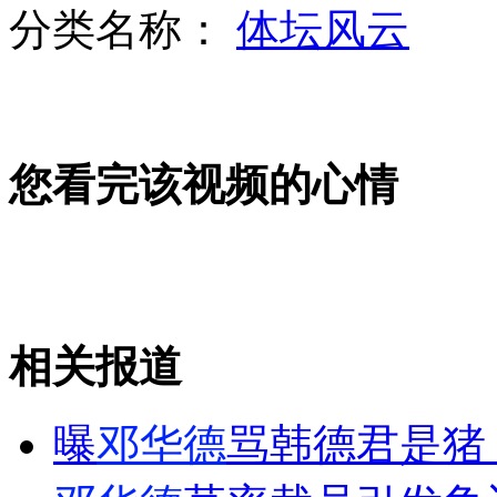
分类名称：
体坛风云
主犯落网：湄公河惨案细节渐明晰
您看完该视频的心情
夫妇爱犬患癌死亡 15万美元克隆
人民日报：“隔代寄养”让人忧心
相关报道
山西运城恶犬咬伤多人 警民合力深夜将其击毙
曝
邓华德
骂韩德君是猪