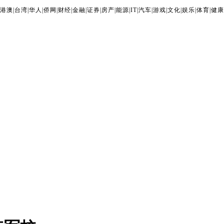
港澳
|
台湾
|
华人
|
侨网
|
财经
|
金融
|
证券
|
房产
|
能源
|
IT
|
汽车
|
游戏
|
文化
|
娱乐
|
体育
|
健康