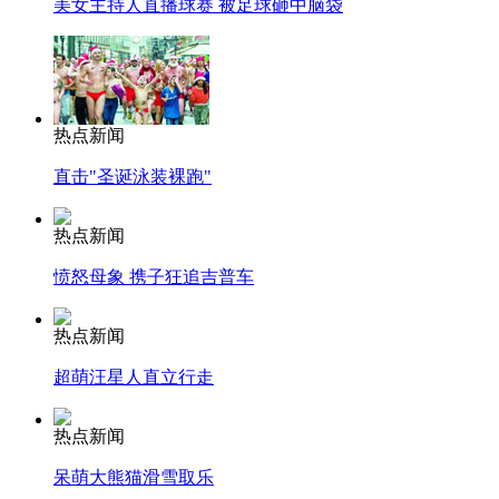
美女主持人直播球赛 被足球砸中脑袋
热点新闻
直击"圣诞泳装裸跑"
热点新闻
愤怒母象 携子狂追吉普车
热点新闻
超萌汪星人直立行走
热点新闻
呆萌大熊猫滑雪取乐