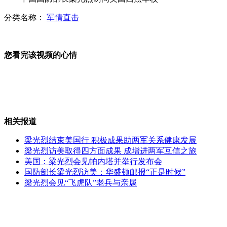
分类名称：
军情直击
重庆神奇鱼泉一晚可涌出五六百斤鱼
您看完该视频的心情
蔬菜滥用“保鲜剂”成“潜规则”?
相关报道
湄公河惨案遇难者家属接受采访
梁光烈结束美国行 积极成果助两军关系健康发展
梁光烈访美取得四方面成果 成增进两军互信之旅
美国：梁光烈会见帕内塔并举行发布会
国防部长梁光烈访美：华盛顿邮报“正是时候”
孙燕姿首晒孕照 网友称娇俏妈妈
梁光烈会见“飞虎队”老兵与亲属