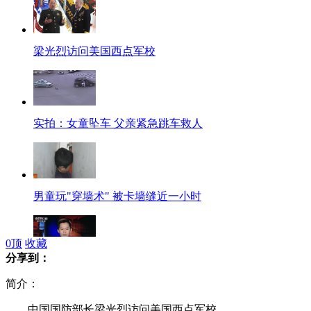
梁光烈访问美国西点军校
实拍：女童坠车 父亲紧急跳车救人
男童玩"穿墙术" 被卡墙缝近一小时
0
顶
收藏
分享到：
甘肃岷县雹洪灾害致19死45失踪
简介：
中国国防部长梁光烈访问美国西点军校