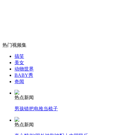
朝鲜：将不惜一切代价发展核威慑力
山西运城恶犬咬伤多人 警民合力深夜将其击毙
热门视频集
女孩北京地铁殴打老人 痛下狠手拳打脚踢
搞笑
美女
动物世界
BABY秀
无痛分娩是否安全 医生回应
奇闻
外交部：反对强权政治霸凌主义
热点新闻
男孩错把电推当梳子
外交部：有关国家言论片面不公正
热点新闻