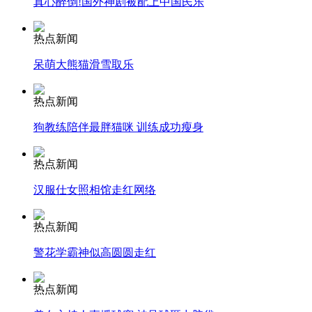
真心醉倒!国外神剧被配上中国民乐
安徽一实载49人客车翻车
热点新闻
呆萌大熊猫滑雪取乐
热点新闻
走！跟着总书记去植树
狗教练陪伴最胖猫咪 训练成功瘦身
消防员救轻生者
花炮节热闹非凡
减压"枕头大战"
热点新闻
汉服仕女照相馆走红网络
热点新闻
纽约上演“枕头大战”
警花学霸神似高圆圆走红
司机酒驾遇交警 急速倒车逃窜
热点新闻