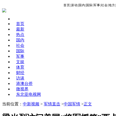
首页
|
滚动
|
国内
|
国际
|
军事
|
社会
|
地方
|
首页
最新
热点
国内
社会
国际
军事
文娱
体育
财经
访谈
港澳台侨
微视界
东北亚电视网
当前位置：
中新视频
>
军情直击
>
中国军情
>
正文