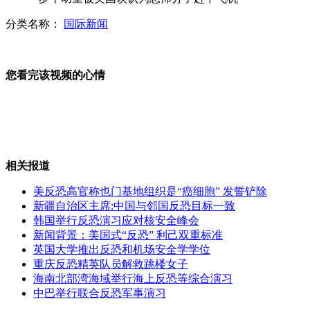
分类名称：
国际新闻
美国仅三分之二年轻人有全职工作
您看完该视频的心情
乌克兰萌系白虎初降生
相关报道
央企注资300亿打造中国首个演艺圈
美反恐高官称也门基地组织是“癌细胞” 发誓铲除
新疆自治区主席:中国与邻国反恐目标一致
韩国举行反恐演习应对核安全峰会
新闻背景：美国式“反恐” 利己双重标准
广州一自来水厂水质浊度超标
英国大学推出反恐和机场安全学学位
重庆反恐精英队员解救跳楼女子
海南北部湾海域举行海上反恐等综合演习
中巴举行联合反恐军事演习