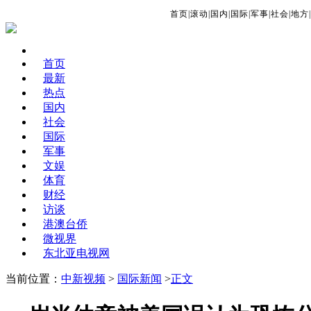
首页
|
滚动
|
国内
|
国际
|
军事
|
社会
|
地方
|
首页
最新
热点
国内
社会
国际
军事
文娱
体育
财经
访谈
港澳台侨
微视界
东北亚电视网
当前位置：
中新视频
>
国际新闻
>
正文