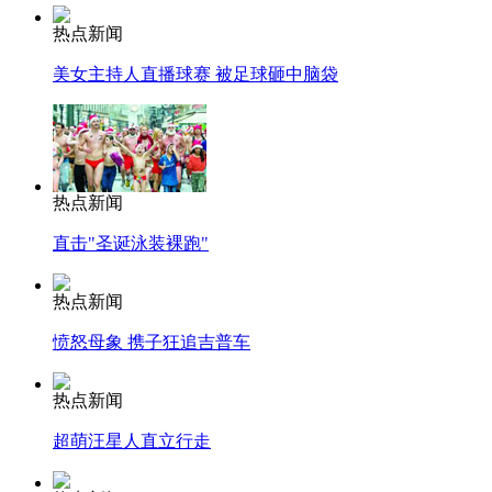
热点新闻
美女主持人直播球赛 被足球砸中脑袋
热点新闻
直击"圣诞泳装裸跑"
热点新闻
愤怒母象 携子狂追吉普车
热点新闻
超萌汪星人直立行走