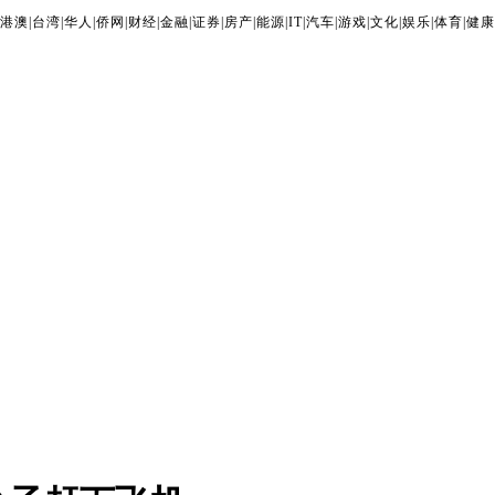
港澳
|
台湾
|
华人
|
侨网
|
财经
|
金融
|
证券
|
房产
|
能源
|
IT
|
汽车
|
游戏
|
文化
|
娱乐
|
体育
|
健康