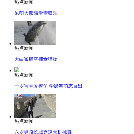
热点新闻
呆萌大熊猫滑雪取乐
热点新闻
大白鲨腾空捕食猎物
热点新闻
一岁宝宝爱模仿 学街舞萌态百出
热点新闻
六岁男孩长城秀逆天机械舞