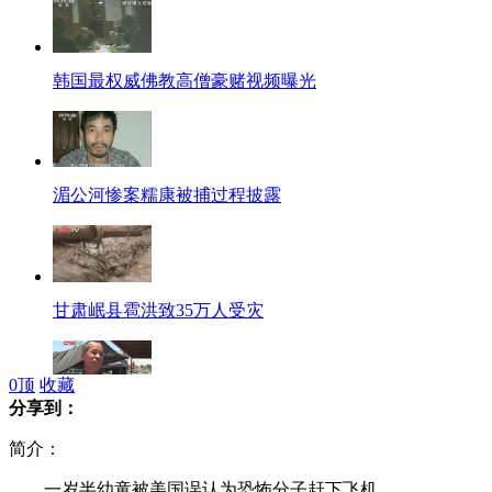
韩国最权威佛教高僧豪赌视频曝光
湄公河惨案糯康被捕过程披露
甘肃岷县雹洪致35万人受灾
0
顶
收藏
分享到：
渔民:中国执法船巡逻安全有保障
简介：
一岁半幼童被美国误认为恐怖分子赶下飞机