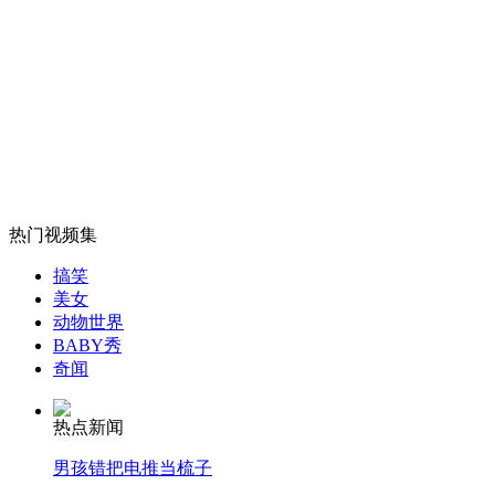
阶梯电价:日分时段 美分冬夏
山西运城恶犬咬伤多人 警民合力深夜将其击毙
女孩北京地铁殴打老人 痛下狠手拳打脚踢
热门视频集
搞笑
无痛分娩是否安全 医生回应
美女
动物世界
BABY秀
外交部：反对强权政治霸凌主义
奇闻
热点新闻
外交部：有关国家言论片面不公正
男孩错把电推当梳子