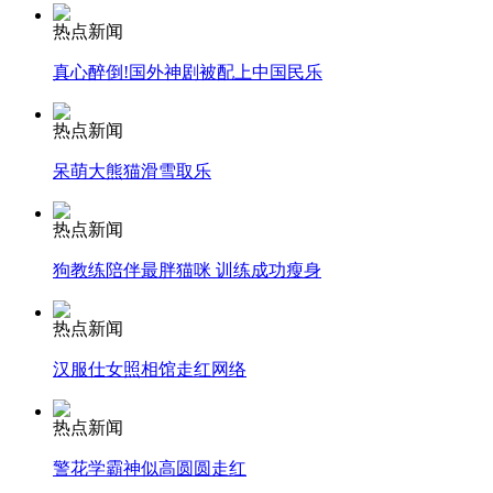
热点新闻
安徽一实载49人客车翻车
真心醉倒!国外神剧被配上中国民乐
热点新闻
呆萌大熊猫滑雪取乐
走！跟着总书记去植树
热点新闻
消防员救轻生者
花炮节热闹非凡
减压"枕头大战"
狗教练陪伴最胖猫咪 训练成功瘦身
热点新闻
汉服仕女照相馆走红网络
纽约上演“枕头大战”
热点新闻
司机酒驾遇交警 急速倒车逃窜
警花学霸神似高圆圆走红