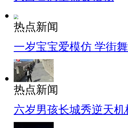
热点新闻
一岁宝宝爱模仿 学街
热点新闻
六岁男孩长城秀逆天机