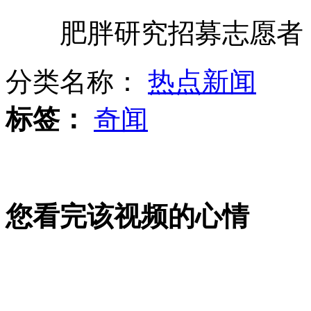
肥胖研究招募志愿者 
母亲微博称节日最好礼物是儿媳妇
分类名称：
热点新闻
男童面裂无眼 父母发视频称系至爱
标签：
奇闻
巨额毒资藏墙内 跨国贩毒网被摧
您看完该视频的心情
气象台暴雨蓝色预警升级为黄色