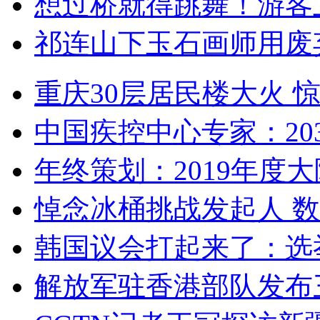
想过桥就得跳舞！游客
祁连山下玉石画师用废
重庆30层居民楼大火
中国疾控中心专家：203
年终策划：2019年度大陆
悼念冰桶挑战发起人 数百
韩国议会打起来了：选举
解放军驻香港部队发布三