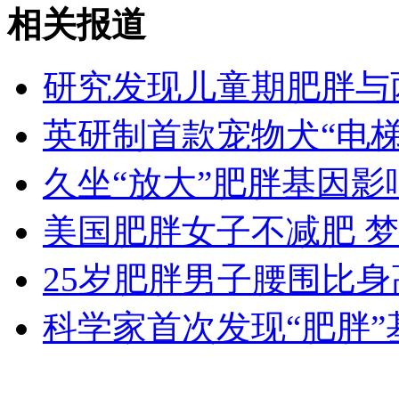
广药集团夺回王老吉商标
相关报道
山西运城恶犬咬伤多人 警民合力深夜将其击毙
研究发现儿童期肥胖与
英研制首款宠物犬“电梯
女孩北京地铁殴打老人 痛下狠手拳打脚踢
久坐“放大”肥胖基因影
美国肥胖女子不减肥 
无痛分娩是否安全 医生回应
25岁肥胖男子腰围比身
外交部：反对强权政治霸凌主义
科学家首次发现“肥胖”基
外交部：有关国家言论片面不公正