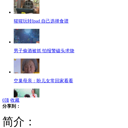
猩猩玩转Ipad 自己选择食谱
男子偷酒被抓 怕报警磕头求饶
空巢母亲：盼儿女常回家看看
0
顶
收藏
分享到：
小学生开班会体验怀胎分娩学感恩
简介：