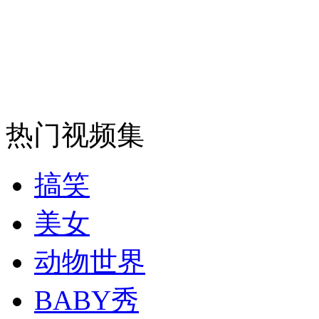
安徽一实载49人客车翻车
走！跟着总书记去植树
热门视频集
消防员救轻生者
花炮节热闹非凡
减压"枕头大战"
搞笑
美女
纽约上演“枕头大战”
动物世界
BABY秀
司机酒驾遇交警 急速倒车逃窜