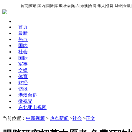
首页
|
滚动
|
国内
|
国际
|
军事
|
社会
|
地方
|
港澳
|
台湾
|
华人
|
侨网
|
财经
|
金融
|
首页
最新
热点
国内
社会
国际
军事
文娱
体育
财经
访谈
港澳台侨
微视界
东北亚电视网
当前位置：
中新视频
>
热点新闻
>
社会
>
正文