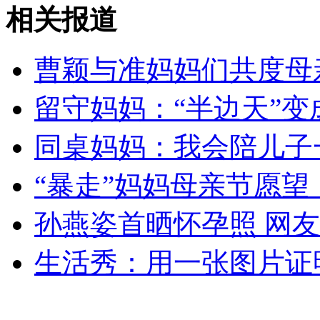
母亲节:中国各地儿女变花样尽孝心
相关报道
山西运城恶犬咬伤多人 警民合力深夜将其击毙
曹颖与准妈妈们共度母
留守妈妈：“半边天”变
女孩北京地铁殴打老人 痛下狠手拳打脚踢
同桌妈妈：我会陪儿子
“暴走”妈妈母亲节愿
无痛分娩是否安全 医生回应
孙燕姿首晒怀孕照 网
外交部：反对强权政治霸凌主义
生活秀：用一张图片证
外交部：有关国家言论片面不公正