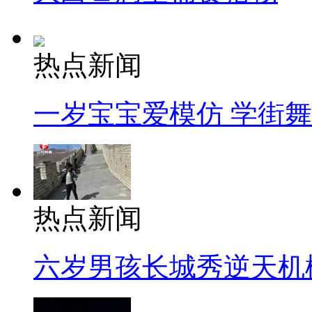
热点新闻
一岁宝宝爱模仿 学街
热点新闻
六岁男孩长城秀逆天机