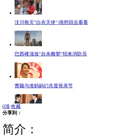
汶川救灾"白衣天使":很想回去看看
巴西楼顶放"自杀雕塑"招来消防员
曹颖与准妈妈们共度母亲节
0
顶
收藏
分享到：
韩寒微博赞台湾温暖 马英九骄傲
简介：