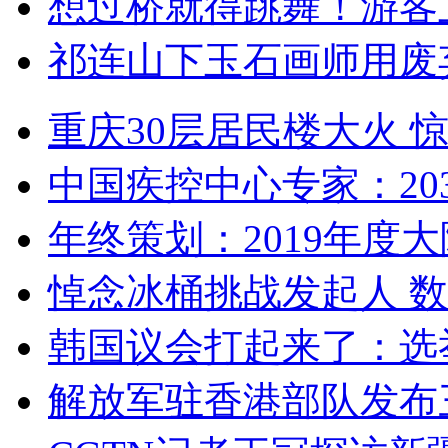
想过桥就得跳舞！游客
祁连山下玉石画师用废
重庆30层居民楼大火
中国疾控中心专家：203
年终策划：2019年度大陆
悼念冰桶挑战发起人 数百
韩国议会打起来了：选举
解放军驻香港部队发布三