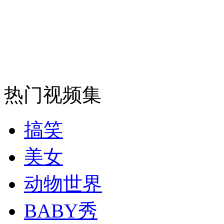
安徽一实载49人客车翻车
走！跟着总书记去植树
热门视频集
消防员救轻生者
花炮节热闹非凡
减压"枕头大战"
搞笑
美女
纽约上演“枕头大战”
动物世界
BABY秀
司机酒驾遇交警 急速倒车逃窜